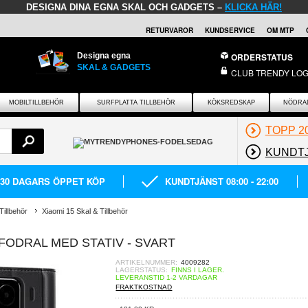
DESIGNA DINA EGNA SKAL OCH GADGETS –
KLICKA HÄR!
RETURVAROR
KUNDSERVICE
OM MTP
Designa egna
ORDERSTATUS
SKAL & GADGETS
CLUB TRENDY LOG
MOBILTILLBEHÖR
SURFPLATTA TILLBEHÖR
KÖKSREDSKAP
NÖDRA
TOPP 2
KUNDT
30 DAGARS ÖPPET KÖP
KUNDTJÄNST 08:00 - 22:00
Tillbehör
Xiaomi 15 Skal & Tillbehör
FODRAL MED STATIV - SVART
ARTIKELNUMMER:
4009282
LAGERSTATUS:
FINNS I LAGER.
LEVERANSTID 1-2 VARDAGAR
FRAKTKOSTNAD