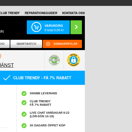
CLUB TRENDY
REPARATIONSGUIDER
KONTAKTA OSS
VARUKORG
0
total
0,00
kr
IN
DIO
SMARTWATCH
SOMMARPRYLAR
0
JÄNST
0858097089
CLUB TRENDY - FÅ 7% RABATT
SNABB LEVERANS
CLUB TRENDY
FÅ 7% RABATT
LIVE CHAT VARDAGAR 8-22
(LÖR-SÖN 10-18)
30 DAGARS ÖPPET KÖP