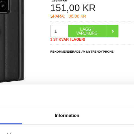
181,00 KR
151,00
KR
SPARA:
30,00 KR
3 ST KVAR I LAGER!
REKOMMENDERADE AV MYTRENDYPHONE
Information
R DU FRÅGOR?
LIVE CHAT