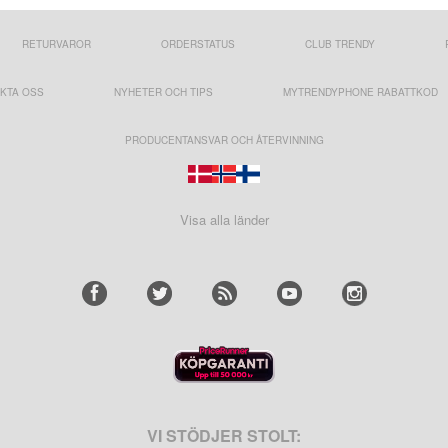
RETURVAROR
ORDERSTATUS
CLUB TRENDY
KTA OSS
NYHETER OCH TIPS
MYTRENDYPHONE RABATTKOD
PRODUCENTANSVAR OCH ÅTERVINNING
Visa alla länder
VI STÖDJER STOLT: