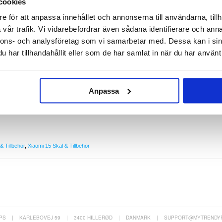
cookies
e för att anpassa innehållet och annonserna till användarna, tillh
vår trafik. Vi vidarebefordrar även sådana identifierare och anna
 15
nnons- och analysföretag som vi samarbetar med. Dessa kan i sin
r din Xiaomi 15. Ge din mobil en förstklassig look, medan du håller den skyddad mot repor och
boksfodral har innerfickor för kort och ett fack för kontanter. På ovansidan av Xiaomi 15 fodra
har tillhandahållit eller som de har samlat in när du har använt 
sning och en utskärning framtill för att kunna ta samtal med fodralet stängt.
nter
Anpassa
tal med fodralet stängt
& Tillbehör
,
Xiaomi 15 Skal & Tillbehör
PS
|
KARLEBOVEJ 59
|
3400 HILLERØD
|
DANMARK
|
SUPPORT@MYTRENDY