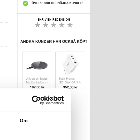
ÖVER 8 000 000 NÖJDA KUNDER
SKRIV EN RECENSION
ANDRA KUNDER HAR OCKSÅ KÖPT
Universell Snabb
Tech-Protect
Trådlös Laddare -
NC100W-GAN 4-
15W - Svart
Ports
197,00 kr
352,00
kr
Nätverksladdare
100W - 3xUSB-
C, USB-A - Vit
Om
Xiaomi 15
Privacy Härdat
Glas
105,00 kr
Skärmskydd