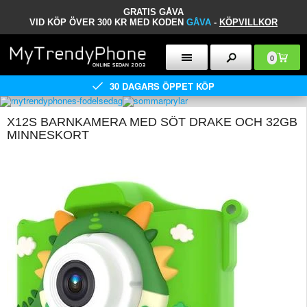
GRATIS GÅVA
VID KÖP ÖVER 300 KR MED KODEN
GÅVA
-
KÖPVILLKOR
0
30 DAGARS ÖPPET KÖP
X12S BARNKAMERA MED SÖT DRAKE OCH 32GB
MINNESKORT