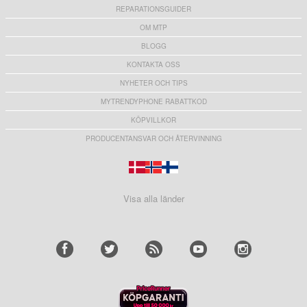
REPARATIONSGUIDER
OM MTP
BLOGG
KONTAKTA OSS
NYHETER OCH TIPS
MYTRENDYPHONE RABATTKOD
KÖPVILLKOR
PRODUCENTANSVAR OCH ÅTERVINNING
Visa alla länder