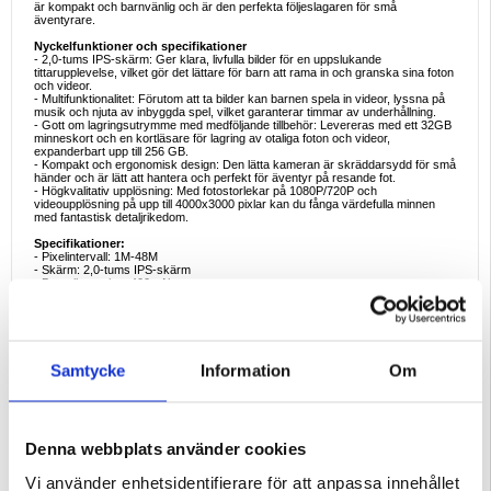
är kompakt och barnvänlig och är den perfekta följeslagaren för små
äventyrare.
Nyckelfunktioner och specifikationer
- 2,0-tums IPS-skärm: Ger klara, livfulla bilder för en uppslukande
tittarupplevelse, vilket gör det lättare för barn att rama in och granska sina foton
och videor.
- Multifunktionalitet: Förutom att ta bilder kan barnen spela in videor, lyssna på
musik och njuta av inbyggda spel, vilket garanterar timmar av underhållning.
- Gott om lagringsutrymme med medföljande tillbehör: Levereras med ett 32GB
minneskort och en kortläsare för lagring av otaliga foton och videor,
expanderbart upp till 256 GB.
- Kompakt och ergonomisk design: Den lätta kameran är skräddarsydd för små
händer och är lätt att hantera och perfekt för äventyr på resande fot.
- Högkvalitativ upplösning: Med fotostorlekar på 1080P/720P och
videoupplösning på upp till 4000x3000 pixlar kan du fånga värdefulla minnen
med fantastisk detaljrikedom.
Specifikationer:
- Pixelintervall: 1M-48M
- Skärm: 2,0-tums IPS-skärm
- Batterikapacitet: 400mAh
- Dimensioner: 101 x 64 x 52 mm
- Stöd för maximalt minne: Upp till 256 GB
- Storlekar på foton: 1080P/720P
- Videoupplösning: 4000x3000 pixlar
Goda exempel på användning
Samtycke
Information
Om
- Kreativt utforskande: Barn kan fånga ögonblick under familjeutflykter,
semestrar eller vardagliga äventyr.
- Multimediaunderhållning: Spela in videor, lyssna på musik eller spela spel när
du inte har tid.
- Pedagogiskt nöje: Uppmuntrar kreativitet och förbättrar
fotograferingskunskaperna på ett lekfullt och engagerande sätt.
Denna webbplats använder cookies
- Perfekt present: En underbar present till födelsedagar eller semestrar, som
introducerar barnen till glädjen med fotografering och multimedia.
Vi använder enhetsidentifierare för att anpassa innehållet