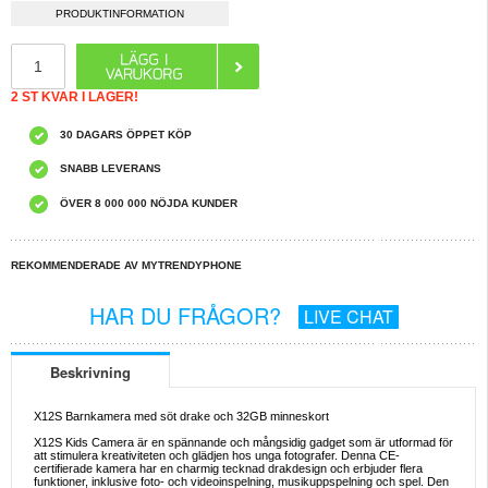
PRODUKTINFORMATION
2 ST KVAR I LAGER!
30 DAGARS ÖPPET KÖP
SNABB LEVERANS
ÖVER 8 000 000 NÖJDA KUNDER
REKOMMENDERADE AV MYTRENDYPHONE
HAR DU FRÅGOR?
LIVE CHAT
Beskrivning
X12S Barnkamera med söt drake och 32GB minneskort
X12S Kids Camera är en spännande och mångsidig gadget som är utformad för
att stimulera kreativiteten och glädjen hos unga fotografer. Denna CE-
certifierade kamera har en charmig tecknad drakdesign och erbjuder flera
funktioner, inklusive foto- och videoinspelning, musikuppspelning och spel. Den