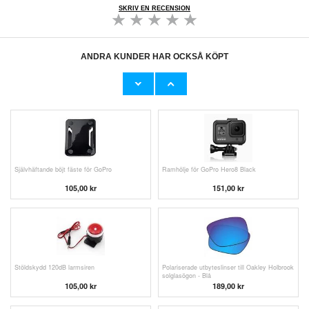
SKRIV EN RECENSION
ANDRA KUNDER HAR OCKSÅ KÖPT
X18 Mini digitalkamera för barn - HD-
Tändknapp för Weber Q Series gasolgrill -
videoinspelning, 32GB - Rosa
plast
333,00 kr
151,00 kr
Självhäftande böjt fäste för GoPro
Ramhölje för GoPro Hero8 Black
105,00 kr
151,00 kr
Stöldskydd 120dB larmsiren
Polariserade utbyteslinser till Oakley Holbrook
solglasögon - Blå
105,00 kr
189,00
kr