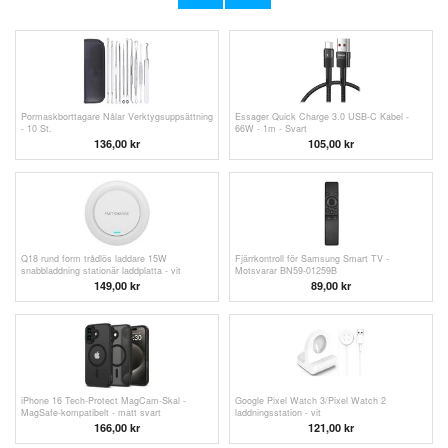
139,00
kr
181,00
kr
Pormaskborttagare Nålar Verktygsuppsättning
Essager Quick Charge 3.0 USB-C Kabel -
- 10 St.
66W - 1m - Svart
136,00 kr
105,00 kr
Q18 rund form trådlös laddare 15W
Fjärrkontroll för Samsung Smart TV -
snabbladdning stationär laddplatta - vit
Motsvarar BN59-01259B
149,00
kr
89,00
kr
iPhone 16 Tech-Protect MagCam-Skal -
Google Pixel Watch 3/Pixel Watch 2
MagSafe-kompatibelt - matt svart
laddningsstation - vit
166,00
kr
121,00
kr