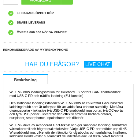
30 DAGARS ÖPPET KÖP
SNABB LEVERANS
ÖVER 8 000 000 NÖJDA KUNDER
REKOMMENDERADE AV MYTRENDYPHONE
HAR DU FRÅGOR?
LIVE CHAT
Beskrivning
WLX-M2 80W laddningsstation för skrivbord - 8-portars GaN-snabbladdare
med USB-C PD och trådlös laddning (EU-kontakt)
Den stationära laddningsstationen WLX-M2 80W är en kraftfull GaN-baserad
laddningshubb som är utformad för att ladda flera enheter samtidigt. Med åtta
utgångsportar - inklusive två USB-C PD snabbladdningsportar, två QC-portar
och fyra USB-portar - levererar den effektiv ström till bärbara datorer,
surfplattor, smartphones, spelenheter och tillbehör.
WLX-M2 drivs av avancerad GaN-teknik och ger snabbare laddning, förbättrad
värmekontroll och högre total effektivitet. Varje USB-C PD-port stöder upp till 45
W snabbladdning, vilket gör den lämplig för ultrabooks och surfplattor. Intelligent
laddningsskydd växlar automatiskt till underhållsläge vid 80 %, vilket bidrar till