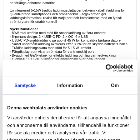
att förlänga enhetens batteritid.
En integrerad 5-15W trådlös laddningsplatta ger bekväm kabelfri laddning för
Qi-aktiverade smartphones och öronsnäckor. Färgskärmen ger
laddningsinformation i realtid för varje port och kompletteras med en fysisk
strömbrytare för snabb kontroll.
Nyckelfunktioner
- 80W total uteffekt med stöd för snabbladdning av flera enheter
- 8-portars design: 2 × USB-C PD, 2 × QC, 4 × USB
- USB-C PD-snabbladdning på upp till 45 W för kompatibla bärbara datorer
- Smart underhållsladdning aktiveras efter 80 % för att skydda batteriets hälsa
- Trådlös laddningsplatta med stöd för 5-15 W uteffekt
- Färgdisplay som visar strömdata för varje enskild port
- Byggd med GaN-teknik för effektiv laddning och låg värmeutveckling
- Global AC 100-240 V-ingång för användning över hela världen
Specifikationer
- Modell: WLX-M2
- Ingång: AC 100-240V, 50-60Hz
- Portar: 2 × PD, 2 × QC, 4 × USB
- PD1 / PD2: upp till 45W
Samtycke
Information
Om
- QC1 / QC2: 20W
- USB1 + USB2 / USB3 / USB4: 20W
- Kombinerade PD-utgångar justeras dynamiskt (30W + 30W, etc.)
- Trådlös utgång: 5-15W
- Total effekt: 80W (max)
Denna webbplats använder cookies
Paketet innehåller
- 1 × stationär laddare
- 1 × nätadapter
Vi använder enhetsidentifierare för att anpassa innehållet
- 1 × engelsk användarhandbok
och annonserna till användarna, tillhandahålla funktioner
Goda exempel på användning
- Laddar bärbara datorer, surfplattor och telefoner samtidigt
för sociala medier och analysera vår trafik. Vi
- Ersätter flera laddare hemma eller på kontoret
- Stöd för speltillbehör, ljudenheter och wearables
vidarebefordrar även sådana identifierare och annan