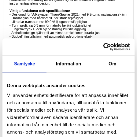
instrumentpanelens design.
Viktiga funktioner och specifikationer
- Designad för Volkswagen Tharu/Sagitar 2021 med 9.2-tums navigationsskärm
- Härdat glas med hårdhet 9H för stark reptålighet
- Ultraklar transparens: 99,9 % ljusgenomsläpplighet
- Tunn profil: ca 0,3 mm för naturlig beröringskänslighet
- Fingeravtrycks- och oljebeständig lotusbeläggning
- Antireflexdesign hjälper till att minska reflektioner i starkt ljus
- Bubbelfri installation med automatisk adsorptionsteknik
- Ger skydd mot damm och mindre fukt
Exempel på idealisk användning
- Skyddar infotainmentskärmar från repor orsakade av nycklar, ringar eller
daglig användning
- Behåll tydligare sikt när du använder navigering i solljus
- Håll skärmen renare genom att minska fingeravtryck och fläckar
Samtycke
Information
Om
- Bevara den ursprungliga skärmkvaliteten när du använder
pekskärmskontroller
- Förhindra slitage på navigationsskärmen vid långvarig användning av fordonet
Varför detta skärmskydd är perfekt att köpa
Din bils infotainmentskärm är en av de mest använda delarna av interiören.
Denna webbplats använder cookies
Detta skydd i härdat glas hjälper till att skydda skärmen från repor och
fingeravtryck samtidigt som pekresponsen förblir smidig och bilden skarp. Det
Vi använder enhetsidentifierare för att anpassa innehållet
är en enkel uppgradering som hjälper till att bibehålla värdet och utseendet på
din bils interiörteknik.
och annonserna till användarna, tillhandahålla funktioner
Intressanta fakta om skärmskydd av härdat glas
för sociala medier och analysera vår trafik. Vi
- Hårdheten 9H avser den pennhårdhetsskala som används för att mäta
reptålighet.
vidarebefordrar även sådana identifierare och annan
- Tunna skikt av härdat glas kan absorbera mindre stötar och hjälpa till att
förhindra permanenta repor på originalskärmar.
information från din enhet till de sociala medier och
- Antioljebeläggningar (ofta kallade lotusbeläggningar) gör fingeravtryck lättare
att torka bort jämfört med obehandlat glas.
annons- och analysföretag som vi samarbetar med.
Bra att veta