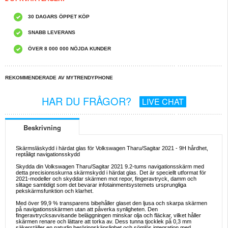
30 DAGARS ÖPPET KÖP
SNABB LEVERANS
ÖVER 8 000 000 NÖJDA KUNDER
REKOMMENDERADE AV MYTRENDYPHONE
HAR DU FRÅGOR?
LIVE CHAT
Beskrivning
Skärmsläskydd i härdat glas för Volkswagen Tharu/Sagitar 2021 - 9H hårdhet,
reptåligt navigationsskydd
Skydda din Volkswagen Tharu/Sagitar 2021 9.2-tums navigationsskärm med
detta precisionsskurna skärmskydd i härdat glas. Det är speciellt utformat för
2021-modeller och skyddar skärmen mot repor, fingeravtryck, damm och
slitage samtidigt som det bevarar infotainmentsystemets ursprungliga
pekskärmsfunktion och klarhet.
Med över 99,9 % transparens bibehåller glaset den ljusa och skarpa skärmen
på navigationsskärmen utan att påverka synligheten. Den
fingeravtrycksavvisande beläggningen minskar olja och fläckar, vilket håller
skärmen renare och lättare att torka av. Dess tunna tjocklek på 0,3 mm
säkerställer en naturlig beröringskänslighet och sömlös integration med