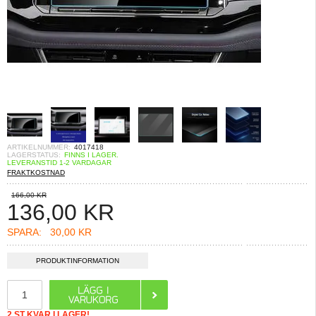
ARTIKELNUMMER:
4017418
LAGERSTATUS:
FINNS I LAGER.
LEVERANSTID 1-2 VARDAGAR
FRAKTKOSTNAD
166,00 KR
136,00
KR
SPARA:
30,00 KR
PRODUKTINFORMATION
2 ST KVAR I LAGER!