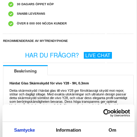
30 DAGARS ÖPPET KÖP
SNABB LEVERANS
ÖVER 8 000 000 NÖJDA KUNDER
REKOMMENDERADE AV MYTRENDYPHONE
HAR DU FRÅGOR?
LIVE CHAT
Beskrivning
Härdat Glas Skärmskydd för vivo Y28 - 9H, 0.3mm
Detta skärmskydd i härdat glas till vivo Y28 ger förstklassigt skydd mot repor,
stötar och dagligt slitage. Med exakta utskärningar och ultratunn design passar
detta skärmskydd sömlöst din vivo Y28, och visar dess eleganta profil samtidigt
som beröringskänsligheten bevaras. Dess höga transparens ger optimal
klarhet, så att du kan njuta av livfulla färger och skarpa detaljer på din skärm.
Egenskaper:
- Ett förstklassigt skärmskydd i härdat glas för vivo Y28
- Håll skärmen på din vivo Y28 skadefri
- Klar design bevarar skärmkvaliteten och förbättrar klarheten
- Med 9H-klassad hårdhet och 0.3mm tjocklek
Samtycke
Information
Om
- Det är inte full täckning - täcker inte hela skärmen