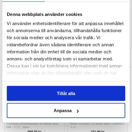
Kompatibilitet:
vivo Y28
Förpackning:
Euroblister
Denna webbplats använder cookies
EAN: 5714122467928
Relaterade kategorier:
Mobiltillbehör
,
Mobiltillbehör - övrigt
Vi använder enhetsidentifierare för att anpassa innehållet
och annonserna till användarna, tillhandahålla funktioner
för sociala medier och analysera vår trafik. Vi
vidarebefordrar även sådana identifierare och annan
information från din enhet till de sociala medier och
SKRIV EN RECENSION
annons- och analysföretag som vi samarbetar med.
Dessa kan i sin tur kombinera informationen med annan
information som du har tillhandahållit eller som de har
ANDRA KUNDER HAR OCKSÅ KÖPT
samlat in när du har använt deras tjänster.
Mini Home 4K-projektor P30 med Android 11 -
Justerbart skrivbordsstativ för bärbar dator
Dubbel WiFi, Bluetooth
E8A - 17.3" - Svart
759,00
kr
607,00
kr
Tillåt alla
Anpassa
Justerbart skrivbordsstativ för bärbar dator
Vikbart ministativ för bärbar dator i sköldform
E8A - 17.3" - Silver
- 2 st.
668,00 kr
151,00 kr