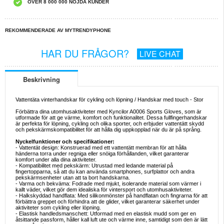
ÖVER 8 000 000 NÖJDA KUNDER
REKOMMENDERADE AV MYTRENDYPHONE
HAR DU FRÅGOR?
LIVE CHAT
Beskrivning
Vattentäta vinterhandskar för cykling och löpning / Handskar med touch - Stor
Förbättra dina utomhusaktiviteter med Kyncilor A0006 Sports Gloves, som är
utformade för att ge värme, komfort och funktionalitet. Dessa fullfingerhandskar
är perfekta för löpning, cykling och olika sporter, och erbjuder vattentätt skydd
och pekskärmskompatibilitet för att hålla dig uppkopplad när du är på språng.
Nyckelfunktioner och specifikationer:
- Vattentät design: Konstruerad med ett vattentätt membran för att hålla
händerna torra under regniga eller snöiga förhållanden, vilket garanterar
komfort under alla dina aktiviteter.
- Kompatibilitet med pekskärm: Utrustad med ledande material på
fingertopparna, så att du kan använda smartphones, surfplattor och andra
pekskärmsenheter utan att ta bort handskarna.
- Varma och bekväma: Fodrade med mjukt, isolerande material som värmer i
kallt väder, vilket gör dem idealiska för vintersport och utomhusaktiviteter.
- Halkskyddad handflata: Med silikonmönster på handflatan och fingrarna för att
förbättra greppet och förhindra att de glider, vilket garanterar säkerhet under
aktiviteter som cykling eller löpning.
- Elastisk handledsmanschett: Utformad med en elastisk mudd som ger en
åtsittande passform, håller kall luft ute och värme inne, samtidigt som den är lätt