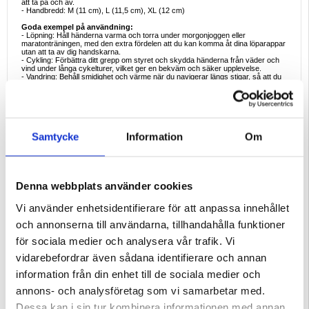
att ta på och av.
- Handbredd: M (11 cm), L (11,5 cm), XL (12 cm)
Goda exempel på användning:
- Löpning: Håll händerna varma och torra under morgonjoggen eller
maratonträningen, med den extra fördelen att du kan komma åt dina löparappar
utan att ta av dig handskarna.
- Cykling: Förbättra ditt grepp om styret och skydda händerna från väder och
vind under långa cykelturer, vilket ger en bekväm och säker upplevelse.
- Vandring: Behåll smidighet och värme när du navigerar längs stigar, så att du
enkelt kan hantera utrustning och kontrollera kartor på dina enheter.
- Körning: Njut av ett säkert grepp om ratten och möjligheten att använda
pekskärmskontroller i ditt fordon utan att ta av dig handskarna.
Skäl att köpa:
- Mångsidig funktionalitet: Kombinerar värme, vattentäthet och
pekskärmskompatibilitet, vilket gör dem lämpliga för ett brett spektrum av
Samtycke
Information
Om
utomhusaktiviteter.
- Förbättrad säkerhet: Halkfri design ger ett säkert grepp, vilket minskar risken
för olyckor under sport eller dagliga sysslor.
- Bekväm anslutningsmöjlighet: Håll kontakten och använd dina enheter
sömlöst utan att utsätta dina händer för kalla eller våta förhållanden.
Denna webbplats använder cookies
- Hållbar och pålitlig: Tillverkad av högkvalitativa material för att klara
regelbunden användning och tuffa väderförhållanden, vilket ger långvarig
prestanda.
Vi använder enhetsidentifierare för att anpassa innehållet
Intressanta fakta om pekskärmshandskar:
och annonserna till användarna, tillhandahålla funktioner
Pekskärmshandskar är utformade med ledande material, t.ex. silver- eller
koppartrådar, invävda i fingertopparna. Dessa material efterliknar
för sociala medier och analysera vår trafik. Vi
ledningsförmågan hos mänsklig hud, vilket gör att elektriska signaler kan
passera genom och interagera med kapacitiva pekskärmsenheter. Denna
vidarebefordrar även sådana identifierare och annan
innovation gör det möjligt för användare att använda sina smartphones och
surfplattor utan att ta av sig handskarna, vilket bibehåller komfort och
information från din enhet till de sociala medier och
bekvämlighet i kallt väder.
annons- och analysföretag som vi samarbetar med.
Uppgradera din friluftsutrustning med Kyncilor A0006 Waterproof Touchscreen
Sports Gloves och upplev den perfekta blandningen av komfort, funktionalitet
Dessa kan i sin tur kombinera informationen med annan
och stil under dina aktiviteter.