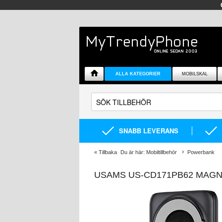
ALLA KATEGORIER
MOBILSKAL
SNABB LEVERANS
«
Tillbaka
Du är här:
Mobiltillbehör
Powerbank
USAMS US-CD171PB62 MAGN