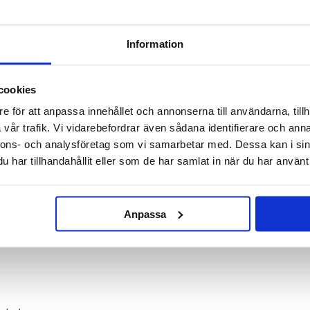
Information
k Trådlös Powerbank till iPhone 13/12 - 10000mAh, PD20W, QC3.0, USB, Typ-C
 Usams US-CD171PB62 magnetiska trådlösa
powerbank
.
 utgångseffekt på 22,5W via standard USB-port, USB-C och Qi-laddning. Förvara din AirTag
cookies
iv och kontrollera återstående batterinivå på den digitala displayen. Usams US-CD171PB62
ed MagSafe och stöder snabbladdningsprotokoll som Power Delivery 20W, Quick Charge 3.0
e för att anpassa innehållet och annonserna till användarna, tillh
vår trafik. Vi vidarebefordrar även sådana identifierare och anna
erbank
nnons- och analysföretag som vi samarbetar med. Dessa kan i sin
har tillhandahållit eller som de har samlat in när du har använt 
rinivå
Anpassa
12V/1.5A