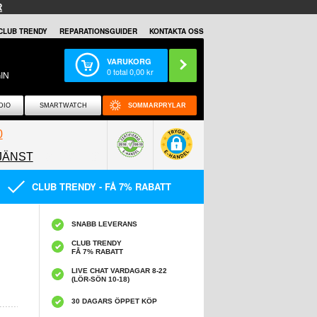
R
CLUB TRENDY
REPARATIONSGUIDER
KONTAKTA OSS
VARUKORG
0
total
0,00
kr
IN
DIO
SMARTWATCH
SOMMARPRYLAR
0
JÄNST
0858097089
CLUB TRENDY - FÅ 7% RABATT
SNABB LEVERANS
CLUB TRENDY
FÅ 7% RABATT
LIVE CHAT VARDAGAR 8-22
(LÖR-SÖN 10-18)
30 DAGARS ÖPPET KÖP