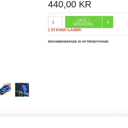
440,00
KR
1 ST KVAR I LAGER!
REKOMMENDERADE AV MYTRENDYPHONE
R DU FRÅGOR?
LIVE CHAT