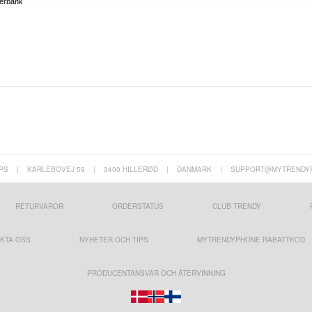
erbank
PS
|
KARLEBOVEJ 59
|
3400 HILLERØD
|
DANMARK
|
SUPPORT@MYTRENDY
RETURVAROR
ORDERSTATUS
CLUB TRENDY
KTA OSS
NYHETER OCH TIPS
MYTRENDYPHONE RABATTKOD
PRODUCENTANSVAR OCH ÅTERVINNING