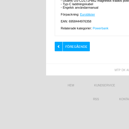
- Usams US-CD171PB62 magnetisk trådlös pow
- Typ-C laddningskabel
- Engelsk användarmanual
Förpackning:
Euroblister
EAN: 6958444976358
Relaterade kategorier:
Powerbank
MTP DK A
HEM
KUNDSERVICE
RSS
KONTA