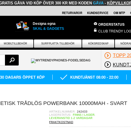
GRATIS GÅVA
VID KÖP ÖVER 300 KR MED KODEN
GÅVA
-
KÖPVILLKO
RETURVAROR
KUNDSERVICE
OM MTP
Designa egna
ORDERSTATUS
SKAL & GADGETS
CLUB TRENDY LOG
MOBILTILLBEHÖR
SURFPLATTA TILLBEHÖR
KÖKSREDSKAP
NÖDRA
TOPP 2
KUNDT
30 DAGARS ÖPPET KÖP
KUNDTJÄNST 08:00 - 22:00
ETISK TRÅDLÖS POWERBANK 10000MAH - SVART
ARTIKELNUMMER:
242433
LAGERSTATUS:
FINNS I LAGER.
LEVERANSTID 1-2 VARDAGAR
FRAKTKOSTNAD