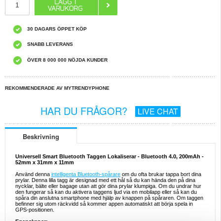
30 DAGARS ÖPPET KÖP
SNABB LEVERANS
ÖVER 8 000 000 NÖJDA KUNDER
REKOMMENDERADE AV MYTRENDYPHONE
HAR DU FRÅGOR?
LIVE CHAT
Beskrivning
Universell Smart Bluetooth Taggen Lokaliserar - Bluetooth 4.0, 200mAh -
52mm x 31mm x 11mm
Använd denna
intelligenta Bluetooth-spårare
om du ofta brukar tappa bort dina
prylar. Denna lilla tagg är designad med ett hål så du kan hända den på dina
nycklar, bälte eller bagage utan att gör dina prylar klumpiga. Om du undrar hur
den fungerar så kan du aktivera taggens ljud via en mobilapp eller så kan du
spåra din anslutna smartphone med hjälp av knappen på spåraren. Om taggen
befinner sig utom räckvidd så kommer appen automatiskt att börja spela in
GPS-positionen.