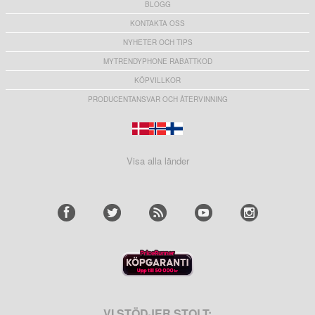
BLOGG
KONTAKTA OSS
NYHETER OCH TIPS
MYTRENDYPHONE RABATTKOD
KÖPVILLKOR
PRODUCENTANSVAR OCH ÅTERVINNING
Visa alla länder
VI STÖDJER STOLT: