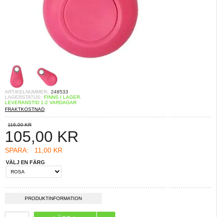
ARTIKELNUMMER:
248533
LAGERSTATUS:
FINNS I LAGER.
LEVERANSTID 1-2 VARDAGAR
FRAKTKOSTNAD
116,00 KR
105,00
KR
SPARA:
11,00 KR
VÄLJ EN FÄRG
PRODUKTINFORMATION