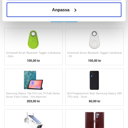
ANDRA KUNDER HAR OCKSÅ KÖPT
Anpassa
Universell Smart Bluetooth Taggen Lokaliserar
Universell Smart Bluetooth Taggen Lokaliserar
- Svart
- Blå
105,00 kr
105,00 kr
Universell Smart Bluetooth Taggen Lokaliserar
Universell Smart Bluetooth Taggen Lokaliserar
- Grön
- Vit
105,00 kr
105,00 kr
Samsung Galaxy Tab S10 Lite Tri-Fold Series
Anti-Fingeravtryck Matt Samsung Galaxy A50
Smart Folio Fodral - Vita blommor
TPU-skal - Svart
203,00
kr
60,00
kr