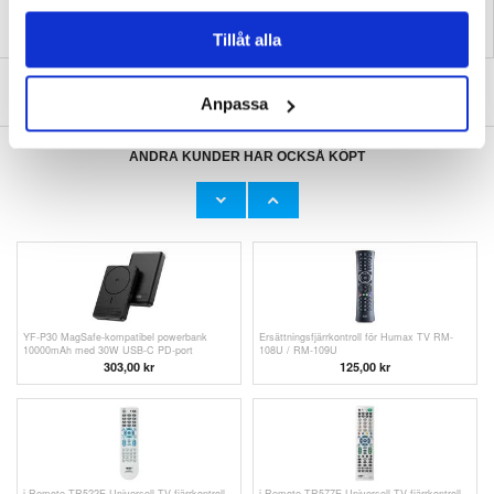
Tillåt alla
SKRIV EN RECENSION
Anpassa
ANDRA KUNDER HAR OCKSÅ KÖPT
OnePlus Nord CE 5G Flipfodral - Kolfiber - Blå
YF-P30 MagSafe-kompatibel powerbank
10000mAh med 30W USB-C PD-port - Vit
151,00 kr
303,00
kr
YF-P30 MagSafe-kompatibel powerbank
Ersättningsfjärrkontroll för Humax TV RM-
10000mAh med 30W USB-C PD-port
108U / RM-109U
303,00
kr
125,00
kr
i-Remote TR522E Universell TV-fjärrkontroll
i-Remote TR577E Universell TV-fjärrkontroll