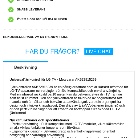
SNABB LEVERANS
ÖVER 8 000 000 NÖJDA KUNDER
REKOMMENDERADE AV MYTRENDYPHONE
HAR DU FRÅGOR?
LIVE CHAT
Beskrivning
Universalfjärrkontroll för LG TV - Motsvarar AKB72915239
Fjärrkontrollen AKB72915239 är en pålitlig ersättare som är särskilt utformad för
LG-TV-apparater och erbjuder sömlös kompatibilitet och enkel användning.
Med en infraröd räckvidd på 10 meter kan du bekvämt styra din TV från var
som helst i rummet. Den här fjärrkontrollen är tillverkad av högkvalitativt ABS-
material och är hållbar och bekväm att använda tack vare sin ergonomiska
design och intuitiva knapplayout. Den drivs av två AAA-batterier (ingår ej) och
är den perfekta lösningen för att ersätta en borttappad eller skadad LG TV-
fjärrkontroll.
Nyckelfunktioner och specifikationer
- Perfekt ersättning - Fullt kompatibel med LG TV-modeller, vilket säkerställer
att alla viktiga funktioner fungerar som förväntat.
- Ergonomisk design - Bekvämt grepp och enkel knapplayout för enkel
navigering och vardaglig användning.