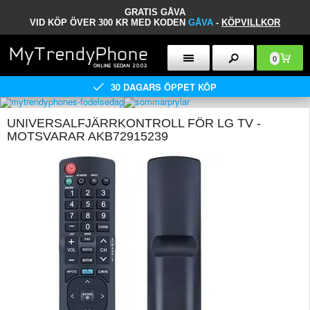
GRATIS GÅVA
VID KÖP ÖVER 300 KR MED KODEN
GÅVA
-
KÖPVILLKOR
0
30 DAGARS ÖPPET KÖP
UNIVERSALFJÄRRKONTROLL FÖR LG TV -
MOTSVARAR AKB72915239