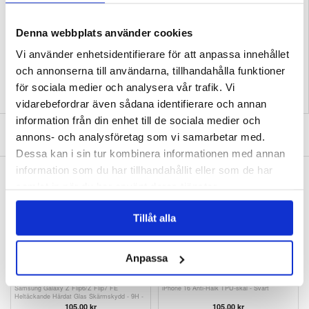
Strömförsörjning: 2*AAA-batterier (batteri ingår ej)
Sändningsavstånd: 1-8m
Denna webbplats använder cookies
EAN: 5714122463227
Relaterade kategorier:
Ljud och bild
,
Tv tillbehör
,
Fjärrkontroller
Vi använder enhetsidentifierare för att anpassa innehållet
och annonserna till användarna, tillhandahålla funktioner
för sociala medier och analysera vår trafik. Vi
vidarebefordrar även sådana identifierare och annan
information från din enhet till de sociala medier och
SKRIV EN RECENSION
annons- och analysföretag som vi samarbetar med.
Dessa kan i sin tur kombinera informationen med annan
information som du har tillhandahållit eller som de har
ANDRA KUNDER HAR OCKSÅ KÖPT
samlat in när du har använt deras tjänster.
Samsung Galaxy Z Flip6/Z Flip7 FE Glitter
Samsung Galaxy Z Flip6/Z Flip7 FE Plastskal
Series Hybrid Skal - Guld
- Genomskinlig
151,00 kr
105,00 kr
Tillåt alla
Anpassa
Samsung Galaxy Z Flip6/Z Flip7 FE
iPhone 16 Anti-Halk TPU-skal - Svart
Heltäckande Härdat Glas Skärmskydd - 9H -
Svart Kant
105,00 kr
105,00 kr