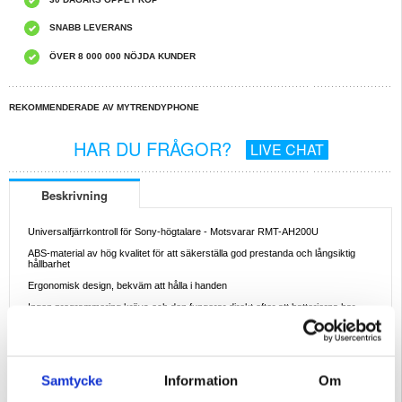
SNABB LEVERANS
ÖVER 8 000 000 NÖJDA KUNDER
REKOMMENDERADE AV MYTRENDYPHONE
HAR DU FRÅGOR?
LIVE CHAT
Beskrivning
Universalfjärrkontroll för Sony-högtalare - Motsvarar RMT-AH200U
ABS-material av hög kvalitet för att säkerställa god prestanda och långsiktig
hållbarhet
Ergonomisk design, bekväm att hålla i handen
Ingen programmering krävs och den fungerar direkt efter att batterierna har
satts i
Med bekväma knappar, lätt att använda
Ett perfekt val för din trasiga eller gamla fjärrkontroll
Samtycke
Information
Om
Specifikationer: