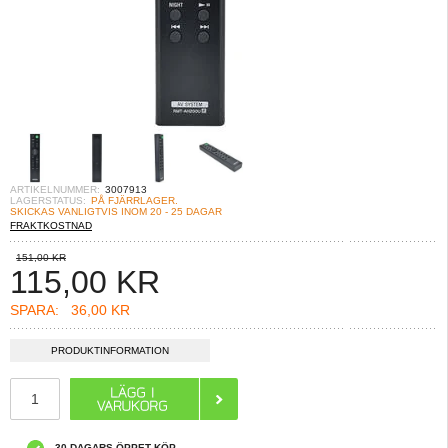
ARTIKELNUMMER:
3007913
LAGERSTATUS:
PÅ FJÄRRLAGER.
SKICKAS VANLIGTVIS INOM 20 - 25 DAGAR
FRAKTKOSTNAD
151,00 KR
115,00
KR
SPARA:
36,00 KR
PRODUKTINFORMATION
30 DAGARS ÖPPET KÖP