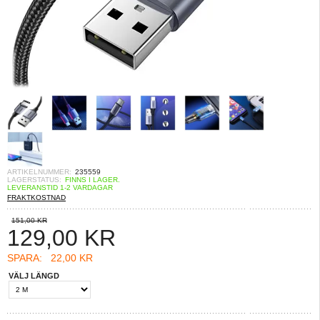
ARTIKELNUMMER:
235559
LAGERSTATUS:
FINNS I LAGER.
LEVERANSTID 1-2 VARDAGAR
FRAKTKOSTNAD
151,00 KR
129,00
KR
SPARA:
22,00 KR
VÄLJ LÄNGD