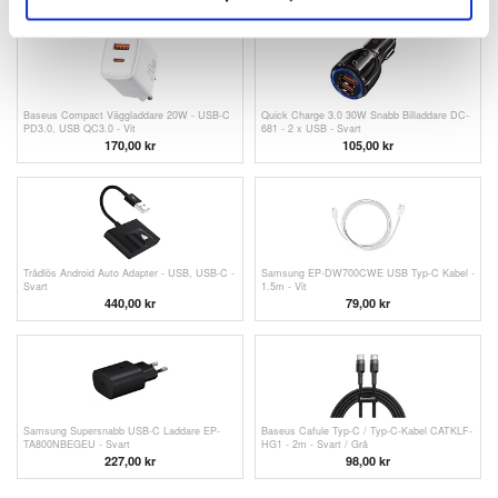
Baseus Compact Väggladdare 20W - USB-C
Quick Charge 3.0 30W Snabb Billaddare DC-
PD3.0, USB QC3.0 - Vit
681 - 2 x USB - Svart
170,00
kr
105,00 kr
Trådlös Android Auto Adapter - USB, USB-C -
Samsung EP-DW700CWE USB Typ-C Kabel -
Svart
1.5m - Vit
440,00 kr
79,00
kr
Samsung Supersnabb USB-C Laddare EP-
Baseus Cafule Typ-C / Typ-C-Kabel CATKLF-
TA800NBEGEU - Svart
HG1 - 2m - Svart / Grå
227,00
kr
98,00
kr