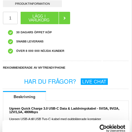
PRODUKTINFORMATION
30 DAGARS ÖPPET KÖP
SNABB LEVERANS
ÖVER 8 000 000 NÖJDA KUNDER
REKOMMENDERADE AV MYTRENDYPHONE
HAR DU FRÅGOR?
LIVE CHAT
Beskrivning
Ugreen Quick Charge 3.0 USB-C Data & Laddningskabel - 5V/3A, 9V/2A,
12V/1,5A, 480Mbps
Ugreen USB-A till USB Typ-C-kabel med guldpläterade kontakter,
aluminiumhölje och hållbar nylonflätning är byggd för att hålla. Den har flera
snabbladdningsprotokoll med 3A maximal ström som gör att du kan ladda upp
din smartphone, surfplatta eller powerbank med full hastighet. Kabeln stöder