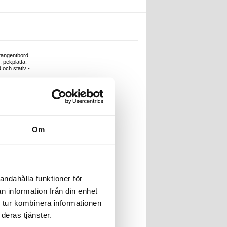
 tangentbord
, pekplatta,
och stativ -
Om
andahålla funktioner för
n information från din enhet
r
 tur kombinera informationen
019769
deras tjänster.