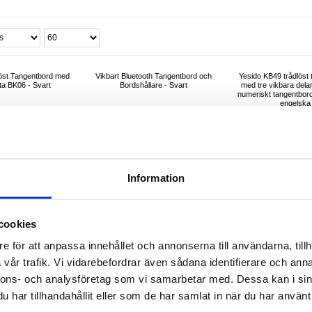
löst Tangentbord med
Vikbart Bluetooth Tangentbord och
Yesido KB49 trådlöst
tta BK06 - Svart
Bordshållare - Svart
med tre vikbara delar
numeriskt tangentbord 
engelska
Information
cookies
e för att anpassa innehållet och annonserna till användarna, tillh
379,00
425,00
485,00
vår trafik. Vi vidarebefordrar även sådana identifierare och anna
49,00
kr
379,00
kr
394,00
k
nnons- och analysföretag som vi samarbetar med. Dessa kan i sin
KELNR:
3001470
ARTIKELNR:
209579
ARTIKELNR:
3
har tillhandahållit eller som de har samlat in när du har använt 