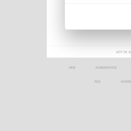
MTP DK A
HEM
KUNDSERVICE
RSS
KONTA