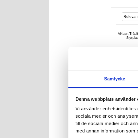
Vikbart Tråd
Styrpla
Samtycke
Denna webbplats använder 
Vi använder enhetsidentifierar
sociala medier och analysera 
3
till de sociala medier och a
ARTI
med annan information som du 