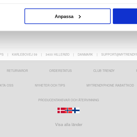
Anpassa
PS
|
KARLEBOVEJ 59
|
3400 HILLERØD
|
DANMARK
|
SUPPORT@MYTRENDY
RETURVAROR
ORDERSTATUS
CLUB TRENDY
KTA OSS
NYHETER OCH TIPS
MYTRENDYPHONE RABATTKOD
PRODUCENTANSVAR OCH ÅTERVINNING
Visa alla länder