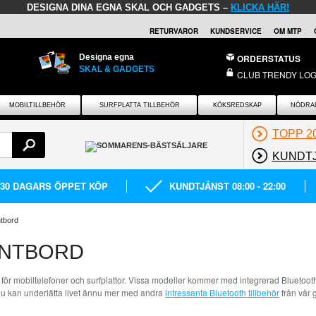
DESIGNA DINA EGNA SKAL OCH GADGETS –
KLICKA HÄR!
RETURVAROR
KUNDSERVICE
OM MTP
Designa egna
ORDERSTATUS
SKAL & GADGETS
CLUB TRENDY LOG
MOBILTILLBEHÖR
SURFPLATTA TILLBEHÖR
KÖKSREDSKAP
NÖDRA
TOPP 2
KUNDT
30 DAGARS ÖPPET KÖP
KUNDTJÄNST 08:00 - 22:00
ntbord
ENTBORD
för mobiltelefoner och surfplattor. Vissa modeller kommer med integrerad Bluetoot
e. Du kan underlätta livet ännu mer med andra
intressanta Bluetooth tillbehör
från vår 