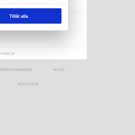
Tillåt alla
PHONE.SE
REPARATIONSGUIDER
BLOGG
KÖPVILLKOR