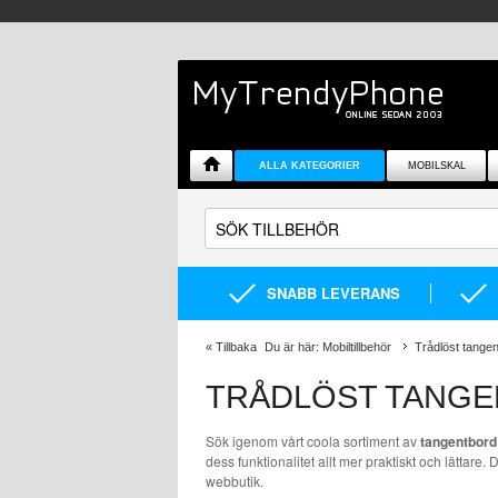
ALLA KATEGORIER
MOBILSKAL
SNABB LEVERANS
«
Tillbaka
Du är här:
Mobiltillbehör
Trådlöst tange
TRÅDLÖST TANG
Sök igenom vårt coola sortiment av
tangentbord
dess funktionalitet allt mer praktiskt och lättar
webbutik.