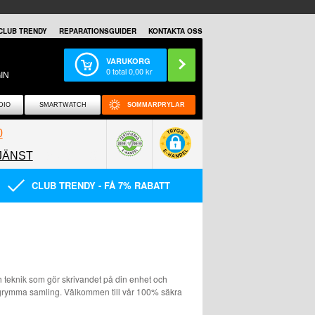
CLUB TRENDY
REPARATIONSGUIDER
KONTAKTA OSS
VARUKORG
0
total
0,00
kr
IN
DIO
SMARTWATCH
SOMMARPRYLAR
0
JÄNST
0858097089
CLUB TRENDY - FÅ 7% RABATT
h teknik som gör skrivandet på din enhet och
grymma samling. Välkommen till vår 100% säkra