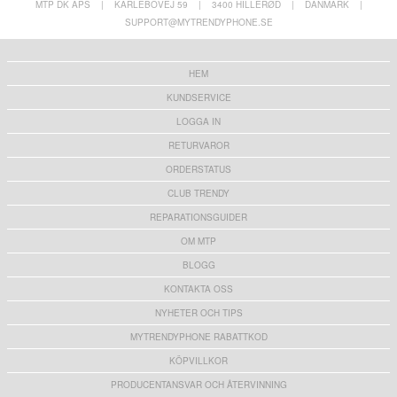
MTP DK APS
|
KARLEBOVEJ 59
|
3400 HILLERØD
|
DANMARK
|
SUPPORT@MYTRENDYPHONE.SE
HEM
KUNDSERVICE
LOGGA IN
RETURVAROR
ORDERSTATUS
CLUB TRENDY
REPARATIONSGUIDER
OM MTP
BLOGG
KONTAKTA OSS
NYHETER OCH TIPS
MYTRENDYPHONE RABATTKOD
KÖPVILLKOR
PRODUCENTANSVAR OCH ÅTERVINNING