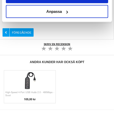
Strömenhet: Intern strömförsörjning
EAN: 6935364072469
Anpassa
Relaterade kategorier:
Laptop och datortillbehör
,
Nätverk
,
Router
SKRIV EN RECENSION
ANDRA KUNDER HAR OCKSÅ KÖPT
High-Speed 4-Port USB Hubb 2.0 - 480Mbps -
Svart
105,00 kr