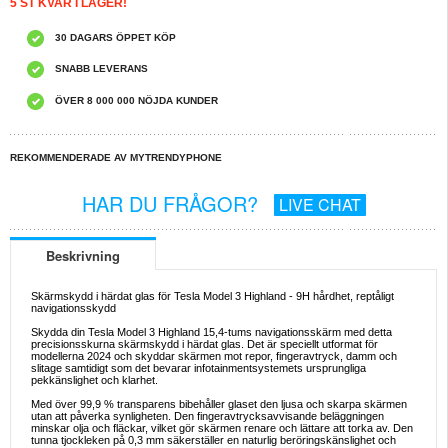
5 ST KVAR I LAGER!
30 DAGARS ÖPPET KÖP
SNABB LEVERANS
ÖVER 8 000 000 NÖJDA KUNDER
REKOMMENDERADE AV MYTRENDYPHONE
HAR DU FRÅGOR?
LIVE CHAT
Beskrivning
Skärmskydd i härdat glas för Tesla Model 3 Highland - 9H hårdhet, reptåligt
navigationsskydd
Skydda din Tesla Model 3 Highland 15,4-tums navigationsskärm med detta
precisionsskurna skärmskydd i härdat glas. Det är speciellt utformat för
modellerna 2024 och skyddar skärmen mot repor, fingeravtryck, damm och
slitage samtidigt som det bevarar infotainmentsystemets ursprungliga
pekkänslighet och klarhet.
Med över 99,9 % transparens bibehåller glaset den ljusa och skarpa skärmen
utan att påverka synligheten. Den fingeravtrycksavvisande beläggningen
minskar olja och fläckar, vilket gör skärmen renare och lättare att torka av. Den
tunna tjockleken på 0,3 mm säkerställer en naturlig beröringskänslighet och