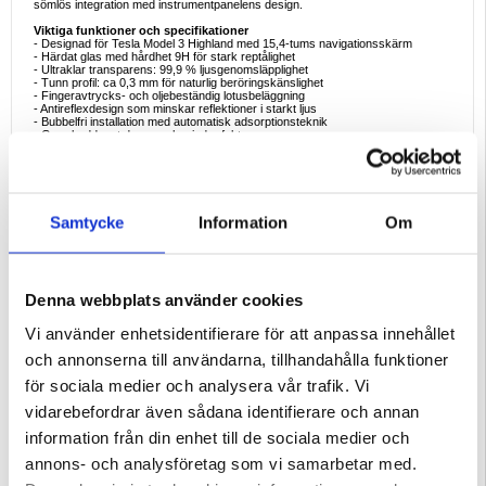
sömlös integration med instrumentpanelens design.
Viktiga funktioner och specifikationer
- Designad för Tesla Model 3 Highland med 15,4-tums navigationsskärm
- Härdat glas med hårdhet 9H för stark reptålighet
- Ultraklar transparens: 99,9 % ljusgenomsläpplighet
- Tunn profil: ca 0,3 mm för naturlig beröringskänslighet
- Fingeravtrycks- och oljebeständig lotusbeläggning
- Antireflexdesign som minskar reflektioner i starkt ljus
- Bubbelfri installation med automatisk adsorptionsteknik
- Ger skydd mot damm och mindre fukt
Exempel på idealisk användning
- Skyddar infotainmentskärmar från repor orsakade av nycklar, ringar eller
daglig användning
- Behåll tydligare sikt när du använder navigering i solljus
- Håll skärmen renare genom att minska fingeravtryck och fläckar
Samtycke
Information
Om
- Bevara den ursprungliga skärmkvaliteten när du använder
pekskärmskontroller
- Förhindra slitage på navigationsskärmen vid långvarig användning av fordonet
Varför detta skärmskydd är perfekt att köpa
Din bils infotainmentskärm är en av de mest använda delarna av interiören.
Denna webbplats använder cookies
Detta skydd i härdat glas hjälper till att skydda skärmen från repor och
fingeravtryck samtidigt som pekresponsen förblir smidig och bilden skarp. Det
är en enkel uppgradering som hjälper till att bibehålla värdet och utseendet på
Vi använder enhetsidentifierare för att anpassa innehållet
din bils interiörteknik.
och annonserna till användarna, tillhandahålla funktioner
Intressanta fakta om skärmskydd av härdat glas
- Hårdheten 9H avser den pennhårdhetsskala som används för att mäta
för sociala medier och analysera vår trafik. Vi
reptålighet.
- Tunna skikt av härdat glas kan absorbera mindre stötar och hjälpa till att
vidarebefordrar även sådana identifierare och annan
förhindra permanenta repor på originalskärmar.
- Antioljebeläggningar (ofta kallade lotusbeläggningar) gör fingeravtryck lättare
information från din enhet till de sociala medier och
att torka bort jämfört med obehandlat glas.
annons- och analysföretag som vi samarbetar med.
Bra att veta