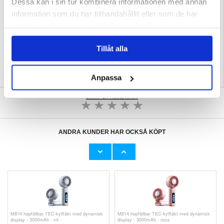
Rengör skärmen noggrant före installation och rikta in skyddet noggrant för att
Dessa kan i sin tur kombinera informationen med annan
säkerställa en bubbelfri passform och maximal klarhet.
information som du har tillhandahållit eller som de har
Förpackning:
Euroblister
samlat in när du har använt deras tjänster.
EAN: 5714122649676
Relaterade kategorier:
Mobiltillbehör
,
Biltillbehör
Tillåt alla
Anpassa
SKRIV EN RECENSION
ANDRA KUNDER HAR OCKSÅ KÖPT
JF166 Bärbar TEC-luftkylare med 199
EM06 Solcellsdriven nödradio med 2000mAh
hastighetsinställningar - Vit
powerbank, ficklampa och SOS-larm
288,00 kr
391,00 kr
M814 hopfällbar TEC-kylfläkt med dynamisk
M814 hopfällbar TEC-kylfläkt med dynamisk
display - 3000mAh - vit
display - 3000mAh - rosa