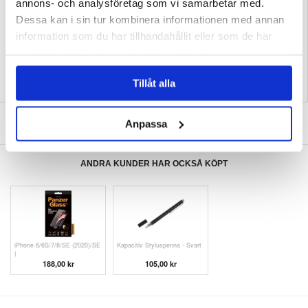
annons- och analysföretag som vi samarbetar med.
EAN: 5714122426697
Dessa kan i sin tur kombinera informationen med annan
Relaterade kategorier:
Mobiltillbehör
,
iPhone Skal & Tillbehör
,
iPhone 14 Plus
information som du har tillhandahållit eller som de har
Skal & Tillbehör
samlat in när du har använt deras tjänster.
Tillåt alla
SKRIV EN RECENSION
Anpassa
ANDRA KUNDER HAR OCKSÅ KÖPT
iPhone 6/6S/7/8/SE (2020)/SE
Kapacitiv Styluspenna - Svart
(
188,00 kr
105,00 kr