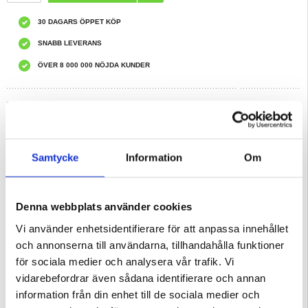
30 DAGARS ÖPPET KÖP
SNABB LEVERANS
ÖVER 8 000 000 NÖJDA KUNDER
REKOMMENDERADE AV MYTRENDYPHONE
HAR DU FRÅGOR?
LIVE CHAT
Samtycke
Information
Om
Beskrivning
Flip-telefonfodral för iPhone 14 Plus, HT04-märkt solros-visningsställ
Denna webbplats använder cookies
PU-läder Magnetiskt plånboksfodral med rem
- Premium PU-läder med delikat hudtouch säkerställer ett utsökt utseende och
Vi använder enhetsidentifierare för att anpassa innehållet
ett bekvämt taktilt intryck
- TPU innerfodral med bra flexibilitet passar din telefon sömlöst
och annonserna till användarna, tillhandahålla funktioner
- Avtryck med solrosmönster, visar elegans och stil
- Fyra bufferthörn skyddar telefonen från repor och alla vinklar
för sociala medier och analysera vår trafik. Vi
- Kreditkortsfack i plånboksstil + fotofack + kontantficka för att bära dina
värdesaker
vidarebefordrar även sådana identifierare och annan
- Magnetisk stängning ger mer säkerhet, ingen oro för att tappa saker
- Vikbart och stabilt stativ med justerbar vinkel för handsfree-visning
information från din enhet till de sociala medier och
- Helkroppsskydd, skyddar enheten från repor och stötar
- Handremmen är bekväm för att bära telefonen