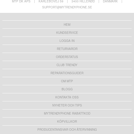
MTP DK APS
|
KARLEBOVEJ 59
|
3400 HILLERØD
|
DANMARK
|
SUPPORT@MYTRENDYPHONE.SE
HEM
KUNDSERVICE
LOGGA IN
RETURVAROR
ORDERSTATUS
CLUB TRENDY
REPARATIONSGUIDER
OM MTP
BLOGG
KONTAKTA OSS
NYHETER OCH TIPS
MYTRENDYPHONE RABATTKOD
KÖPVILLKOR
PRODUCENTANSVAR OCH ÅTERVINNING