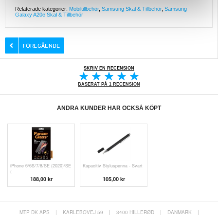
Relaterade kategorier:
Mobiltillbehör
,
Samsung Skal & Tillbehör
,
Samsung
Galaxy A20e Skal & Tillbehör
SKRIV EN RECENSION
BASERAT PÅ 1 RECENSION
ANDRA KUNDER HAR OCKSÅ KÖPT
iPhone 6/6S/7/8/SE (2020)/SE
Kapacitiv Styluspenna - Svart
(
188,00 kr
105,00 kr
MTP DK APS
|
KARLEBOVEJ 59
|
3400 HILLERØD
|
DANMARK
|