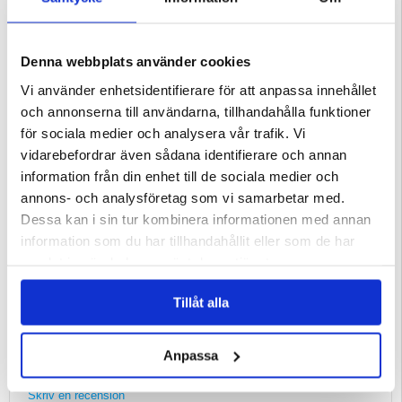
Egenskaper:
- Plånbok och skyddsskal kombo för Samsung Galaxy A20e
- Ger 360-graders skydd med snygg stil
- Två platser och ett fack för kontanter för maximal bekvämlighet
Denna webbplats använder cookies
- Säkert magnetlås för att hålla fodralet stängt
- Inbyggt TPU skal som håller din Samsung Galaxy A20e
- Viks i mitten för att bilda ett visningsstativ
Vi använder enhetsidentifierare för att anpassa innehållet
- Tillverkat av: Polyuretan och TPU
och annonserna till användarna, tillhandahålla funktioner
Kompatibilitet:
Samsung Galaxy A20e
för sociala medier och analysera vår trafik. Vi
Förpackning:
Bulk
vidarebefordrar även sådana identifierare och annan
EAN: 5714122001856
information från din enhet till de sociala medier och
annons- och analysföretag som vi samarbetar med.
Recension:
Dessa kan i sin tur kombinera informationen med annan
Annicka osagie
information som du har tillhandahållit eller som de har
Västra Frölunda
samlat in när du har använt deras tjänster.
21.01.2021
Tillåt alla
Perfekt underbar
Allt är bra
Anpassa
Skriv en recension