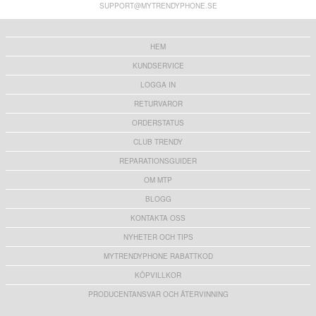
SUPPORT@MYTRENDYPHONE.SE
HEM
KUNDSERVICE
LOGGA IN
RETURVAROR
ORDERSTATUS
CLUB TRENDY
REPARATIONSGUIDER
OM MTP
BLOGG
KONTAKTA OSS
NYHETER OCH TIPS
MYTRENDYPHONE RABATTKOD
KÖPVILLKOR
PRODUCENTANSVAR OCH ÅTERVINNING