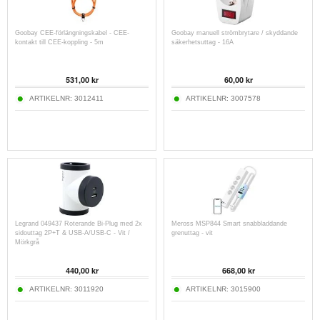
Goobay CEE-förlängningskabel - CEE-
Goobay manuell strömbrytare / skyddande
kontakt till CEE-koppling - 5m
säkerhetsuttag - 16A
531,00
kr
60,00
kr
ARTIKELNR:
3012411
ARTIKELNR:
3007578
Legrand 049437 Roterande Bi-Plug med 2x
Meross MSP844 Smart snabbladdande
sidouttag 2P+T & USB-A/USB-C - Vit /
grenuttag - vit
Mörkgrå
440,00
kr
668,00
kr
ARTIKELNR:
3011920
ARTIKELNR:
3015900