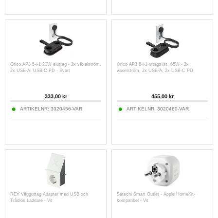
Orico AP3 5-i-1 20W eluttag - 2x växelström,
Orico AP3 6-i-1-uttagslist, 65W - 2x
2x USB-A, USB-C PD - Svart
växelström, 2x USB-A, 2x USB-C PD
333,00
kr
455,00
kr
ARTIKELNR:
3020456-VAR
ARTIKELNR:
3020460-VAR
REV Vägguttag Adapter med USB och
Satechi Smart Outlet - Apple HomeKit-
Trådlös Laddare - Vit
kompatibel - Vit