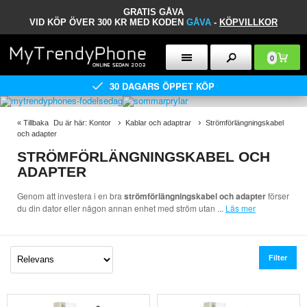
GRATIS GÅVA
VID KÖP ÖVER 300 KR MED KODEN
GÅVA
-
KÖPVILLKOR
0
30 DAGARS ÖPPET KÖP
«
Tillbaka
Du är här:
Kontor
Kablar och adaptrar
Strömförlängningskabel
och adapter
STRÖMFÖRLÄNGNINGSKABEL OCH
ADAPTER
Genom att investera i en bra
strömförlängningskabel och adapter
förser
du din dator eller någon annan enhet med ström utan
...
Läs mer
Filter