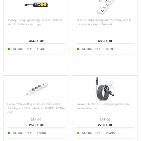
Goobay 3-vägs grenuttag för utomhusbruk
Ldnio SC5614 eluttag med 5 eluttag och 6
med 3m kabel - svart / gul
USB-portar - 2m, EU-kontakt
364,00
kr
485,00
kr
ARTIKELNR:
3012401
ARTIKELNR:
3018787
Xiaomi 20W eluttag med 2 USB-C- och 1
Starware M59-5 DC-förlängningskabel för
USB-A-port - EU-kontakt, 2x USB-C, USB-A
Starlink Mini - 5m
- Vit
364,00
303,00
251,00
kr
278,00
kr
ARTIKELNR:
3017886
ARTIKELNR:
3016495