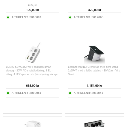
425,00
199,00
kr
470,00
kr
ARTIKELNR:
3016084
ARTIKELNR:
3019060
LDNIO SEW3452 WiFi-ansluten smart
Legrand 049412 Grenuttag med flera uttag
eluttag - 30W PD-snabbladdning, 3 EU-
2x2P+T med trådlös laddare - 10A/2m - Vit /
uttag, 4 USB-portar och fjärrstyrning via app
Svart
668,00
kr
1.154,00
kr
ARTIKELNR:
3019061
ARTIKELNR:
3011851