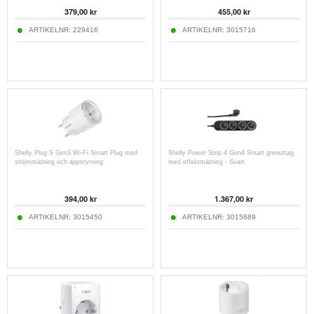
379,00
kr
455,00
kr
ARTIKELNR:
229416
ARTIKELNR:
3015716
Shelly Plug S Gen3 Wi-Fi Smart Plug med
Shelly Power Strip 4 Gen4 Smart grenuttag
strömmätning och appstyrning
med effektmätning - Svart
394,00
kr
1.367,00
kr
ARTIKELNR:
3015450
ARTIKELNR:
3015889