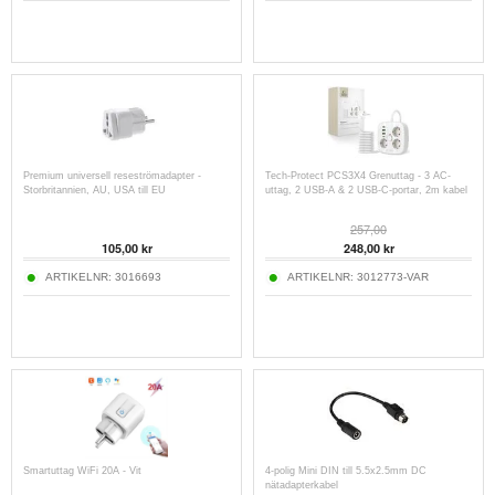
Premium universell reseströmadapter -
Tech-Protect PCS3X4 Grenuttag - 3 AC-
Storbritannien, AU, USA till EU
uttag, 2 USB-A & 2 USB-C-portar, 2m kabel
257,00
105,00
kr
248,00
kr
ARTIKELNR:
3016693
ARTIKELNR:
3012773-VAR
Smartuttag WiFi 20A - Vit
4-polig Mini DIN till 5.5x2.5mm DC
nätadapterkabel