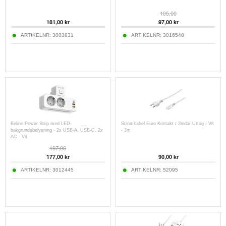
105,00
181,00
kr
97,00
kr
ARTIKELNR:
3003831
ARTIKELNR:
3016548
Beline Power Strip med LED-
Strömkabel Euro Kontakt / 2ledar Uttag - Vit
bakgrundsbelysning - 2x USB-A, USB-C, 2x
- 3m
AC - Vit
197,00
177,00
kr
90,00
kr
ARTIKELNR:
3012445
ARTIKELNR:
52095