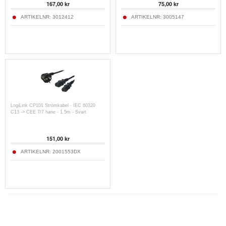
167,00
kr
75,00
kr
ARTIKELNR:
3012412
ARTIKELNR:
3005147
LogiLink CP101 Strömkabel - IEC 60320
C13 -> CEE 7/7 hane - 1.5m - Svart
151,00
kr
ARTIKELNR:
2001553DX