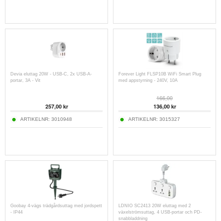
Devia eluttag 20W - USB-C, 2x USB-A-
Forever Light FLSP10B WiFi Smart Plug
portar, 3A - Vit
med appstyrning - 240V, 10A
166,00
257,00
kr
136,00
kr
ARTIKELNR:
3010948
ARTIKELNR:
3015327
Goobay 4-vägs trädgårdsuttag med jordspett
LDNIO SC2413 20W eluttag med 2
- IP44
växelströmsuttag, 4 USB-portar och PD-
snabbladdning