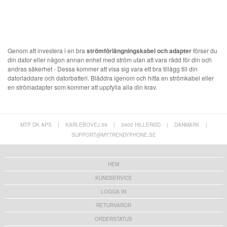
Genom att investera i en bra
strömförlängningskabel och adapter
förser du
din dator eller någon annan enhet med ström utan att vara rädd för din och
andras säkerhet - Dessa kommer att visa sig vara ett bra tillägg till din
datorladdare och datorbatteri. Bläddra igenom och hitta en strömkabel eller
en strömadapter som kommer att uppfylla alla din krav.
MTP DK APS
|
KARLEBOVEJ 59
|
3400 HILLERØD
|
DANMARK
|
SUPPORT@MYTRENDYPHONE.SE
HEM
KUNDSERVICE
LOGGA IN
RETURVAROR
ORDERSTATUS