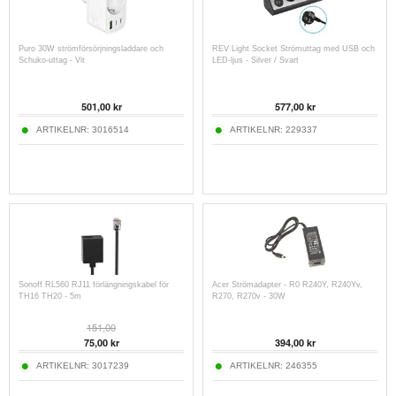
Puro 30W strömförsörjningsladdare och
REV Light Socket Strömuttag med USB och
Schuko-uttag - Vit
LED-ljus - Silver / Svart
501,00
kr
577,00
kr
ARTIKELNR:
3016514
ARTIKELNR:
229337
Sonoff RL560 RJ11 förlängningskabel för
Acer Strömadapter - R0 R240Y, R240Yv,
TH16 TH20 - 5m
R270, R270v - 30W
151,00
75,00
kr
394,00
kr
ARTIKELNR:
3017239
ARTIKELNR:
246355