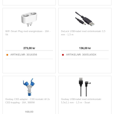
WiFi Smart Plug med energimätare - 16A -
DeLock USB-kabel med strömkontakt 3,5
Vit
mm - 1,5 m
273,00
kr
136,00
kr
ARTIKELNR:
3016356
ARTIKELNR:
3005145DX
Goobay CEE-adapter - CEE-kontakt till 2x
Goobay USB-kabel med strömkontakt
CEE-koppling - 16A, 3680W
5,5x2,1 mm - 1,5 m - Svart
166,00