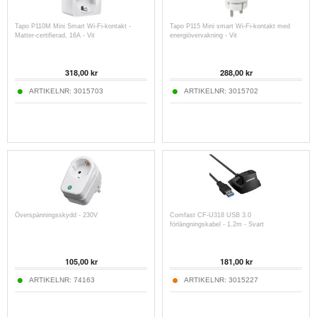
Tapo P110M Mini Smart Wi-Fi-kontakt -
Tapo P115 Mini smart Wi-Fi-kontakt med
Matter-certifierad, 16A - Vit
energiövervakning - Vit
318,00
kr
288,00
kr
ARTIKELNR:
3015703
ARTIKELNR:
3015702
Överspänningsskydd - 230V
Comfast CF-U318 USB 3.0
förlängningskabel - 1.2m - Svart
105,00
kr
181,00
kr
ARTIKELNR:
74163
ARTIKELNR:
3015227