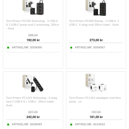
Tech-Protect PC3X6 Strömuttag - 3 USB-A
Tech-Protect PC6X6 Eluttag - 3 USB-A, 3
& 3 USB-C-portar med 3 strömuttag, 200cm
USB-C, 6 uttag med 200cm kabel - Svart
- Svart
288,00
192,00
kr
273,00
kr
ARTIKELNR:
3009086
ARTIKELNR:
3009087
Tech-Protect PCL4X3 Strömuttag - 4 uttag
Tech-Protect PCL3X4 nätadapter med flera
med 2 USB-A & 1 USB-C, 200cm kabel -
portar - vit
Svart
227,00
197,00
242,00
kr
181,00
kr
ARTIKELNR:
3009085
ARTIKELNR:
3010932