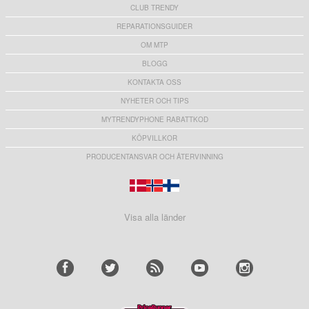
CLUB TRENDY
REPARATIONSGUIDER
OM MTP
BLOGG
KONTAKTA OSS
NYHETER OCH TIPS
MYTRENDYPHONE RABATTKOD
KÖPVILLKOR
PRODUCENTANSVAR OCH ÅTERVINNING
Visa alla länder