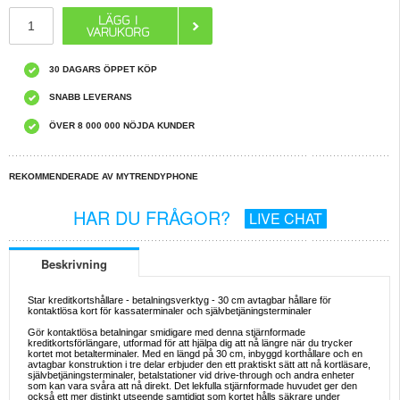
30 DAGARS ÖPPET KÖP
SNABB LEVERANS
ÖVER 8 000 000 NÖJDA KUNDER
REKOMMENDERADE AV MYTRENDYPHONE
HAR DU FRÅGOR?
LIVE CHAT
Beskrivning
Star kreditkortshållare - betalningsverktyg - 30 cm avtagbar hållare för
kontaktlösa kort för kassaterminaler och självbetjäningsterminaler
Gör kontaktlösa betalningar smidigare med denna stjärnformade
kreditkortsförlängare, utformad för att hjälpa dig att nå längre när du trycker
kortet mot betalterminaler. Med en längd på 30 cm, inbyggd korthållare och en
avtagbar konstruktion i tre delar erbjuder den ett praktiskt sätt att nå kortläsare,
självbetjäningsterminaler, betalstationer vid drive-through och andra enheter
som kan vara svåra att nå direkt. Det lekfulla stjärnformade huvudet ger den
också ett mer distinkt utseende samtidigt som kortet hålls säkrare under