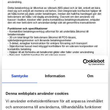
användning.
Detta betalverktyg är tillverkat av slitstark ABS-plast och är lätt, enkelt att bära
med sig och enkelt att montera vid behov. Den integrerade kortfacket hjälper till
att hålla kortet på plats under betalningen, medan det halkfria handtaget gör det
bekvämare att hålla i vid daglig användning. Oavsett om den används vid
kassor i butiker, kiosker eller andra kontaktlösa betalningssituationer, erbjuder
den ett mer bekvämt och användarvänligt sätt att genomföra transaktioner.
Funktioner och specifikationer
- Kontaktlöst betalningsverktyg utformat för att underlätta åtkomst till
betalterminaler
- 30 cm total längd för bekvämare åtkomst till POS-läsare,
självbetjäningskiosker och liknande betalningsenheter
- 3-delad, avtagbar konstruktion för enklare förvaring och transport
- Stjärnformat huvud med inbyggd korthållare för en säkrare kortposition vid
kontaktlös betalning
- Hjälper till att förhindra att betalkortet glider eller faller under användning
- Bekvämt, halkfritt handtag för ett säkrare grepp
- Lätt och praktisk design för daglig användning
- Lämplig för kontaktlös betalning vid kassor, kiosker, drive-thru-läsare och
andra betalningsställen
- Material: Slagtålig ABS-plast
- Konstruktion: 3-delad, avtagbar
- Total utdragen längd: 30 cm
Samtycke
Information
Om
Idealiska användningsexempel
- Att dra ett betalkort vid kassaterminaler i butiker
- Att nå självbetjäningsbetalningsenheter på ett bekvämare sätt
- Använda kontaktlös betalning vid drive-thru-läsare
- Nå kortläsare placerade bakom diskar eller skärmar
Denna webbplats använder cookies
- Att ha det med sig som ett praktiskt betalningstillbehör för vardagliga ärenden
- Använda det med kompatibla kontaktlösa kort i situationer där lite extra
räckvidd är användbart
Vi använder enhetsidentifierare för att anpassa innehållet
Varför denna produkt är perfekt att köpa
och annonserna till användarna, tillhandahålla funktioner
Detta betalverktyg är ett smart val för användare som vill ha ett enklare och