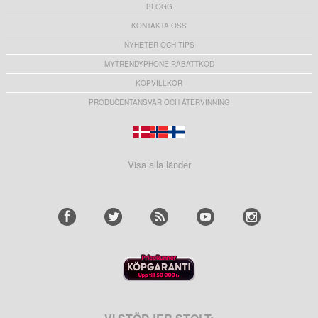
BLOGG
KONTAKTA OSS
NYHETER OCH TIPS
MYTRENDYPHONE RABATTKOD
KÖPVILLKOR
PRODUCENTANSVAR OCH ÅTERVINNING
Visa alla länder