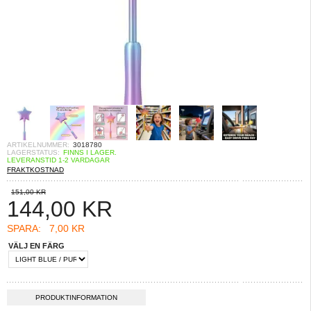
ARTIKELNUMMER:
3018780
LAGERSTATUS:
FINNS I LAGER.
LEVERANSTID 1-2 VARDAGAR
FRAKTKOSTNAD
151,00 KR
144,00
KR
SPARA:
7,00 KR
VÄLJ EN FÄRG
PRODUKTINFORMATION