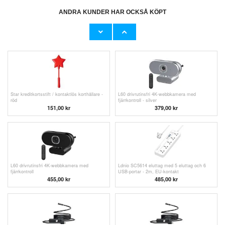
ANDRA KUNDER HAR OCKSÅ KÖPT
Star kreditkortshållare med betalningsfunktion
Star kreditkortsstift / kontaktlös korthållare -
/ kontaktlös korthållare - regnbågsfärgad
vit
138,00
kr
170,00
kr
Star kreditkortsstift / kontaktlös korthållare -
L60 drivrutinsfri 4K-webbkamera med
röd
fjärrkontroll - silver
151,00 kr
379,00
kr
L60 drivrutinsfri 4K-webbkamera med
Ldnio SC5614 eluttag med 5 eluttag och 6
fjärrkontroll
USB-portar - 2m, EU-kontakt
455,00 kr
485,00 kr