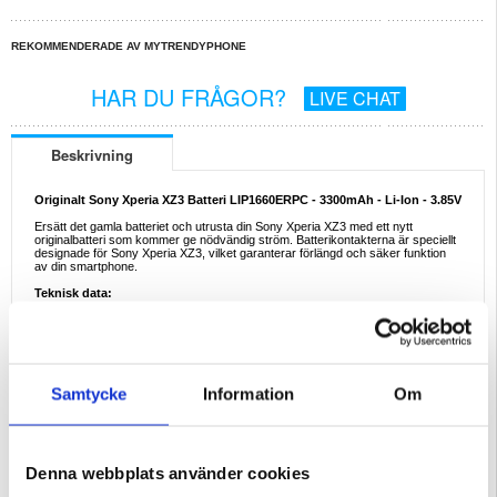
REKOMMENDERADE AV MYTRENDYPHONE
HAR DU FRÅGOR?
LIVE CHAT
Beskrivning
Originalt Sony Xperia XZ3 Batteri LIP1660ERPC - 3300mAh - Li-Ion - 3.85V
Ersätt det gamla batteriet och utrusta din Sony Xperia XZ3 med ett nytt
originalbatteri som kommer ge nödvändig ström. Batterikontakterna är speciellt
designade för Sony Xperia XZ3, vilket garanterar förlängd och säker funktion
av din smartphone.
Teknisk data:
- Batterikapacitet: 3300mAh
- Batterityp: Li-Ion
- Batterispänning: 3.85V
Förpackning:
Bulk
Samtycke
Information
Om
EAN: 5712579975362
Relaterade kategorier:
Mobiltillbehör
,
Mobiltillbehör - övrigt
Denna webbplats använder cookies