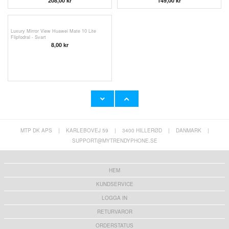
208,00 kr
149,00
kr
Luxury Mirror View Huawei Mate 10 Lite
Flipfodral - Svart
8,00
kr
MTP DK APS
|
KARLEBOVEJ 59
|
3400 HILLERØD
|
DANMARK
|
SUPPORT@MYTRENDYPHONE.SE
HEM
KUNDSERVICE
LOGGA IN
RETURVAROR
ORDERSTATUS