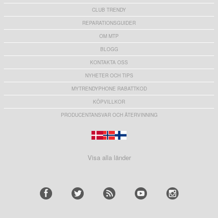
CLUB TRENDY
REPARATIONSGUIDER
OM MTP
BLOGG
KONTAKTA OSS
NYHETER OCH TIPS
MYTRENDYPHONE RABATTKOD
KÖPVILLKOR
PRODUCENTANSVAR OCH ÅTERVINNING
Visa alla länder