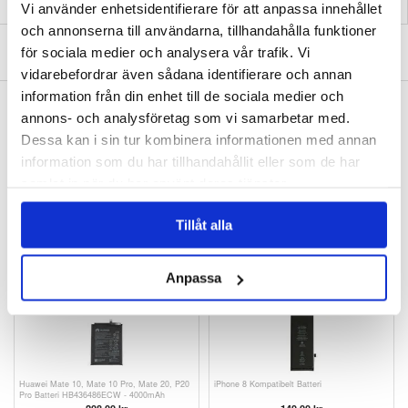
Vi använder enhetsidentifierare för att anpassa innehållet
och annonserna till användarna, tillhandahålla funktioner
SKRIV EN RECENSION
för sociala medier och analysera vår trafik. Vi
vidarebefordrar även sådana identifierare och annan
Sony Xperia 10 V Flipfodral - Kolfiber -
Roséguld
information från din enhet till de sociala medier och
136,00
kr
ANDRA KUNDER HAR OCKSÅ KÖPT
annons- och analysföretag som vi samarbetar med.
Samsung Galaxy S10 Batteri EB-BG973ABU -
3400mAh
Dessa kan i sin tur kombinera informationen med annan
294,00 kr
information som du har tillhandahållit eller som de har
samlat in när du har använt deras tjänster.
Tillåt alla
Värmebeständig Dubbelhäftande Tejp - 3mm -
Huawei Mate 9, Mate 9 Pro, Y7 Batteri
33m
HB396689ECW
Anpassa
105,00 kr
189,00 kr
Huawei Mate 10, Mate 10 Pro, Mate 20, P20
iPhone 8 Kompatibelt Batteri
Pro Batteri HB436486ECW - 4000mAh