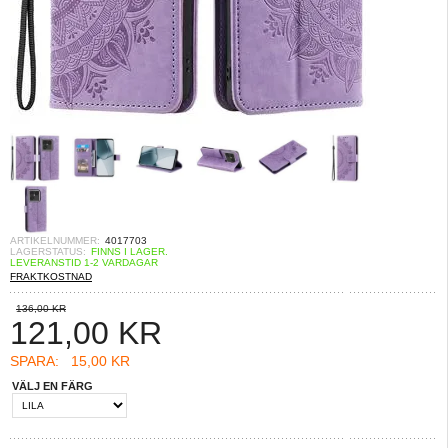
ARTIKELNUMMER:
4017703
LAGERSTATUS:
FINNS I LAGER.
LEVERANSTID 1-2 VARDAGAR
FRAKTKOSTNAD
136,00 KR
121,00
KR
SPARA:
15,00 KR
VÄLJ EN FÄRG