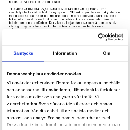
handsfree-visning i en smidig design.
Ytterlagret är tillverkat av slitstarkt polyuretan, medan det mjuka TPU-
innerhöljet hjälper till att hålla Sony Xperia 1 VIII säkert på plats och skydda den
mot dagligt slitage, repor och mindre stötar. Inuti har fodralet 2 kortfack och 1
ficka, vilket gör det enkelt att ha med sig viktiga kort och kontanter utan att
behöva en separat plånbok. Det vikbara locket fungerar också som ett stativ,
vilket ger dig en bekväm vinkel för att titta på videor, surfa eller ringa
videosamtal.
En handledsrem gör det extra bekvämt att bära med sig telefonen och minskar
risken för att den tappas när du är på språng. Den avskärmade öppningen för
hörluren gör att du kan prata även när fodralet är stängt, vilket gör det ännu
mer praktiskt i vardagen.
Samtycke
Information
Om
Viktiga funktioner och specifikationer
- Kompatibelt med Sony Xperia 1 VIII
- Plånboksfodral med stativ och flip-lock
- Snyggt tryckt mandalamönster
- Yttermaterial: polyuretan
- Innersida: mjuk TPU
Denna webbplats använder cookies
- 2 kortfack, 1 kontantficka
- Fällbar stativfunktion för handsfree-visning
- Heltäckande skydd mot repor och slitage
Vi använder enhetsidentifierare för att anpassa innehållet
- Hål för mottagare så att du kan svara på samtal även när fodralet är stängt
- Inkluderar handledsrem för enklare transport
och annonserna till användarna, tillhandahålla funktioner
Varför denna produkt är ett bra köp
för sociala medier och analysera vår trafik. Vi
Detta fodral är ett utmärkt val för användare som vill ha mer än bara
grundläggande skydd för sin telefon. Det kombinerar en snygg design,
vidarebefordrar även sådana identifierare och annan
plånboksfunktion, stativfunktion och heltäckande skydd i ett praktiskt tillbehör,
vilket gör det perfekt för daglig användning.
information från din enhet till de sociala medier och
Perfekta användningsexempel
annons- och analysföretag som vi samarbetar med.
- Att bära med sig Sony Xperia 1 VIII, kort och kontanter tillsammans
- Titta på videor handsfree med hjälp av stativfunktionen
Dessa kan i sin tur kombinera informationen med annan
- Skydda telefonen under dagliga pendlingar eller resor