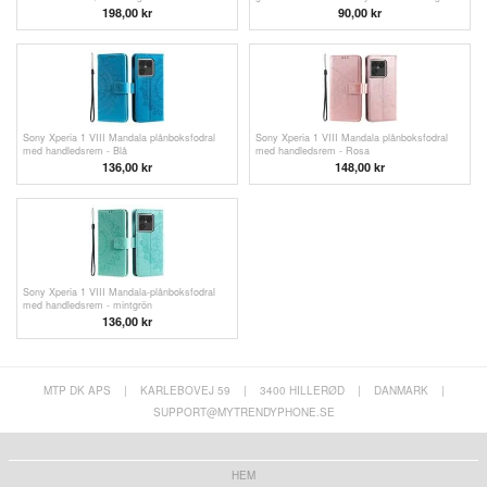
198,00
kr
90,00
kr
Sony Xperia 1 VIII Mandala plånboksfodral
Sony Xperia 1 VIII Mandala plånboksfodral
med handledsrem - Blå
med handledsrem - Rosa
136,00 kr
148,00
kr
Sony Xperia 1 VIII Mandala-plånboksfodral
med handledsrem - mintgrön
136,00 kr
MTP DK APS
|
KARLEBOVEJ 59
|
3400 HILLERØD
|
DANMARK
|
SUPPORT@MYTRENDYPHONE.SE
HEM