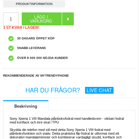
PRODUKTINFORMATION
3 ST KVAR I LAGER!
30 DAGARS ÖPPET KÖP
SNABB LEVERANS
ÖVER 8 000 000 NÖJDA KUNDER
REKOMMENDERADE AV MYTRENDYPHONE
HAR DU FRÅGOR?
LIVE CHAT
Beskrivning
Sony Xperia 1 VIII Mandala plånboksfodral med handledsrem - vikbart fodral
med kortfack och inre skal i TPU
Skydda din telefon med stil med detta Sony Xperia 1 VIII-fodral med
plånboksfunktion och stativ. Detta praktiska flip-fodral är utformat med ett
dekorativt mandalamönster och kombinerar vardagligt skydd, kortfack och