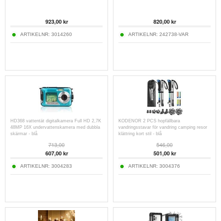
923,00
kr
820,00
kr
ARTIKELNR:
3014260
ARTIKELNR:
242738-VAR
HD368 vattentät digitalkamera Full HD 2,7K
KODENOR 2 PCS hopfällbara
48MP 16X undervattenskamera med dubbla
vandringsstavar för vandring camping resor
skärmar - blå
klättring kort stil - blå
713,00
546,00
607,00
kr
501,00
kr
ARTIKELNR:
3004283
ARTIKELNR:
3004376