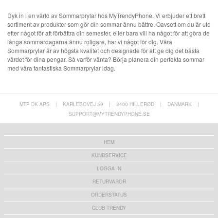
Dyk in i en värld av Sommarprylar hos MyTrendyPhone. Vi erbjuder ett brett
sortiment av produkter som gör din sommar ännu bättre. Oavsett om du är ute
efter något för att förbättra din semester, eller bara vill ha något för att göra de
långa sommardagarna ännu roligare, har vi något för dig. Våra
Sommarprylar är av högsta kvalitet och designade för att ge dig det bästa
värdet för dina pengar. Så varför vänta? Börja planera din perfekta sommar
med våra fantastiska Sommarprylar idag.
MTP DK APS
|
KARLEBOVEJ 59
|
3400 HILLERØD
|
DANMARK
|
SUPPORT@MYTRENDYPHONE.SE
HEM
KUNDSERVICE
LOGGA IN
RETURVAROR
ORDERSTATUS
CLUB TRENDY