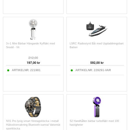
3-i-1 Mini Bärbar Hängande Kylfläkt med
LSRC Radiostyrd Båt med Uppladdningsbart
Snodd - Vit
Batteri
212,00
197,00
kr
592,00
kr
ARTIKELNR:
221981
ARTIKELNR:
229291-VAR
NX1 Pro lyxig smart företagsklocka i metall
S2 Handhållen bärbar turbofläkt med 100
Hälsoövervakning Bluetooth-samtal Vattentät
hastigheter
sportklocka