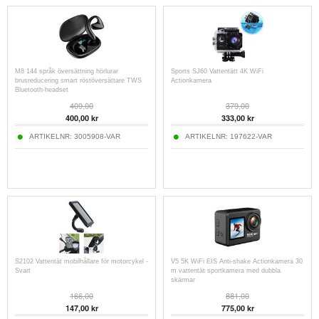
M8 144 språk översättning hörlurar
Sports SJ60 Vattentätt 4K WiFi
brusreducering smart röstöversättare TWS
Actionkamera
Bluetooth-headset
409,00
379,00
400,00
kr
333,00
kr
ARTIKELNR:
3005908-VAR
ARTIKELNR:
197622-VAR
S2102 Vattentät mobilhållare för motorcykel -
V5 5K WiFi EIS Anti-shake Actionkamera 30
Svart
m vattentät sportkamera med dubbla
skärmar
166,00
881,00
147,00
kr
775,00
kr