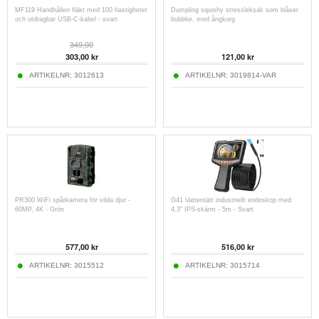
MF119 Handhållen fläkt med 100 hastigheter
Dumpling squishy stressleksak som blåser
och utdragbar USB-C-kabel - svart
bubblor, med ångkorg
349,00
303,00
kr
121,00
kr
ARTIKELNR:
3012613
ARTIKELNR:
3019814-VAR
PR300 WiFi spårkamera för vilda djur -
G41 Vattentätt industriellt endoskop med
60MP, 4K - Grön
4.3" IPS-skärm - 5m - Svart
577,00
kr
516,00
kr
ARTIKELNR:
3015512
ARTIKELNR:
3015714