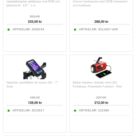
Uppladdningsbar glödlampa med RGB och
Unicorn barnkamera med 32GB minneskort
fjärrkontroll - E27 - 2 st.
och kortläsare
303,00
233,00
kr
288,00
kr
ARTIKELNR:
3008154
ARTIKELNR:
3012467-VAR
Vattentät cykelhållare för styren XXL - 7" -
Bärbar Handvev Solradio med LED-
Svart
Ficklampa, Powerbank Funktion - Röd
166,00
227,00
128,00
kr
212,00
kr
ARTIKELNR:
3015917
ARTIKELNR:
232388