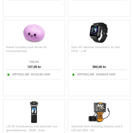
Kawaii Dumpling mjuk leksak för
Sport 4G Vattentät Smartwatch för barn
stressavlastning
DH11 - 1.44"
136,00
127,00
kr
394,00
kr
ARTIKELNR:
4018180-VAR
ARTIKELNR:
3006834-VAR
L18 4K Actionkamera med pekskärm och
Vattentätt 8mm Endoskop Kamera med 8
gyrostabilisering - 32GB - Svart
LED-ljus M50 - 5m