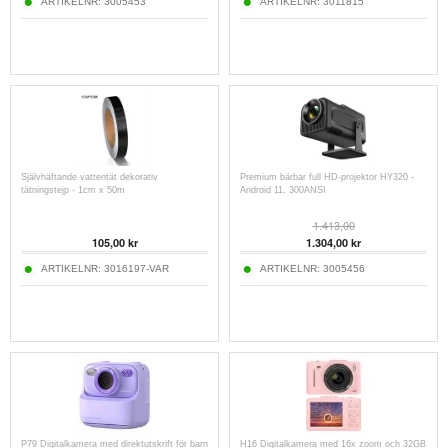
ARTIKELNR:
3005453
ARTIKELNR:
3011815
Självhäftande vattentät dekorativ
Premium bärbar full HD-projektor HY320 -
tätningstejp - 1cm x 50m
Android 11, 300ANSI
1.413,00
105,00
kr
1.304,00
kr
ARTIKELNR:
3016197-VAR
ARTIKELNR:
3005456
P79 Digitalkamera med direktutskrift för barn
H16 Digitalkamera med 16x zoom och 32GB