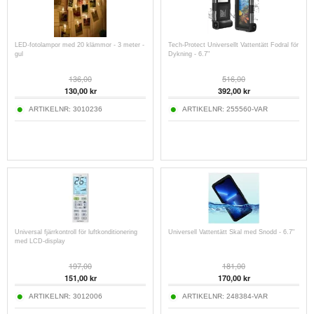
LED-fotolampor med 20 klämmor - 3 meter -
Tech-Protect Universellt Vattentätt Fodral för
gul
Dykning - 6.7"
136,00
516,00
130,00
kr
392,00
kr
ARTIKELNR:
3010236
ARTIKELNR:
255560-VAR
Universal fjärrkontroll för luftkonditionering
Universell Vattentätt Skal med Snodd - 6.7"
med LCD-display
197,00
181,00
151,00
kr
170,00
kr
ARTIKELNR:
3012006
ARTIKELNR:
248384-VAR