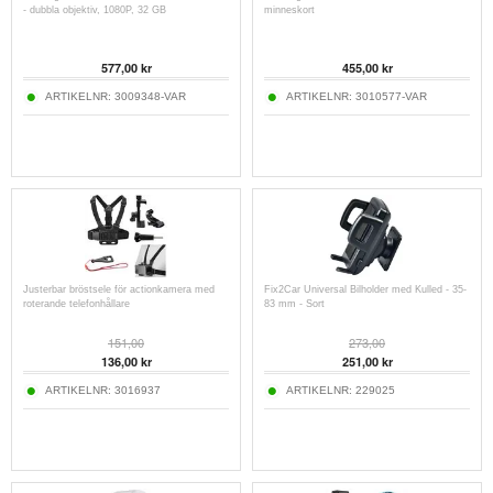
- dubbla objektiv, 1080P, 32 GB
minneskort
577,00
kr
455,00
kr
ARTIKELNR:
3009348-VAR
ARTIKELNR:
3010577-VAR
Justerbar bröstsele för actionkamera med
Fix2Car Universal Bilholder med Kulled - 35-
roterande telefonhållare
83 mm - Sort
151,00
273,00
136,00
kr
251,00
kr
ARTIKELNR:
3016937
ARTIKELNR:
229025