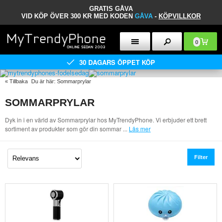
GRATIS GÅVA
VID KÖP ÖVER 300 KR MED KODEN
GÅVA
-
KÖPVILLKOR
0
30 DAGARS ÖPPET KÖP
«
Tillbaka
Du är här:
Sommarprylar
SOMMARPRYLAR
Dyk in i en värld av Sommarprylar hos MyTrendyPhone. Vi erbjuder ett brett
sortiment av produkter som gör din sommar
...
Läs mer
Filter