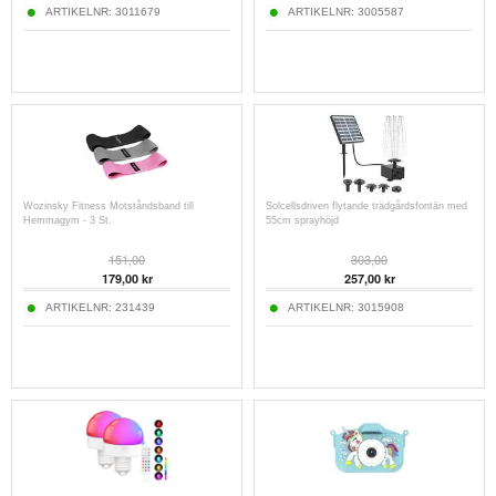
ARTIKELNR:
3011679
ARTIKELNR:
3005587
Wozinsky Fitness Motståndsband till
Solcellsdriven flytande trädgårdsfontän med
Hemmagym - 3 St.
55cm sprayhöjd
151,00
303,00
179,00
kr
257,00
kr
ARTIKELNR:
231439
ARTIKELNR:
3015908