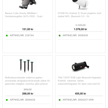
Baseus Cube Gravity Bilhållare i
HY300 Pro Android 11 Smart projektor med
Ventilationsgrillen SUYL-FK01 - Svart
dubbel WiFi, Bluetooth 5.0 - Vit
1.109,00
151,00
kr
1.078,00
kr
ARTIKELNR:
216744
ARTIKELNR:
3008430
Mullvadsavstötande soldrivna gopher-
T&G TG537 RGB Light Bluetooth-högtalare
avstötande ultraljudsavskräckande spikar för
Kraftfull, vattentät, bärbar
gräsmatta trädgård, utomhus gård jordsvin
subwooferhögtalare för dator med stöd för
jordekorre repeller - Cirkulär - 4 st.
FM och TF-kort
303,00
288,00
kr
455,00
kr
ARTIKELNR:
3006434
ARTIKELNR:
3004247-VAR