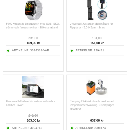
F700 Vattentät Smartwatch med SOS, EKG,
Universell Justerbar Mobilhållare för
sömn- och fitnessmonitor - Silikonarmband
Flygresor - 5.5-9.5cm - Svart
531,00
181,00
409,00
kr
151,00
kr
ARTIKELNR:
3014361-VAR
ARTIKELNR:
229481
Universal bilhållare för instrumentbräda -
Camping Elektrisk dusch med smart
kolfiber - svart
temperaturövervakning, 3 spraylägen -
7800mAh
212,00
203,00
kr
637,00
kr
ARTIKELNR:
3004748
ARTIKELNR:
3008474