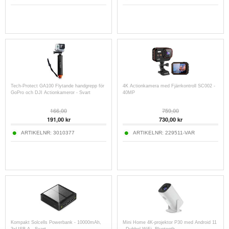
Tech-Protect GA100 Flytande handgrepp för
4K Actionkamera med Fjärrkontroll SC002 -
GoPro och DJI Actionkameror - Svart
40MP
166,00
759,00
191,00
kr
730,00
kr
ARTIKELNR:
3010377
ARTIKELNR:
229511-VAR
Kompakt Solcells Powerbank - 10000mAh,
Mini Home 4K-projektor P30 med Android 11