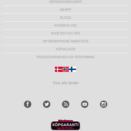
REPARATIONSGUIDER
OM MTP
BLOGG
KONTAKTA OSS
NYHETER OCH TIPS
MYTRENDYPHONE RABATTKOD
KÖPVILLKOR
PRODUCENTANSVAR OCH ÅTERVINNING
Visa alla länder