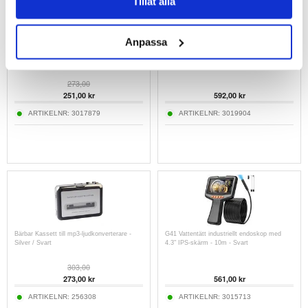
Tillåt alla
Anpassa
A1 Retro-digitalkamera, 50MP, 4K-video och
J36 Ultra Retro handhållen spelkonsol med
8x zoom - svart
RGB-joysticks – svart
273,00
251,00
kr
592,00
kr
ARTIKELNR:
3017879
ARTIKELNR:
3019904
Bärbar Kassett till mp3-ljudkonverterare -
G41 Vattentätt industriellt endoskop med
Silver / Svart
4.3" IPS-skärm - 10m - Svart
303,00
273,00
kr
561,00
kr
ARTIKELNR:
256308
ARTIKELNR:
3015713