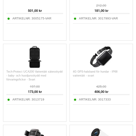
212,00
501,00
kr
181,00
kr
ARTIKELNR:
3005175-VAR
ARTIKELNR:
3017993-VAR
Tech-Protect UCA200 Vattentätt sätesskydd
4G GPS-halsband för hundar - IP68
- baby- och husdjursskydd med
vattentätt - svart
förvaringsfickor - Svart
197,00
425,00
173,00
kr
406,00
kr
ARTIKELNR:
3013719
ARTIKELNR:
3017333