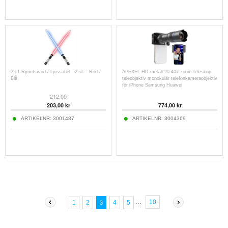
2-i-1 Rymdsvärd / Ljussabel - 2 st. - Röd /
APEXEL HD metall 20-40x zoom teleskop
Blå
teleobjektiv monokulär telefonkameraobjektiv
för iPhone Samsung Huawei
212,00
203,00
kr
774,00
kr
ARTIKELNR:
3001487
ARTIKELNR:
3004369
...
10
1
2
4
5
3