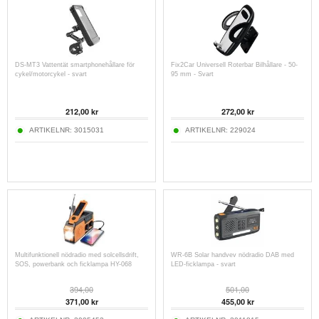
DS-MT3 Vattentät smartphonehållare för
Fix2Car Universell Roterbar Bilhållare - 50-
cykel/motorcykel - svart
95 mm - Svart
212,00
kr
272,00
kr
ARTIKELNR:
3015031
ARTIKELNR:
229024
Multifunktionell nödradio med solcellsdrift,
WR-6B Solar handvev nödradio DAB med
SOS, powerbank och ficklampa HY-068
LED-ficklampa - svart
394,00
501,00
371,00
kr
455,00
kr