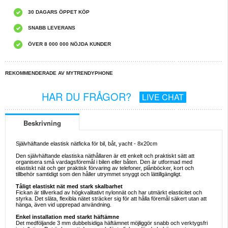
30 DAGARS ÖPPET KÖP
SNABB LEVERANS
ÖVER 8 000 000 NÖJDA KUNDER
REKOMMENDERADE AV MYTRENDYPHONE
HAR DU FRÅGOR?
LIVE CHAT
Beskrivning
Självhäftande elastisk nätficka för bil, båt, yacht - 8x20cm
Den självhäftande elastiska näthållaren är ett enkelt och praktiskt sätt att
organisera små vardagsföremål i bilen eller båten. Den är utformad med
elastiskt nät och ger praktisk förvaring av telefoner, plånböcker, kort och
tillbehör samtidigt som den håller utrymmet snyggt och lättillgängligt.
Tåligt elastiskt nät med stark skalbarhet
Fickan är tillverkad av högkvalitativt nylonnät och har utmärkt elasticitet och
styrka. Det släta, flexibla nätet sträcker sig för att hålla föremål säkert utan att
hänga, även vid upprepad användning.
Enkel installation med starkt häftämne
Det medföljande 3 mm dubbelsidiga häftämnet möjliggör snabb och verktygsfri