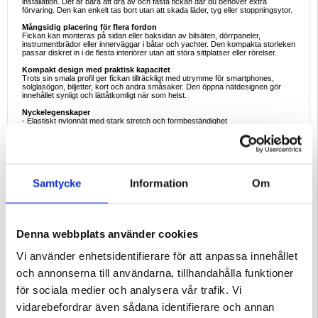
installation. Det är bara att dra av och fästa fickan där du behöver extra
förvaring. Den kan enkelt tas bort utan att skada läder, tyg eller stoppningsytor.
Mångsidig placering för flera fordon
Fickan kan monteras på sidan eller baksidan av bilsäten, dörrpaneler,
instrumentbrädor eller innerväggar i båtar och yachter. Den kompakta storleken
passar diskret in i de flesta interiörer utan att störa sittplatser eller rörelser.
Kompakt design med praktisk kapacitet
Trots sin smala profil ger fickan tillräckligt med utrymme för smartphones,
solglasögon, biljetter, kort och andra småsaker. Den öppna nätdesignen gör
innehållet synligt och lättåtkomligt när som helst.
Nyckelegenskaper
- Elastiskt nylonnät med stark stretch och formbeständighet
- Håller ordning på interiören i bilen, båten eller yachten
- Lämplig för telefoner, plånböcker, kort, solglasögon och små föremål
- Starkt 3 mm dubbelsidigt häftämne för enkel installation
- Avtagbar utan att skada klädsel eller läder
- Nätdesign förhindrar röran och förbättrar tillgängligheten
- Kan monteras på sätesryggar, sidor eller innerpaneler
Samtycke
Information
Om
Specifikationer
- Material: Nylonnät + plastram
- Storlek: 8 × 20 cm
- Installationsmetod: Dubbelsidig självhäftande tejp
- Användningsområde: Bil-, båt-, yachtinteriörer
Denna webbplats använder cookies
Ideala exempel på användning
- Förvaring av telefon eller plånbok under körning
Vi använder enhetsidentifierare för att anpassa innehållet
- Organisera små föremål bakom bilsätena
- Förvara solglasögon eller biljetter inom räckhåll
och annonserna till användarna, tillhandahålla funktioner
- Lägga till förvaring inuti båtar eller yachter
- Minska mängden lösa föremål och röran i interiören
för sociala medier och analysera vår trafik. Vi
Varför den här produkten är perfekt att köpa
vidarebefordrar även sådana identifierare och annan
Den här förvaringsfickan är ett enkelt, prisvärt och utrymmesbesparande sätt
att organisera interiören i fordonet eller båten. Med slitstarkt elastiskt nät, starkt