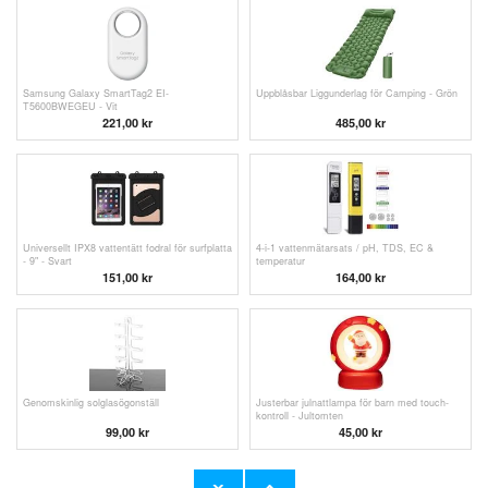
Samsung Galaxy SmartTag2 EI-
Uppblåsbar Liggunderlag för Camping - Grön
T5600BWEGEU - Vit
221,00
kr
485,00 kr
Universellt IPX8 vattentätt fodral för surfplatta
4-i-1 vattenmätarsats / pH, TDS, EC &
- 9" - Svart
temperatur
151,00 kr
164,00
kr
Genomskinlig solglasögonställ
Justerbar julnattlampa för barn med touch-
kontroll - Jultomten
99,00
kr
45,00
kr