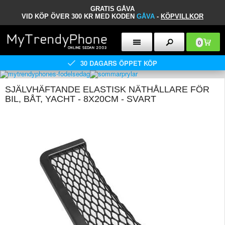
GRATIS GÅVA
VID KÖP ÖVER 300 KR MED KODEN
GÅVA
-
KÖPVILLKOR
0
30 DAGARS ÖPPET KÖP
SJÄLVHÄFTANDE ELASTISK NÄTHÅLLARE FÖR
BIL, BÅT, YACHT - 8X20CM - SVART