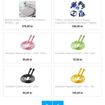
Kylande sittdyna i TPE-gel för sommaren -
7-delars träningsset för hemmabruk -
49x49cm - grå
magtränare, armhävningsstänger, hopprep,
handgreppstränare och brösttränare
379,00
kr
546,00 kr
Justerbart hopprep för barn - 2.8m - Rosa
Justerbart hopprep för barn - 2.8m - grön
90,00
kr
75,00
kr
Justerbart hopprep för barn - 2.8m
Justerbart hopprep för barn - 2.8m - Gul
95,00
kr
105,00 kr