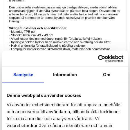
arbetsrum.
Den universella storleken passar många vanliga stiltyper, medan den halkfria
undersidan hjälper till att hålla dynan säkert på plats hela dagen. Oavsett om du
arbetar hemifrån, tillbringar timmar vid datorn eller helt enkelt vill ha en svalare
sittplats på sommaren är denna kylande stolsdyna en praktisk och bekväm
lösning.
Viktiga funktioner och specifikationer
- Material: TPE-gel
- Storlek: 40x40cm; 49 x 49 cm
- Andningsbar design med öppet rutnät för förbättrad luftcirkulation
- Kylningseffekten hjälper till att minska värme och svettning när du sitter
- Halkfri undersida för stabil placering på olika stolsytor
- Lämplig för kontorsstolar, skrivbordsstolar, matstolar och hemmastolar
- Flexibel och hållbar konstruktion för daglig användning
- Perfekt för sommarkomfort hemma eller på arbetsplatsen
Perfekta användningsexempel
- Använd den på en kontorsstol under långa arbetsdagar för att hålla dig sval
och bekväm
- Placera den på en skrivbordsstol hemma för att studera, spela eller arbeta på
Samtycke
Information
Om
en bärbar dator
- Lägg den på en matstol eller köksstol för bättre komfort i varmt väder
- Använd den i hemmakontoret för att förbättra den dagliga sittkomforten utan
att byta stol
- Ha den på en datastol under sommaren för att minska värmeuppbyggnaden
Denna webbplats använder cookies
Varför denna produkt är perfekt att köpa
Denna kylande sittdyna är perfekt för alla som letar efter ett enkelt sätt att göra
Vi använder enhetsidentifierare för att anpassa innehållet
vardagssittandet bekvämare i varma förhållanden. Den kombinerar
andningsbart TPE-gelmaterial, en praktisk halksäker design och en universell
och annonserna till användarna, tillhandahålla funktioner
fyrkantig form som passar bra till många stolar. Den kräver ingen komplicerad
installation och kan omedelbart förbättra komforten oavsett om du arbetar,
för sociala medier och analysera vår trafik. Vi
läser, studerar eller kopplar av.
vidarebefordrar även sådana identifierare och annan
Det är också ett smart val för personer som sitter många timmar och vill ha en
mer uppfriskande sittyta utan att byta ut sina möbler. Den är lätt, användbar och