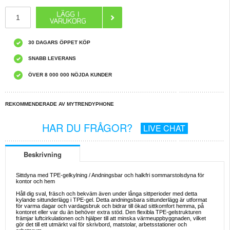
30 DAGARS ÖPPET KÖP
SNABB LEVERANS
ÖVER 8 000 000 NÖJDA KUNDER
REKOMMENDERADE AV MYTRENDYPHONE
HAR DU FRÅGOR?
LIVE CHAT
Beskrivning
Sittdyna med TPE-gelkylning / Andningsbar och halkfri sommarstolsdyna för
kontor och hem
Håll dig sval, fräsch och bekväm även under långa sittperioder med detta
kylande sittunderlägg i TPE-gel. Detta andningsbara sittunderlägg är utformat
för varma dagar och vardagsbruk och bidrar till ökad sittkomfort hemma, på
kontoret eller var du än behöver extra stöd. Den flexibla TPE-gelstrukturen
främjar luftcirkulationen och hjälper till att minska värmeuppbyggnaden, vilket
gör det till ett utmärkt val för skrivbord, matstolar, arbetsstationer och