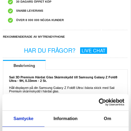
30 DAGARS ÖPPET KÖP
SNABB LEVERANS
ÖVER 8 000 000 NÖJDA KUNDER
REKOMMENDERADE AV MYTRENDYPHONE
HAR DU FRÅGOR?
LIVE CHAT
Beskrivning
Saii 3D Premium Härdat Glas Skärmskydd till Samsung Galaxy Z Fold8
Ultra - 9H, 0.33mm - 2 St.
Håll displayen på din Samsung Galaxy Z Fold8 Ultra i bästa skick med Saii
Premium skärmskydd i härdat glas.
Det splittersäkra 9H-klassade glaset ger ett tufft dagligt skydd mot hack och
repor medan bildkvaliteten hålls opåverkad. Trots den tåliga designen är glaset
bara 0,33 mm tjockt och kommer därför inte att påverka touchskärmens
respons och bevarar full funktionalitet på din Samsung Galaxy Z Fold8 Ultra.
Förpackningen innehåller två stycken Saii Premium skärmskydd i härdat glas
Samtycke
Information
Om
till Samsung Galaxy Z Fold8 Ultra.
Egenskaper:
- Skärmskydd i härdat glas till Samsung Galaxy Z Fold8 Ultra, från Saii