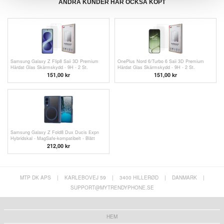
ANDRA KUNDER HAR OCKSÅ KÖPT
Samsung Galaxy Z Flip8 Saii 3D Premium
OnePlus Nord 6/Turbo 6 Saii 3D Premium
Härdat Glas Skärmskydd - 9H - 2 St.
Härdat Glas Skärmskydd - 9H - 2 St.
151,00 kr
151,00 kr
Samsung Galaxy Z Fold8 Dux Ducis Expn
Hybridskal - MagSafe-kompatibelt - Blått
212,00 kr
MTP DK APS
|
KARLEBOVEJ 59
|
3400 HILLERØD
|
DANMARK
|
SUPPORT@MYTRENDYPHONE.SE
HEM