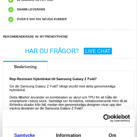
SNABB LEVERANS
ÖVER 8 000 000 NÖJDA KUNDER
REKOMMENDERADE AV MYTRENDYPHONE
HAR DU FRÅGOR?
LIVE CHAT
Beskrivning
Rep-Resistant Hybridskal till Samsung Galaxy Z Fold7
Ge din Samsung Galaxy Z Fold7 viktigt skydd med detta genomskinliga
hybridskal.
Detta tillbehör använder en kombination av akryl och TPU för att hålla din
smartphone i bästa skick. Samtidigt ser förstärkta, stötabsorberande hörn till att
förhindra skador från fall, medan den genomskinliga designen visar upp den
vackra designen av din Samsung Galaxy Z Fold7.
Egenskaper:
- Högkvalitativt hybridskal för Samsung Galaxy Z Fold7
- Konstruktion med dubbla material säkerställer exceptionellt försvar
- Din mobil hålls fick-vänlig, ger minimal klumpighet
- Perfekt justerade utskärningar ger enkel tillgång till portar
- Taktila skydd håller knapparna skyddade mot smuts
Samtycke
Information
Om