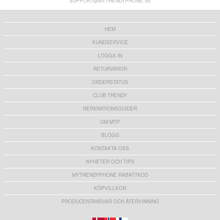
SUPPORT@MYTRENDYPHONE.SE
8,00
kr
8,00
kr
HEM
KUNDSERVICE
LOGGA IN
RETURVAROR
ORDERSTATUS
CLUB TRENDY
REPARATIONSGUIDER
OM MTP
BLOGG
KONTAKTA OSS
NYHETER OCH TIPS
MYTRENDYPHONE RABATTKOD
KÖPVILLKOR
PRODUCENTANSVAR OCH ÅTERVINNING