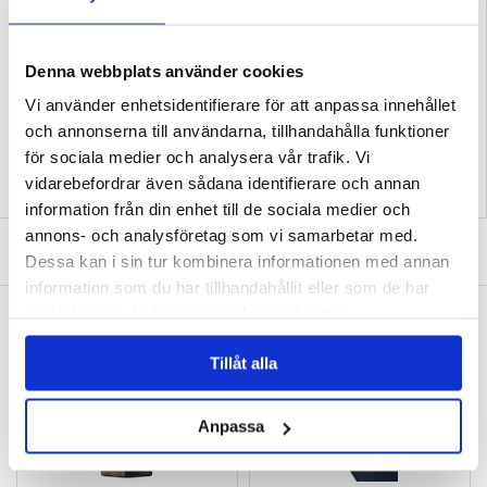
- Material: TPU, akryl
Kompatibilitet:
Samsung Galaxy Z Fold7
Förpackning:
Bulk
Denna webbplats använder cookies
EAN: 5714122538055
Vi använder enhetsidentifierare för att anpassa innehållet
Relaterade kategorier:
Mobiltillbehör
,
Samsung Skal & Tillbehör
,
Samsung
Galaxy Z Fold7 Skal & Tillbehör
och annonserna till användarna, tillhandahålla funktioner
för sociala medier och analysera vår trafik. Vi
vidarebefordrar även sådana identifierare och annan
information från din enhet till de sociala medier och
annons- och analysföretag som vi samarbetar med.
SKRIV EN RECENSION
Dessa kan i sin tur kombinera informationen med annan
information som du har tillhandahållit eller som de har
samlat in när du har använt deras tjänster.
ANDRA KUNDER HAR OCKSÅ KÖPT
Samsung Galaxy Z Fold7 Northjo
Samsung Galaxy Z Fold7 Ringke Easy Slide
kameralinsskyddssats - Silver
skärmskydd i härdat glas - 2 st.
Tillåt alla
29,00
kr
197,00 kr
Anpassa