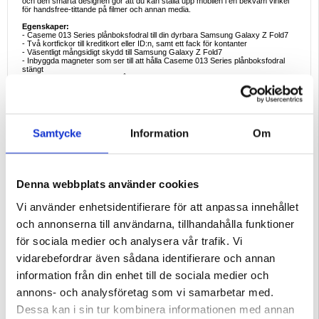
och den smarta designen gör att du kan ställa upp mobilen i en bekväm vinkel
för handsfree-tittande på filmer och annan media.
Egenskaper:
- Caseme 013 Series plånboksfodral till din dyrbara Samsung Galaxy Z Fold7
- Två kortfickor till kreditkort eller ID:n, samt ett fack för kontanter
- Väsentligt mångsidigt skydd till Samsung Galaxy Z Fold7
- Inbyggda magneter som ser till att hålla Caseme 013 Series plånboksfodral
stängt
- Precisa utskärningar som håller portar och knappar funktionella
- Smart design som möjliggör handsfree-stativ
Kompatibilitet:
Samsung Galaxy Z Fold7
Förpackning:
Bulk
Samtycke
Information
Om
EAN: 5714122551481
Denna webbplats använder cookies
Vi använder enhetsidentifierare för att anpassa innehållet
och annonserna till användarna, tillhandahålla funktioner
för sociala medier och analysera vår trafik. Vi
vidarebefordrar även sådana identifierare och annan
information från din enhet till de sociala medier och
annons- och analysföretag som vi samarbetar med.
Dessa kan i sin tur kombinera informationen med annan