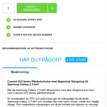
30 DAGARS ÖPPET KÖP
SNABB LEVERANS
ÖVER 8 000 000 NÖJDA KUNDER
REKOMMENDERADE AV MYTRENDYPHONE
HAR DU FRÅGOR?
LIVE CHAT
Beskrivning
Caseme 013 Series Plånboksfodral med Magnetisk Stängning till
Samsung Galaxy Z Fold7
Bär din Samsung Galaxy Z Fold7 tillsammans med dina viktigaste kort tack
vare Caseme 013 Series plånboksfodral!
En kombination av TPU och polyuretan ger ett mångsidigt skydd till din
Samsung Galaxy Z Fold7 och skyddar den mot repor, smuts, stötar och dagligt
slitage. Den magnetiska stängningen ser till att fodralet inte öppnas av misstag