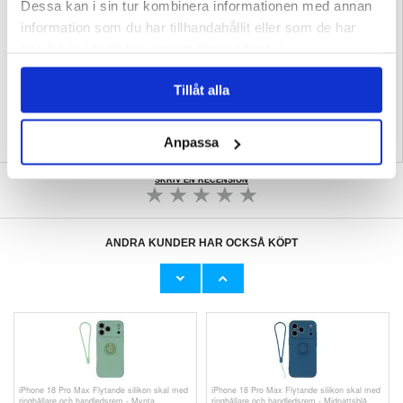
Dessa kan i sin tur kombinera informationen med annan
användningen av kompatibla laddare, hållare och andra tillbehör.
information som du har tillhandahållit eller som de har
Förpackning:
Euroblister
samlat in när du har använt deras tjänster.
EAN: 6980053731011
Relaterade kategorier:
Mobiltillbehör
,
Samsung Skal & Tillbehör
,
Samsung
Galaxy Z Fold8 Skal & Tillbehör
Tillåt alla
Anpassa
SKRIV EN RECENSION
ANDRA KUNDER HAR OCKSÅ KÖPT
E02 Smarta AI-glasögon med kamera,
iPhone 18 Pro Max Flytande silikon skal med
översättning - 137mm - svart och antiblå lins
ringhållare och handledsrem
698,00 kr
151,00 kr
iPhone 18 Pro Max Flytande silikon skal med
iPhone 18 Pro Max Flytande silikon skal med
ringhållare och handledsrem - Mynta
ringhållare och handledsrem - Midnattsblå