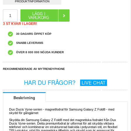
PRODUKTINFORMATION
3 ST KVAR I LAGER!
30 DAGARS ÖPPET KÖP
SNABB LEVERANS
ÖVER 8 000 000 NÖJDA KUNDER
REKOMMENDERADE AV MYTRENDYPHONE
HAR DU FRÅGOR?
LIVE CHAT
Beskrivning
Dux Ducis Vyne-serien - magnetfodral för Samsung Galaxy Z Fold8 - med
skydd för gångjärnet
Skydda din Samsung Galaxy Z Fold8 med det magnetiska fodralet från Dux
Ducis Vyne-serien. Detta premiumfodral är utformat för att skydda vikbara
telefoner och kombinerar en strukturerad baksida i polyuretan-stil, en flexibel
TPU-struktur, stöd för magnetiska tillbehör och skydd som är anpassat för