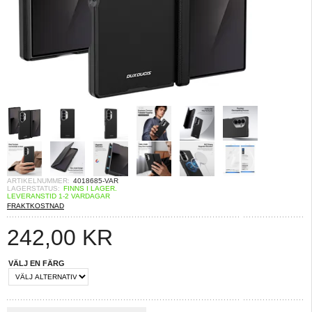
ARTIKELNUMMER:
4018685-VAR
LAGERSTATUS:
FINNS I LAGER.
LEVERANSTID 1-2 VARDAGAR
FRAKTKOSTNAD
242,00
KR
VÄLJ EN FÄRG