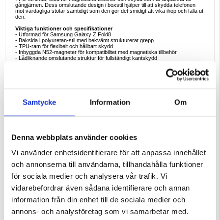
gångjärnen. Dess omslutande design i boxstil hjälper till att skydda telefonen
mot vardagliga stötar samtidigt som den gör det smidigt att vika ihop och fälla ut
den.
Viktiga funktioner och specifikationer
- Utformad för Samsung Galaxy Z Fold8
- Baksida i polyuretan-stil med bekvämt strukturerat grepp
- TPU-ram för flexibelt och hållbart skydd
- Inbyggda N52-magneter för kompatibilitet med magnetiska tillbehör
- Lådliknande omslutande struktur för fullständigt kantskydd
- Skyddsdesign för gångjärnet som underlättar smidig vikning
- Förstärkta hörn och kanter hjälper till att absorbera vardagliga stötar
- Fingeravtrycksavvisande yta för ett renare utseende
- Galvaniserad kameraram och sidoknappar
- Spegelblank yta som är motståndskraftig mot blekning
- Responsiva knappar
- Lämplig för affärsresor, pendling och vardagsbruk
Samtycke
Information
Om
Perfekta användningsexempel
- Skydda din hopfällbara telefon under den dagliga pendlingen
- Använd med kompatibla magnetiska tillbehör
- Skydda gångjärnsområdet bättre vid daglig hantering
- Behåll ett professionellt utseende för arbete och affärsändamål
Denna webbplats använder cookies
- Minska risker för repor och stötar när du lägger den på skrivbordet eller är på
resande fot
Vi använder enhetsidentifierare för att anpassa innehållet
Varför den här produkten är perfekt att köpa
och annonserna till användarna, tillhandahålla funktioner
DUX DUCIS Vyne Series-fodralet är perfekt för användare som vill ha ett
snyggt, vikbart skydd för sin telefon med praktisk magnetisk funktionalitet. PU-
för sociala medier och analysera vår trafik. Vi
strukturen ger bättre grepp och elegans, medan TPU-strukturen, de förstärkta
kanterna och den gångjärnsvänliga designen hjälper till att skydda Samsung
vidarebefordrar även sådana identifierare och annan
Galaxy Z Fold8 under daglig användning.
information från din enhet till de sociala medier och
Intressanta fakta om fodral till vikbara telefoner
Fodral till vikbara telefoner kräver en mer precis design än vanliga fodral,
annons- och analysföretag som vi samarbetar med.
eftersom de måste skydda enheten utan att hindra gångjärnets rörelse.
Magnetiska fodral blir också allt populärare eftersom de underlättar