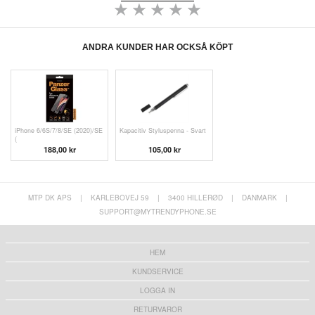
ANDRA KUNDER HAR OCKSÅ KÖPT
iPhone 6/6S/7/8/SE (2020)/SE
Kapacitiv Styluspenna - Svart
(
188,00 kr
105,00 kr
MTP DK APS
|
KARLEBOVEJ 59
|
3400 HILLERØD
|
DANMARK
|
SUPPORT@MYTRENDYPHONE.SE
HEM
KUNDSERVICE
LOGGA IN
RETURVAROR