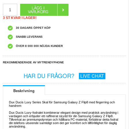
3 ST KVAR I LAGER!
30 DAGARS ÖPPET KÖP
SNABB LEVERANS
ÖVER 8 000 000 NÖJDA KUNDER
REKOMMENDERADE AV MYTRENDYPHONE
HAR DU FRÅGOR?
LIVE CHAT
Beskrivning
Dux Ducis Luvy Series Skal för Samsung Galaxy Z Flip8 med fingerring och
handrem
Dux Ducis Luvy-fodralet kombinerar elegant design med praktisk användning i
vardagen och erbjuder ett raffinerat skydd för din Samsung Galaxy Z Flip8.
Tillverkat av premiumpolyretan och hållbara PC-material, förbättrar detta fodral
din telefons utseende samtidigt som det ger komfort och tillförlitlighet för daglig
användning.