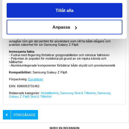
Ideala exempel på användning
Tillåt alla
- Säker användning av telefonen med en hand under dagliga aktiviteter
- Handsfree-visning av videor eller videosamtal
- Säkert bärande under pendling eller resa
- Snyggt vardagsskydd på jobbet eller i skolan
- Minskar risken för oavsiktliga fall vid mobil användning
Anpassa
Varför den här produkten är perfekt att köpa
Det här fodralet erbjuder en perfekt balans mellan stil, funktionalitet och
vardagsskydd. Kombinationen av premiummaterial, stöd för fingerring och
avtagbar rem gör det perfekt för användare som vill ha både elegans och
praktisk säkerhet för sin Samsung Galaxy Z Flip8.
Intressanta fakta
- Fodral med fingerring förbättrar greppstabiliteten och minskar fallrisken
- Polyretan är populärt för mobilskal på grund av sin mjuka känsla och
hållbarhet
- Aluminiumlegerade komponenter förbättrar både skydd och premiumestetik
Kompatibilitet:
Samsung Galaxy Z Flip8
Förpackning:
Euroblister
EAN: 6980053731462
Relaterade kategorier:
Mobiltillbehör
,
Samsung Skal & Tillbehör
,
Samsung
Galaxy Z Flip8 Skal & Tillbehör
SKRIV EN RECENSION