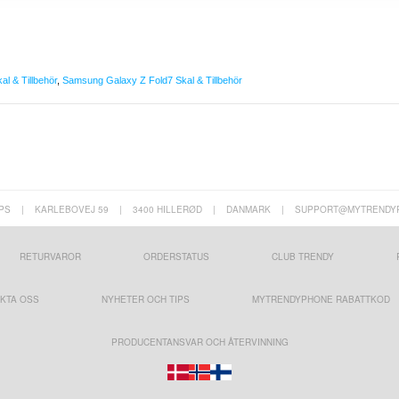
l & Tillbehör
,
Samsung Galaxy Z Fold7 Skal & Tillbehör
PS
|
KARLEBOVEJ 59
|
3400 HILLERØD
|
DANMARK
|
SUPPORT@MYTRENDY
RETURVAROR
ORDERSTATUS
CLUB TRENDY
KTA OSS
NYHETER OCH TIPS
MYTRENDYPHONE RABATTKOD
PRODUCENTANSVAR OCH ÅTERVINNING