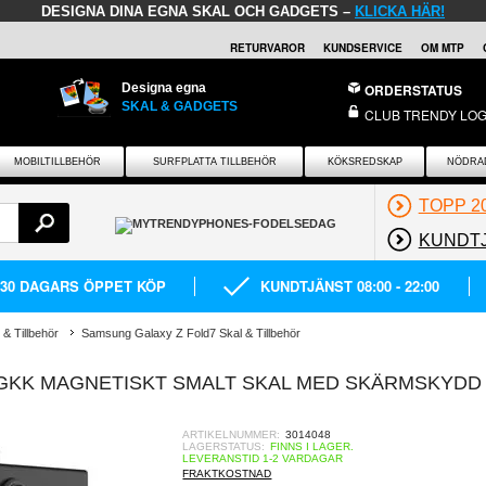
DESIGNA DINA EGNA SKAL OCH GADGETS –
KLICKA HÄR!
RETURVAROR
KUNDSERVICE
OM MTP
Designa egna
ORDERSTATUS
SKAL & GADGETS
CLUB TRENDY LOG
MOBILTILLBEHÖR
SURFPLATTA TILLBEHÖR
KÖKSREDSKAP
NÖDRA
TOPP 2
KUNDT
30 DAGARS ÖPPET KÖP
KUNDTJÄNST 08:00 - 22:00
& Tillbehör
Samsung Galaxy Z Fold7 Skal & Tillbehör
GKK MAGNETISKT SMALT SKAL MED SKÄRMSKYDD 
ARTIKELNUMMER:
3014048
LAGERSTATUS:
FINNS I LAGER.
LEVERANSTID 1-2 VARDAGAR
FRAKTKOSTNAD