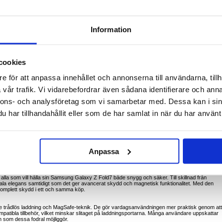
rdat glas för Samsung Galaxy Z Fold7 - MagSafe-kompatibel
Information
 Samsung Galaxy Z Fold7. Med sin eleganta profil, slitstarka material och integrerade
 mellan stil och säkerhet. Den inbyggda magnetiska ringen säkerställer sömlös användning me
iga laddningen mer effektiv.
rar stabil inriktning med trådlösa laddare och MagSafe-tillbehör.
cookies
känslan av din telefon samtidigt som den erbjuder ett pålitligt dagligt skydd.
aterial ger reptålighet, hållbarhet och en elegant finish.
e för att anpassa innehållet och annonserna till användarna, tillh
asfilm skyddar den externa skärmen från repor och mindre stötar.
ingar för kameror, knappar och portar, vilket säkerställer full funktionalitet utan att ta bort
vår trafik. Vi vidarebefordrar även sådana identifierare och anna
nnons- och analysföretag som vi samarbetar med. Dessa kan i sin
har tillhandahållit eller som de har samlat in när du har använt 
 på framsidan
immat, elegant fodral kompletterar din enhet.
Anpassa
g med MagSafe-tillbehör behövs.
sfrid.
 alla som vill hålla sin Samsung Galaxy Z Fold7 både snygg och säker. Till skillnad från
la elegans samtidigt som det ger avancerat skydd och magnetisk funktionalitet. Med den
 komplett skydd i ett och samma köp.
are trådlös laddning och MagSafe-teknik. De gör vardagsanvändningen mer praktisk genom att
mpatibla tillbehör, vilket minskar slitaget på laddningsportarna. Många användare uppskattar
 som dessa fodral möjliggör.