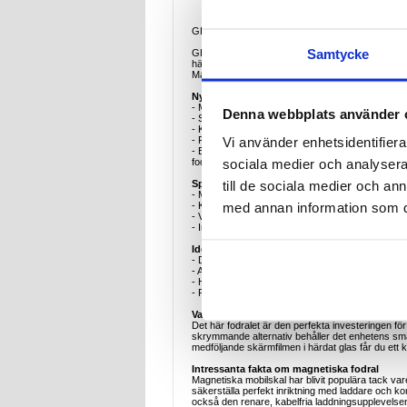
GKK Magnetiskt smalt skal med skärmskydd i hä
Samtycke
GKK Magnetic Slim Case är designat exklusivt för
härdade glas ger detta fodral en perfekt balans
MagSafe-laddare och tillbehör, vilket gör den dagl
Nyckelfunktioner
- MagSafe-kompatibel: Inbyggd magnetring garante
Denna webbplats använder 
- Smal och lätt design: Behåller den ursprungliga 
- Konstruktion av hård PC + härdat glas: Premiumm
Vi använder enhetsidentifierar
- Främre skärmskydd ingår: Högupplöst härdat gl
- Exakta utskärningar: Konstruerad med exakta öppn
sociala medier och analysera 
fodralet.
till de sociala medier och a
Specifikationer
- Material: Hård PC + härdat glas
med annan information som du 
- Kompatibilitet: Samsung Galaxy Z Fold7
- Vikt: Lättvikt, design med tunn profil
- Inkluderade tillbehör: Skärmfilm av härdat glas
Ideala användningsscenarier
- Daglig pendling där stötar och repor är vanliga.
- Affärsmöten eller avslappnade miljöer där ett sl
- Hem- eller kontorsmiljöer där frekvent laddnin
- Resesituationer där extra skärmskydd ger sinne
Varför det här fodralet är ett perfekt köp
Det här fodralet är den perfekta investeringen för
skrymmande alternativ behåller det enhetens sma
medföljande skärmfilmen i härdat glas får du ett
Intressanta fakta om magnetiska fodral
Magnetiska mobilskal har blivit populära tack v
säkerställa perfekt inriktning med laddare och ko
också den renare, kabelfria laddningsupplevelsen