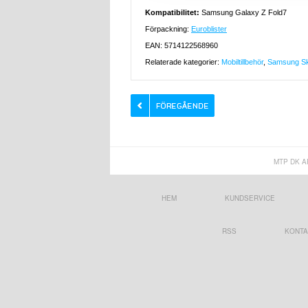
Kompatibilitet:
Samsung Galaxy Z Fold7
Förpackning:
Euroblister
EAN: 5714122568960
Relaterade kategorier:
Mobiltillbehör
,
Samsung Ska
MTP DK A
HEM
KUNDSERVICE
RSS
KONTA