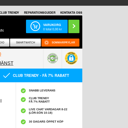
CLUB TRENDY
REPARATIONSGUIDER
KONTAKTA OSS
VARUKORG
0
total
0,00
kr
IN
DIO
SMARTWATCH
SOMMARPRYLAR
0
JÄNST
0858097089
CLUB TRENDY - FÅ 7% RABATT
SNABB LEVERANS
CLUB TRENDY
I
FÅ 7% RABATT
LIVE CHAT VARDAGAR 8-22
(LÖR-SÖN 10-18)
30 DAGARS ÖPPET KÖP