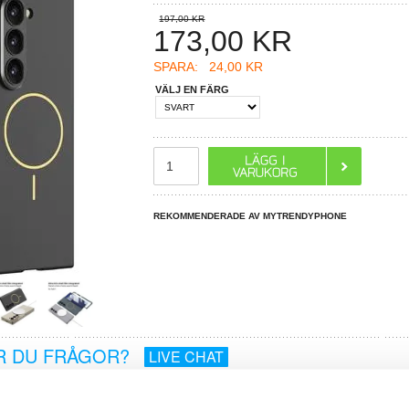
197,00 KR
173,00
KR
SPARA:
24,00 KR
VÄLJ EN FÄRG
REKOMMENDERADE AV MYTRENDYPHONE
R DU FRÅGOR?
LIVE CHAT