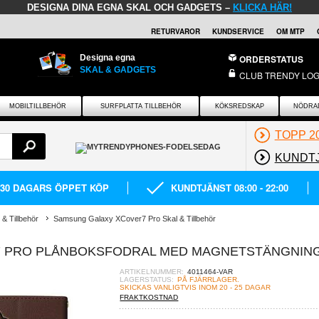
DESIGNA DINA EGNA SKAL OCH GADGETS –
KLICKA HÄR!
RETURVAROR
KUNDSERVICE
OM MTP
Designa egna
ORDERSTATUS
SKAL & GADGETS
CLUB TRENDY LOG
MOBILTILLBEHÖR
SURFPLATTA TILLBEHÖR
KÖKSREDSKAP
NÖDRA
TOPP 2
KUNDT
30 DAGARS ÖPPET KÖP
KUNDTJÄNST 08:00 - 22:00
& Tillbehör
Samsung Galaxy XCover7 Pro Skal & Tillbehör
 PRO PLÅNBOKSFODRAL MED MAGNETSTÄNGNIN
ARTIKELNUMMER:
4011464-VAR
LAGERSTATUS:
PÅ FJÄRRLAGER.
SKICKAS VANLIGTVIS INOM 20 - 25 DAGAR
FRAKTKOSTNAD