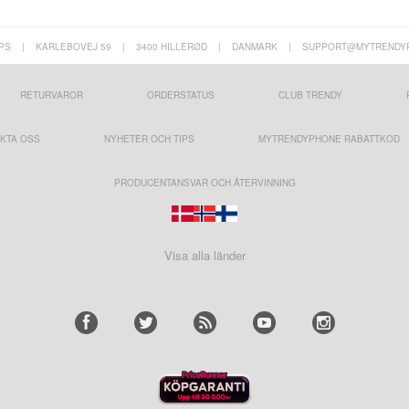
PS
|
KARLEBOVEJ 59
|
3400 HILLERØD
|
DANMARK
|
SUPPORT@MYTRENDY
RETURVAROR
ORDERSTATUS
CLUB TRENDY
KTA OSS
NYHETER OCH TIPS
MYTRENDYPHONE RABATTKOD
PRODUCENTANSVAR OCH ÅTERVINNING
Visa alla länder