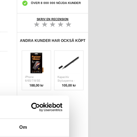
ÖVER 8 000 000 NÖJDA KUNDER
SKRIV EN RECENSION
ANDRA KUNDER HAR OCKSÅ KÖPT
iPhone
Kapacitiv
6/6S/7/8/SE
Styluspenna -
(2020)/SE (
Svart
188,00 kr
105,00 kr
Om