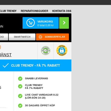
CLUB TRENDY
REPARATIONSGUIDER
KONTAKTA OSS
VARUKORG
0
total
0,00
kr
IN
DIO
SMARTWATCH
SOMMARPRYLAR
0
JÄNST
0858097089
CLUB TRENDY - FÅ 7% RABATT
SNABB LEVERANS
CLUB TRENDY
G
FÅ 7% RABATT
LIVE CHAT VARDAGAR 8-22
(LÖR-SÖN 10-18)
30 DAGARS ÖPPET KÖP