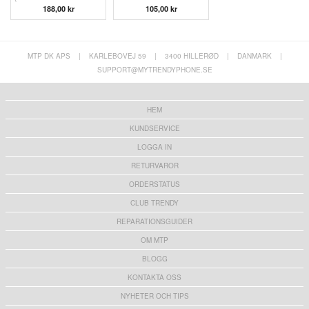
188,00 kr
105,00 kr
MTP DK APS
|
KARLEBOVEJ 59
|
3400 HILLERØD
|
DANMARK
|
SUPPORT@MYTRENDYPHONE.SE
HEM
KUNDSERVICE
LOGGA IN
RETURVAROR
ORDERSTATUS
CLUB TRENDY
REPARATIONSGUIDER
OM MTP
BLOGG
KONTAKTA OSS
NYHETER OCH TIPS