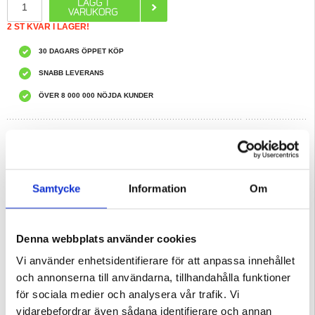
2 ST KVAR I LAGER!
30 DAGARS ÖPPET KÖP
SNABB LEVERANS
ÖVER 8 000 000 NÖJDA KUNDER
REKOMMENDERADE AV MYTRENDYPHONE
HAR DU FRÅGOR?
LIVE CHAT
Samtycke
Information
Om
Beskrivning
Plastskal med Skärmskydd i Härdat Glas till Samsung Galaxy Watch 7
Denna webbplats använder cookies
2-i-1-design och en idealisk lösning för att skydda din älskade Samsung Galaxy
Watch7 mot dagliga skador och slitage. Skalet har ett skärmskydd i härdat glas
Vi använder enhetsidentifierare för att anpassa innehållet
som hjälper till att hålla displayen repfri utan att påverka ljusstyrka, färger eller
touchfunktion. Ramen är gjord av plast och ger din Samsung Galaxy Watch7
och annonserna till användarna, tillhandahålla funktioner
ett snyggt utseende.
för sociala medier och analysera vår trafik. Vi
Egenskaper:
- Skyddande plastskal till Samsung Galaxy Watch7
vidarebefordrar även sådana identifierare och annan