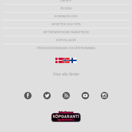
OM MTP
BLOGG
KONTAKTA OSS
NYHETER OCH TIPS
MYTRENDYPHONE RABATTKOD
KÖPVILLKOR
PRODUCENTANSVAR OCH ÅTERVINNING
Visa alla länder