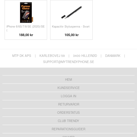
iPhone 6/6S/7/8/SE (2020)/SE
Kapacitiv Styluspenna - Svart
(
188,00 kr
105,00 kr
MTP DK APS
|
KARLEBOVEJ 59
|
3400 HILLERØD
|
DANMARK
|
SUPPORT@MYTRENDYPHONE.SE
HEM
KUNDSERVICE
LOGGA IN
RETURVAROR
ORDERSTATUS
CLUB TRENDY
REPARATIONSGUIDER