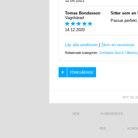
11.05.2021
Tomas Bondesson
Sitter som en
Vagnhärad
Passar perfekt.
14.12.2020
Läs alla omdömen
|
Skriv en recension
Relaterade kategorier:
Surfplatta Skal & Tillbehör
MTP DK A
HEM
KUNDSERVICE
RSS
KONTA