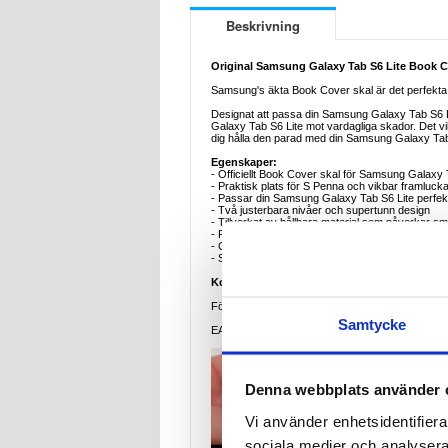
Beskrivning
Original Samsung Galaxy Tab S6 Lite Book 
Samsung's äkta Book Cover skal är det perfekta 
Designat att passa din Samsung Galaxy Tab S6 Lit
Galaxy Tab S6 Lite mot vardagliga skador. Det viks
dig hålla den parad med din Samsung Galaxy Tab 
Egenskaper:
- Officiellt Book Cover skal för Samsung Galaxy 
- Praktisk plats för S Penna och vikbar framluck
- Passar din Samsung Galaxy Tab S6 Lite perfek
- Två justerbara nivåer och supertunn design
- Tillverkat av hållbara material som påverkar smi
- Praktiskt för att skriva och andra aktiviteter
- Gör att din Samsung Galaxy Tab S6 Lite sticker
- S Pen ingår inte i paketet
Kompatibilitet:
Samsung Galaxy Tab S6 Lite
Förpackning:
Euroblister
Samtycke
EAN: 8806090422959
Denna webbplats använder 
Vi använder enhetsidentifierar
sociala medier och analysera 