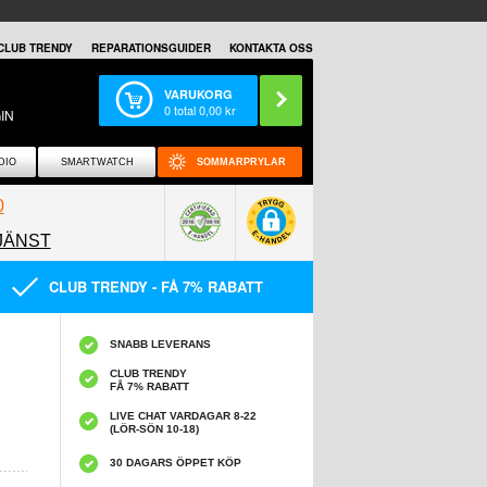
CLUB TRENDY
REPARATIONSGUIDER
KONTAKTA OSS
VARUKORG
0
total
0,00
kr
IN
DIO
SMARTWATCH
SOMMARPRYLAR
0
JÄNST
0858097089
CLUB TRENDY - FÅ 7% RABATT
SNABB LEVERANS
CLUB TRENDY
FÅ 7% RABATT
LIVE CHAT VARDAGAR 8-22
(LÖR-SÖN 10-18)
30 DAGARS ÖPPET KÖP