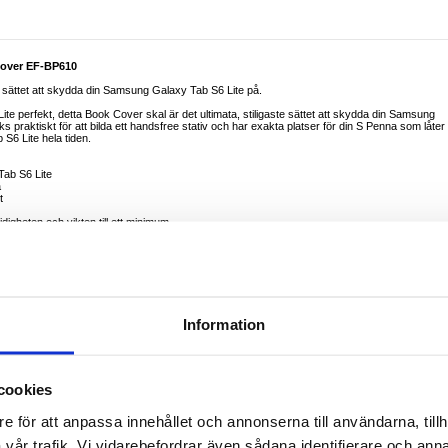
Cover EF-BP610
sättet att skydda din Samsung Galaxy Tab S6 Lite på.
e perfekt, detta Book Cover skal är det ultimata, stiligaste sättet att skydda din Samsung
 praktiskt för att bilda ett handsfree stativ och har exakta platser för din S Penna som låter
S6 Lite hela tiden.
Tab S6 Lite
a
t
digheten och vikten till ett minimum
 ut
Information
cookies
e för att anpassa innehållet och annonserna till användarna, tillh
vår trafik. Vi vidarebefordrar även sådana identifierare och anna