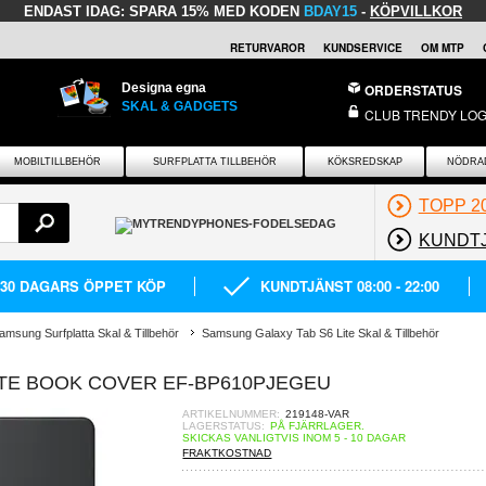
ENDAST IDAG:
SPARA 15% MED KODEN
BDAY15
-
KÖPVILLKOR
RETURVAROR
KUNDSERVICE
OM MTP
Designa egna
ORDERSTATUS
SKAL & GADGETS
CLUB TRENDY LOG
MOBILTILLBEHÖR
SURFPLATTA TILLBEHÖR
KÖKSREDSKAP
NÖDRA
TOPP 2
KUNDT
30 DAGARS ÖPPET KÖP
KUNDTJÄNST 08:00 - 22:00
amsung Surfplatta Skal & Tillbehör
Samsung Galaxy Tab S6 Lite Skal & Tillbehör
ITE BOOK COVER EF-BP610PJEGEU
ARTIKELNUMMER:
219148-VAR
LAGERSTATUS:
PÅ FJÄRRLAGER.
SKICKAS VANLIGTVIS INOM 5 - 10 DAGAR
FRAKTKOSTNAD