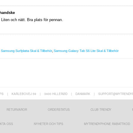
 handske
 Liten och nätt. Bra plats för pennan.
,
Samsung Surfplatta Skal & Tillbehör
,
Samsung Galaxy Tab S6 Lite Skal & Tillbehör
PS
|
KARLEBOVEJ 59
|
3400 HILLERØD
|
DANMARK
|
SUPPORT@MYTRENDY
RETURVAROR
ORDERSTATUS
CLUB TRENDY
KTA OSS
NYHETER OCH TIPS
MYTRENDYPHONE RABATTKOD