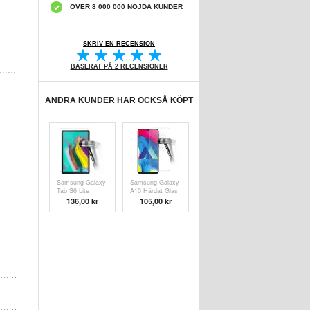
ÖVER 8 000 000 NÖJDA KUNDER
SKRIV EN RECENSION
BASERAT PÅ 2 RECENSIONER
ANDRA KUNDER HAR OCKSÅ KÖPT
Samsung Galaxy
Samsung Galaxy
Tab S6 Lite
A10 Härdat Glas
2020/2022/2024
Skärmskydd -
136,00 kr
105,00 kr
Härdat Glas
9H, 2.5D -
Skärmskydd -
Genomskinlig
9H, 0.3mm - Klar