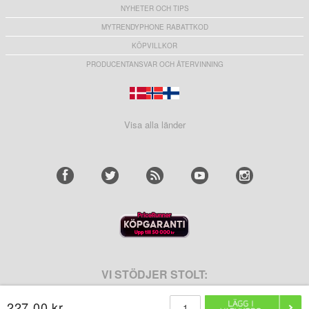
NYHETER OCH TIPS
MYTRENDYPHONE RABATTKOD
KÖPVILLKOR
PRODUCENTANSVAR OCH ÅTERVINNING
Visa alla länder
VI STÖDJER STOLT:
227,00 kr