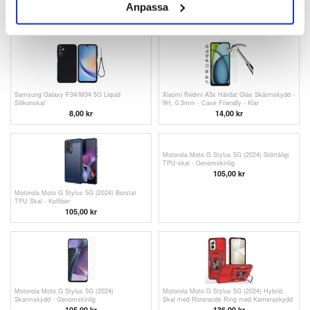
med Magnetstängning
Anpassa
8,00
kr
151,00 kr
Samsung Galaxy F34/M34 5G Liquid
Xiaomi Redmi A3x Härdat Glas Skärmskydd -
Silikonskal
9H, 0.3mm - Case Friendly - Klar
8,00
kr
14,00
kr
Motorola Moto G Stylus 5G (2024) Stöttåligt
TPU-skal - Genomskinlig
105,00 kr
Motorola Moto G Stylus 5G (2024) Borstat
TPU Skal - Kolfiber
105,00 kr
Motorola Moto G Stylus 5G (2024)
Motorola Moto G Stylus 5G (2024) Hybrid
Skarmskydd - Genomskinlig
Skal med Roterande Ring med Kameraskydd
105,00 kr
136,00 kr