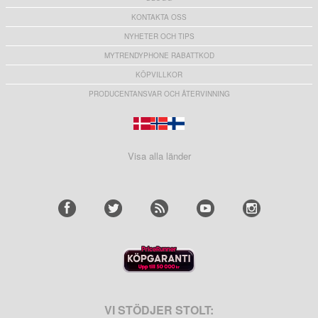
KONTAKTA OSS
NYHETER OCH TIPS
MYTRENDYPHONE RABATTKOD
KÖPVILLKOR
PRODUCENTANSVAR OCH ÅTERVINNING
Visa alla länder
VI STÖDJER STOLT: