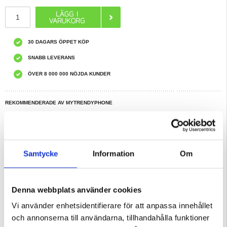
30 DAGARS ÖPPET KÖP
SNABB LEVERANS
ÖVER 8 000 000 NÖJDA KUNDER
REKOMMENDERADE AV MYTRENDYPHONE
HAR DU FRÅGOR?
LIVE CHAT
Beskrivning
Samtycke
Information
Om
Dux Ducis Domo Tri-Fold Smart Foliofodral för Xiaomi Redmi Pad 2
Lås upp den fulla potentialen av din Xiaomi Redmi Pad 2 med Domo series
Denna webbplats använder cookies
foliofodral.
Detta tillbehör håller enheten skyddad mot stötar och repor, samt expanderar
Vi använder enhetsidentifierare för att anpassa innehållet
dess funktionalitet. Framluckan fungerar också som ett stativ med tre lägen för
enkel skrift och handsfree videovisning.
och annonserna till användarna, tillhandahålla funktioner