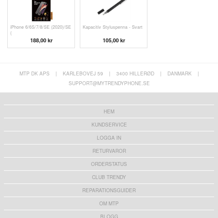
iPhone 6/6S/7/8/SE (2020)/SE
Kapacitiv Styluspenna - Svart
(
188,00 kr
105,00 kr
MTP DK APS
|
KARLEBOVEJ 59
|
3400 HILLERØD
|
DANMARK
|
SUPPORT@MYTRENDYPHONE.SE
HEM
KUNDSERVICE
LOGGA IN
RETURVAROR
ORDERSTATUS
CLUB TRENDY
REPARATIONSGUIDER
OM MTP
BLOGG