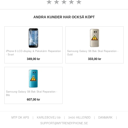
ANDRA KUNDER HAR OCKSÅ KÖPT
iPhone 6 LCD-display & Pekskärm Reparation
Samsung Galaxy S6 Bak Skal Reparation -
- Svart
Guld
349,00 kr
333,00 kr
Samsung Galaxy S6 Bak Skal Reparation -
Blå
607,00 kr
MTP DK APS
|
KARLEBOVEJ 59
|
3400 HILLERØD
|
DANMARK
|
SUPPORT@MYTRENDYPHONE.SE