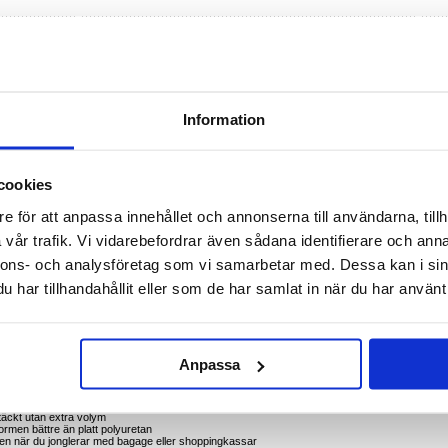
R DU FRÅGOR?
LIVE CHAT
Information
Galaxy S26 Ultra - med rem och kortfack
 tunn flip-plånbok som kombinerar säkert skydd och praktisk användning i vardagen. Den
tret ger en elegant stil, medan ett mjukt TPU-skal dämpar fall och ett polyuretanomslag
icka och en medföljande handledsrem gör det här fodralet till den perfekta lösningen för
cookies
e för att anpassa innehållet och annonserna till användarna, tillh
nerskal för stöt- och reptålighet
vår trafik. Vi vidarebefordrar även sådana identifierare och anna
 för en raffinerad, feminin look
r håller det viktigaste på ett ställe
nnons- och analysföretag som vi samarbetar med. Dessa kan i sin
äker och enkel bärning på resande fot
ideosamtal, läsning eller streaming
har tillhandahållit eller som de har samlat in när du har använt 
a; port- och högtalarutskärningar för problemfri användning
ska ta en snabb fika och förvara kort och kontanter tillsammans
treama en serie handsfree
 handledsremmen runt handen
gsäckar under den dagliga pendlingen
Anpassa
ts för samordnade stilbilder
amma accessoar, vilket minskar röran
täckt utan extra volym
rmen bättre än platt polyuretan
len när du jonglerar med bagage eller shoppingkassar