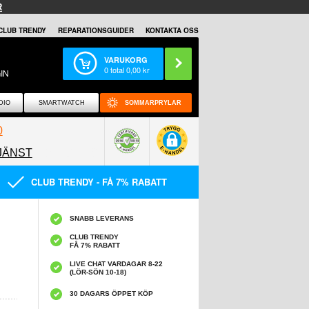
R
CLUB TRENDY
REPARATIONSGUIDER
KONTAKTA OSS
VARUKORG
0
total
0,00
kr
IN
DIO
SMARTWATCH
SOMMARPRYLAR
0
JÄNST
0858097089
CLUB TRENDY - FÅ 7% RABATT
SNABB LEVERANS
CLUB TRENDY
FÅ 7% RABATT
LIVE CHAT VARDAGAR 8-22
(LÖR-SÖN 10-18)
30 DAGARS ÖPPET KÖP