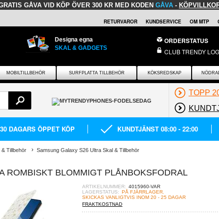
GRATIS GÅVA
VID KÖP ÖVER 300 KR MED KODEN
GÅVA
-
KÖPVILLKO
RETURVAROR
KUNDSERVICE
OM MTP
Designa egna
ORDERSTATUS
SKAL & GADGETS
CLUB TRENDY LOG
MOBILTILLBEHÖR
SURFPLATTA TILLBEHÖR
KÖKSREDSKAP
NÖDRA
TOPP 2
KUNDT
30 DAGARS ÖPPET KÖP
KUNDTJÄNST 08:00 - 22:00
& Tillbehör
Samsung Galaxy S26 Ultra Skal & Tillbehör
RA ROMBISKT BLOMMIGT PLÅNBOKSFODRAL
ARTIKELNUMMER:
4015960-VAR
LAGERSTATUS:
PÅ FJÄRRLAGER.
SKICKAS VANLIGTVIS INOM 20 - 25 DAGAR
FRAKTKOSTNAD