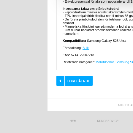
- Enkelt presentval för alla som uppgraderar ti
Intressanta fakta om plånboksfodral
- Flippfodral kan minska antalet skärmbyten med 
- TPU-innerskal förblir flexibla ner till minus 35 g
- De första plånboksfodralen för telefoner dök u
ansiktet
- Magnetiska förslutningar på moderna fodral an
- Om du bär bankkort bredvid telefonen raderas
magnetism
Kompatibilitet:
Samsung Galaxy S26 Ultra
Förpackning:
Bulk
EAN: 5714122607218
Relaterade kategorier:
Mobiltillbehör
,
Samsung Ska
MTP DK A
HEM
KUNDSERVICE