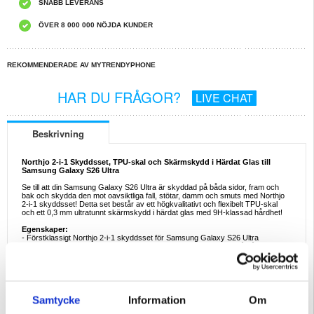
SNABB LEVERANS
ÖVER 8 000 000 NÖJDA KUNDER
REKOMMENDERADE AV MYTRENDYPHONE
HAR DU FRÅGOR?
LIVE CHAT
Beskrivning
Northjo 2-i-1 Skyddsset, TPU-skal och Skärmskydd i Härdat Glas till
Samsung Galaxy S26 Ultra
Se till att din Samsung Galaxy S26 Ultra är skyddad på båda sidor, fram och
bak och skydda den mot oavsiktliga fall, stötar, damm och smuts med Northjo
2-i-1 skyddsset! Detta set består av ett högkvalitativt och flexibelt TPU-skal
och ett 0,3 mm ultratunnt skärmskydd i härdat glas med 9H-klassad hårdhet!
Egenskaper:
- Förstklassigt Northjo 2-i-1 skyddsset för Samsung Galaxy S26 Ultra
- Det perfekta sättet att skydda din Samsung Galaxy S26 Ultra på båda sidorna
- Lättvikt skal i klar design som både skyddar och visar det originella utseendet
av din Samsung Galaxy S26 Ultra
- Reptåligt skydd i härdat glas med endast 0,3 mm tjocklek och 9H-klassad
hårdhet täcker skärmen från kant till kant
- Detta skärmskydd är tillverkat av kemiskt behandlat härdat glas och skalet är
tillverkat av flexibelt TPU som inte kommer gulna med tiden
Samtycke
Information
Om
Kompatibilitet:
Samsung Galaxy S26 Ultra