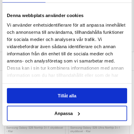
Förpackning:
Euroblister
EAN: 5714122619037
Denna webbplats använder cookies
Relaterade kategorier:
Mobiltillbehör
,
Samsung Skal & Tillbehör
,
Samsung
Vi använder enhetsidentifierare för att anpassa innehållet
Galaxy S26 Ultra Skal & Tillbehör
och annonserna till användarna, tillhandahålla funktioner
för sociala medier och analysera vår trafik. Vi
vidarebefordrar även sådana identifierare och annan
information från din enhet till de sociala medier och
SKRIV EN RECENSION
annons- och analysföretag som vi samarbetar med.
Dessa kan i sin tur kombinera informationen med annan
information som du har tillhandahållit eller som de har
ANDRA KUNDER HAR OCKSÅ KÖPT
samlat in när du har använt deras tjänster.
Samsung Galaxy S26 Ultra Caseme C49 2-i-1
Samsung Galaxy S26 Ultra Elegant retro
avtagbart plånboksfodral - MagSafe-
plånboksfodral med roterande korthållare - Blå
kompatibelt, RFID - Lila
212,00 kr
181,00 kr
Tillåt alla
Anpassa
Samsung Galaxy S26 Northjo 3-i-1 skyddsset
Samsung Galaxy S26 Ultra Northjo 3-i-1
- Klar
skyddsset - Klar