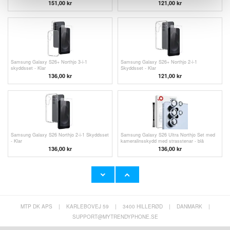
151,00 kr
121,00
kr
Samsung Galaxy S26+ Northjo 3-i-1
Samsung Galaxy S26+ Northjo 2-i-1
skyddsset - Klar
Skyddsset - Klar
136,00
kr
121,00
kr
Samsung Galaxy S26 Northjo 2-i-1 Skyddsset
Samsung Galaxy S26 Ultra Northjo Set med
- Klar
kameralinsskydd med strasstenar - blå
136,00 kr
136,00
kr
MTP DK APS
|
KARLEBOVEJ 59
|
3400 HILLERØD
|
DANMARK
|
Samsung Galaxy S26 Ultra Magnetiskt skal
med skärmskydd i härdat glas - MagSafe-
SUPPORT@MYTRENDYPHONE.SE
kompatibel - Silver
227,00
kr