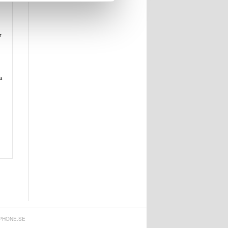
r
a
PHONE.SE