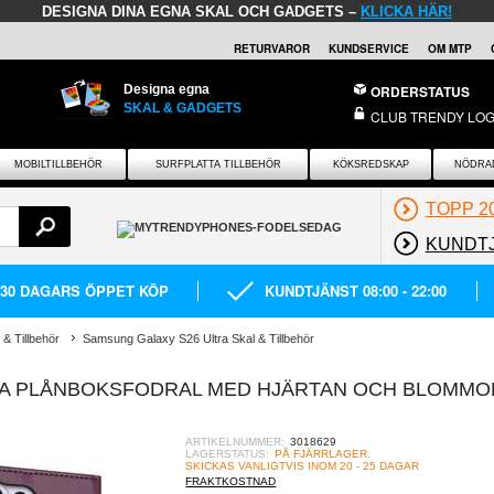
DESIGNA DINA EGNA SKAL OCH GADGETS –
KLICKA HÄR!
RETURVAROR
KUNDSERVICE
OM MTP
Designa egna
ORDERSTATUS
SKAL & GADGETS
CLUB TRENDY LOG
MOBILTILLBEHÖR
SURFPLATTA TILLBEHÖR
KÖKSREDSKAP
NÖDRA
TOPP 2
KUNDT
30 DAGARS ÖPPET KÖP
KUNDTJÄNST 08:00 - 22:00
& Tillbehör
Samsung Galaxy S26 Ultra Skal & Tillbehör
A PLÅNBOKSFODRAL MED HJÄRTAN OCH BLOMMOR
ARTIKELNUMMER:
3018629
LAGERSTATUS:
PÅ FJÄRRLAGER.
SKICKAS VANLIGTVIS INOM 20 - 25 DAGAR
FRAKTKOSTNAD