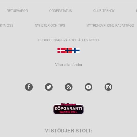
RETURVAROR
ORDERSTATUS
CLUB TRENDY
KTA OSS
NYHETER OCH TIPS
MYTRENDYPHONE RABATTKOD
PRODUCENTANSVAR OCH ÅTERVINNING
Visa alla länder
VI STÖDJER STOLT: