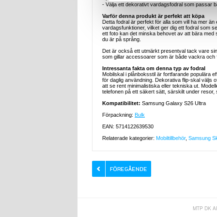
- Välja ett dekorativt vardagsfodral som passar bå
Varför denna produkt är perfekt att köpa
Detta fodral är perfekt för alla som vill ha mer ä
vardagsfunktioner, vilket ger dig ett fodral som se
ett foto kan det minska behovet av att bära med
du är på språng.
Det är också ett utmärkt presentval tack vare si
som gillar accessoarer som är både vackra och fun
Intressanta fakta om denna typ av fodral
Mobilskal i plånboksstil är fortfarande populära e
för daglig användning. Dekorativa flip-skal väljs 
att se rent minimalistiska eller tekniska ut. Mo
telefonen på ett säkert sätt, särskilt under resor, s
Kompatibilitet:
Samsung Galaxy S26 Ultra
Förpackning:
Bulk
EAN: 5714122639530
Relaterade kategorier:
Mobiltillbehör
,
Samsung Ska
MTP DK A