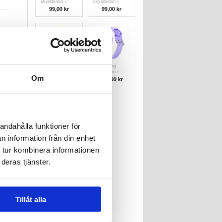
skyddsrem i
skyddsrem i
silikon - rosa
silikon
99,00
kr
99,00
kr
Xiaomi Tag
Xiaomi Tag
skyddsrem i
skyddsrem i
Om
silikon - grön
silikon - Lila
108,00
kr
119,00
kr
andahålla funktioner för
Xiaomi Tag
Samsung Galaxy
n information från din enhet
skyddsrem i
S26 Ultra
silikon - mörkblå
plånboksfodral
 tur kombinera informationen
99,00
kr
181,00 kr
med hjärtan och
blommor - ljuslila
deras tjänster.
Tillåt alla