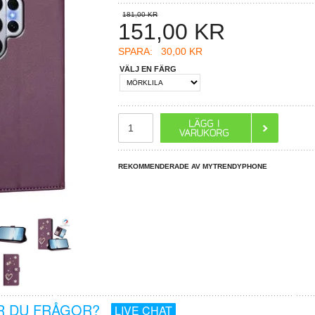
181,00 KR
151,00
KR
SPARA:
30,00 KR
VÄLJ EN FÄRG
REKOMMENDERADE AV MYTRENDYPHONE
R DU FRÅGOR?
LIVE CHAT