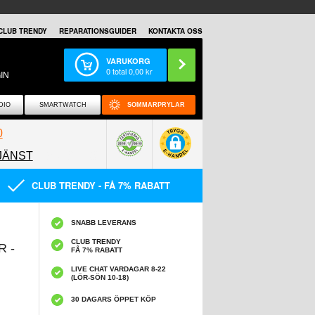
CLUB TRENDY
REPARATIONSGUIDER
KONTAKTA OSS
VARUKORG
0
total
0,00
kr
IN
DIO
SMARTWATCH
SOMMARPRYLAR
0
JÄNST
0858097089
CLUB TRENDY - FÅ 7% RABATT
SNABB LEVERANS
CLUB TRENDY
 -
FÅ 7% RABATT
LIVE CHAT VARDAGAR 8-22
(LÖR-SÖN 10-18)
30 DAGARS ÖPPET KÖP