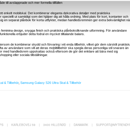
de till avslappnade och mer formella tillfällen
n ett enkelt mobilskal. Det kombinerar eleganta dekorativa detaljer med praktiska
r speciellt ut samtidigt som det hjälper dig att hålla ordning. Med plats för kort, kontanter och
 sig en separat plånbok för korta utflykter, medan handledsremmen ger extra bekvämlighet nä
n feminina design, snygga finish och praktiska plånboksliknande utformning. För användare
ktionella erbjuder detta fodral en mycket tilltalande balans.
ftersom de kombinerar skydd och förvaring i ett enda tillbehör, vilket gör dem särskilt praktisk
ofta av användare som vill att deras mobiltillbehör ska spegla deras personliga stil snarare än
deller med handledsrem uppskattas också eftersom de gör det enklare att bära med sig
hopping eller sociala tillställningar.
l & Tillbehör
,
Samsung Galaxy S26 Ultra Skal & Tillbehör
PS
|
KARLEBOVEJ 59
|
3400 HILLERØD
|
DANMARK
|
SUPPORT@MYTRENDY