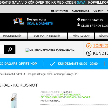
GRATIS GÅVA
VID KÖP ÖVER 300 KR MED KODEN
GÅVA
-
KÖPVILLKO
RETURVAROR
KUNDSERVICE
OM MTP
Designa egna
ORDERSTATUS
SKAL & GADGETS
CLUB TRENDY LOG
MOBILTILLBEHÖR
SURFPLATTA TILLBEHÖR
KÖKSREDSKAP
NÖDRA
TOPP 2
KUNDT
30 DAGARS ÖPPET KÖP
KUNDTJÄNST 08:00 - 22:00
de Skal och Fodral
Designa ditt eget skal Samsung Galaxy S26
SKAL - KOKOSNÖT
ARTIKELNUMMER:
602832
LAGERSTATUS:
PÅ FJÄRRLAGER.
SKICKAS VANLIGTVIS INOM 5 - 10 DAGAR
FRAKTKOSTNAD