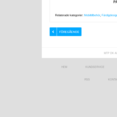
P
Relaterade kategorier:
Mobiltillbehör
,
Färdigdesig
MTP DK A
HEM
KUNDSERVICE
RSS
KONTA