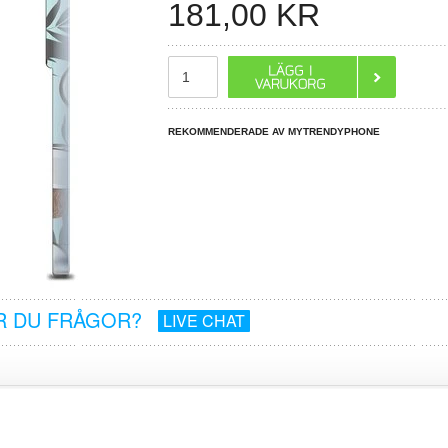
181,00
KR
REKOMMENDERADE AV MYTRENDYPHONE
R DU FRÅGOR?
LIVE CHAT
U-SKAL TILL SAMSUNG GALAXY S26