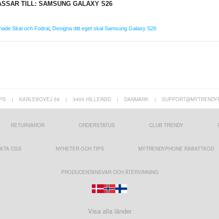
ASSAR TILL: SAMSUNG GALAXY S26
nade Skal och Fodral
,
Designa ditt eget skal Samsung Galaxy S26
PS
|
KARLEBOVEJ 59
|
3400 HILLERØD
|
DANMARK
|
SUPPORT@MYTRENDY
RETURVAROR
ORDERSTATUS
CLUB TRENDY
KTA OSS
NYHETER OCH TIPS
MYTRENDYPHONE RABATTKOD
PRODUCENTANSVAR OCH ÅTERVINNING
Visa alla länder