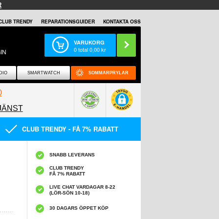
R
CLUB TRENDY
REPARATIONSGUIDER
KONTAKTA OSS
VARUKORG
0
total
0,00
kr
IN
DIO
SMARTWATCH
SOMMARPRYLAR
0
JÄNST
0858097089
CLUB TRENDY - FÅ 7% RABATT
SNABB LEVERANS
CLUB TRENDY
FÅ 7% RABATT
LIVE CHAT VARDAGAR 8-22
(LÖR-SÖN 10-18)
30 DAGARS ÖPPET KÖP