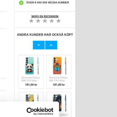
ÖVER 8 000 000 NÖJDA KUNDER
SKRIV EN RECENSION
ANDRA KUNDER HAR OCKSÅ KÖPT
Samsung Galaxy
Samsung Galaxy
S26 TPU-Skal -
S26 TPU-Skal -
Kaffebönor
Meditation
181,00 kr
181,00 kr
Samsung Galaxy
Samsung Galaxy
S26 TPU-Skal -
S26 TPU-Skal -
Panda
Skelett Sommar
181,00 kr
181,00 kr
Samsung Galaxy
Samsung Galaxy