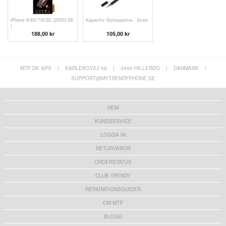
iPhone 6/6S/7/8/SE (2020)/SE
Kapacitiv Styluspenna - Svart
(
188,00 kr
105,00 kr
MTP DK APS
|
KARLEBOVEJ 59
|
3400 HILLERØD
|
DANMARK
|
SUPPORT@MYTRENDYPHONE.SE
HEM
KUNDSERVICE
LOGGA IN
RETURVAROR
ORDERSTATUS
CLUB TRENDY
REPARATIONSGUIDER
OM MTP
BLOGG