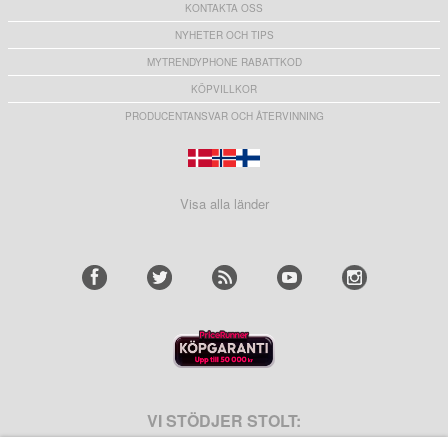
KONTAKTA OSS
NYHETER OCH TIPS
MYTRENDYPHONE RABATTKOD
KÖPVILLKOR
PRODUCENTANSVAR OCH ÅTERVINNING
Visa alla länder
VI STÖDJER STOLT: