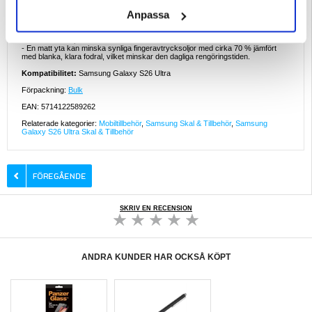
Intressanta fakta om tryckta TPU-fodral
Anpassa
- UV-härdat bläck tål över 300 timmars direkt solljus innan det bleknar märkbart
- perfekt för Medelhavets somrar.
- TPU behåller sin flexibilitet ner till -30 °C, vilket ger ett konsekvent fallskydd
under nordeuropeiska vintrar.
- En matt yta kan minska synliga fingeravtrycksoljor med cirka 70 % jämfört
med blanka, klara fodral, vilket minskar den dagliga rengöringstiden.
Kompatibilitet:
Samsung Galaxy S26 Ultra
Förpackning:
Bulk
EAN: 5714122589262
Relaterade kategorier:
Mobiltillbehör
,
Samsung Skal & Tillbehör
,
Samsung
Galaxy S26 Ultra Skal & Tillbehör
SKRIV EN RECENSION
ANDRA KUNDER HAR OCKSÅ KÖPT