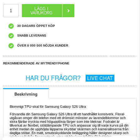
30 DAGARS ÖPPET KÖP
SNABB LEVERANS
ÖVER 8 000 000 NÖJDA KUNDER
REKOMMENDERADE AV MYTRENDYPHONE
HAR DU FRÅGOR?
LIVE CHAT
Beskrivning
Blommigt TPU-skal för Samsung Galaxy S26 Ultra
Förvandla din Samsung Galaxy S26 Ultra till ett handhållet konstverk. Floral-
utgåvan omger din telefon med ett drömskt mönster av lavendelblommor och
skira fjärilar tryckta med högupplösta färger som inte bleknar. Fodralet är
tillverkat av flexibel, stötdämpande TPU och anpassar sig till varje kurva på din
enhet medan de upphöjda läpparna skyddar skärmen och kameralinserna från
dagliga stötar. En matt, smutsskyddande beläggning håller designen skarp och
telefonen fri från fingeravtryck, utan att blockera trådlös Qi-laddning.