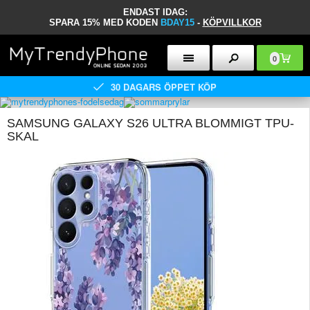
ENDAST IDAG:
SPARA 15% MED KODEN
BDAY15
-
KÖPVILLKOR
0
30 DAGARS ÖPPET KÖP
SAMSUNG GALAXY S26 ULTRA BLOMMIGT TPU-
SKAL