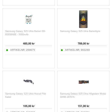
Samsung Galaxy S25 Ultra Batteri EB-
Samsung Galaxy S25 Ultra Batteribyte
BS938ABE - 5000mAh
485,00 kr
789,00 kr
ARTIKELNR:
269675
ARTIKELNR:
993269
Samsung Galaxy S25 Ultra Huvud Flex
Samsung Galaxy S25 Ultra Högtalare Modul
Kabel
GH96-18767A
105,00 kr
151,00 kr