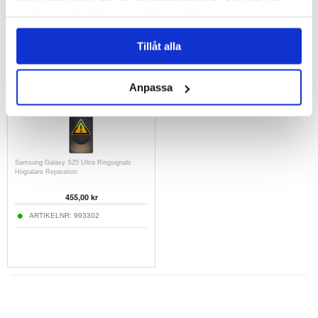
samlat in när du har använt deras tjänster.
1.914,00 kr
2.432,00 kr
ARTIKELNR:
269493
ARTIKELNR:
993123
Tillåt alla
Anpassa
Samsung Galaxy S25 Ultra Ringsignals
Högtalare Reparation
455,00 kr
ARTIKELNR:
993302