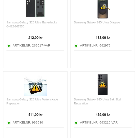
Samsung Galaxy S25 Ultra Batterilucka
Samsung Galaxy S25 Ultra Diagnos
GH82-36353D
212,00 kr
183,00 kr
ARTIKELNR:
269617-VAR
ARTIKELNR:
992979
Samsung Galaxy S25 Ultra Vattenskade
Samsung Galaxy S25 Ultra Bak Skal
Reparation
Reparation
411,00 kr
439,00 kr
ARTIKELNR:
992980
ARTIKELNR:
993216-VAR