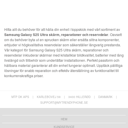
Hitta allt du behöver för att hålla din enhet i toppskick med vårt sortiment av
Samsung Galaxy S25 Ultra skärm, reparationer och reservdelar
. Oavsett
om du behöver byta ut en sprucken skärm eller ersätta slitna komponenter,
erbjuder vi högkvalitativa reservdelar som säkerställer långvarig prestanda.
Vår kategori för Samsung Galaxy S25 Ultra skärm, reparationer och
reservdelar inkluderar skärmar med kristallklar bildkvalitet, batterier med lång
livslängd och tillbehör som underlättar installationen. Perfekt passform och
hållbara material garanterar att din enhet fungerar optimalt. Upptäck pålitliga
lösningar för snabb reparation och effektiv återställning av funktionalitet till
konkurrenskraftiga priser.
MTP DK APS
|
KARLEBOVEJ 59
|
3400 HILLERØD
|
DANMARK
|
SUPPORT@MYTRENDYPHONE.SE
HEM
KUNDSERVICE