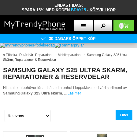
ENDAST IDAG:
SPARA 15% MED KODEN
BDAY15
-
KÖPVILLKOR
0
30 DAGARS ÖPPET KÖP
«
Tillbaka
Du är här:
Reparation
Mobilreparation
Samsung Galaxy S25 Ultra
Skärm, Reparationer & Reservdelar
SAMSUNG GALAXY S25 ULTRA SKÄRM,
REPARATIONER & RESERVDELAR
Hitta allt du behöver för att hålla din enhet i toppskick med vårt sortiment av
Samsung Galaxy S25 Ultra skärm,
...
Läs mer
Filter