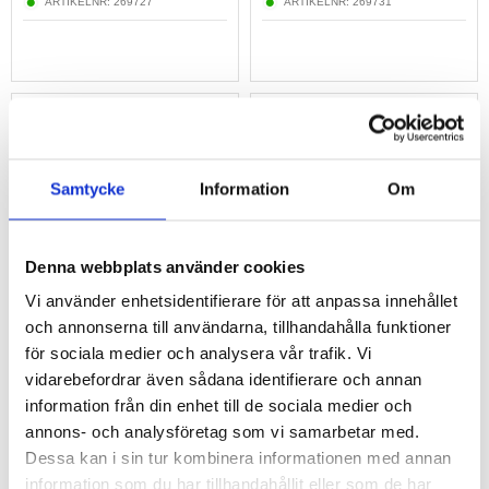
ARTIKELNR:
269727
ARTIKELNR:
269731
Samtycke
Information
Om
Samsung Galaxy S25 Ultra
Samsung Galaxy S25 Ultra
Laddningskontakt Flex Kabel GH96-18321A
Laddningskontakt Flex-kabel Reparation
379,00 kr
683,00 kr
Denna webbplats använder cookies
ARTIKELNR:
269605
ARTIKELNR:
993210
Vi använder enhetsidentifierare för att anpassa innehållet
och annonserna till användarna, tillhandahålla funktioner
för sociala medier och analysera vår trafik. Vi
vidarebefordrar även sådana identifierare och annan
information från din enhet till de sociala medier och
annons- och analysföretag som vi samarbetar med.
Dessa kan i sin tur kombinera informationen med annan
Samsung Galaxy S25 Ultra LCD Display
Samsung Galaxy S25 Ultra LCD-display &
information som du har tillhandahållit eller som de har
GH82-36588A
Pekskärm Reparation