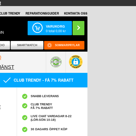
R
CLUB TRENDY
REPARATIONSGUIDER
KONTAKTA OSS
VARUKORG
0
total
0,00
kr
IN
DIO
SMARTWATCH
SOMMARPRYLAR
0
JÄNST
0858097089
CLUB TRENDY - FÅ 7% RABATT
SNABB LEVERANS
CLUB TRENDY
E
FÅ 7% RABATT
LIVE CHAT VARDAGAR 8-22
(LÖR-SÖN 10-18)
30 DAGARS ÖPPET KÖP