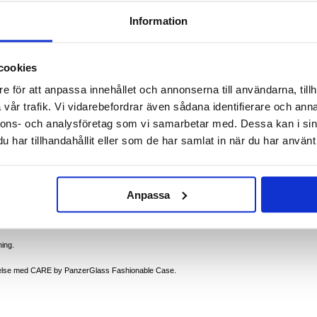
Information
al för Samsung Galaxy S25 Ultra
sung Galaxy S25 Ultra är designad för den modemedvetna individen som värdesätter
tervunnen plast och erbjuder militärt fallskydd och reptålighet, vilket säkerställer att din
dagliga faror. Den tunna designen och det mjuka greppet ger komfort, medan det förbättrade
cookies
e för att anpassa innehållet och annonserna till användarna, tillh
nen plast.
TD-810H).
vår trafik. Vi vidarebefordrar även sådana identifierare och anna
ge.
epor.
nnons- och analysföretag som vi samarbetar med. Dessa kan i sin
t grepp.
ch portar.
har tillhandahållit eller som de har samlat in när du har använt 
linser.
S25 Ultra från oavsiktliga droppar och repor.
l med en elegant design.
m bidrar till att bevara miljön.
Anpassa
t för dig som vill skydda din Samsung Galaxy S25 Ultra utan att kompromissa med stilen.
och eleganta design gör det till ett toppval för miljömedvetna konsumenter.
ning.
velse med CARE by PanzerGlass Fashionable Case.