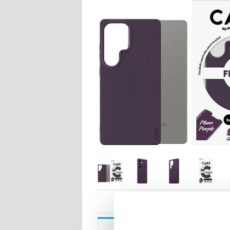
HA
Beskrivning