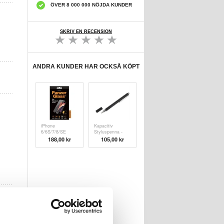
ÖVER 8 000 000 NÖJDA KUNDER
SKRIV EN RECENSION
ANDRA KUNDER HAR OCKSÅ KÖPT
iPhone
Kapacitiv
6/6S/7/8/SE
Styluspenna -
(2020)/SE (
Svart
188,00 kr
105,00 kr