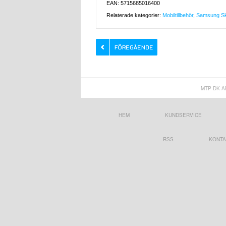
EAN: 5715685016400
Relaterade kategorier:
Mobiltillbehör
,
Samsung Ska
MTP DK A
HEM
KUNDSERVICE
RSS
KONTA