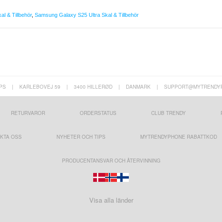
l & Tillbehör
,
Samsung Galaxy S25 Ultra Skal & Tillbehör
PS
|
KARLEBOVEJ 59
|
3400 HILLERØD
|
DANMARK
|
SUPPORT@MYTRENDY
RETURVAROR
ORDERSTATUS
CLUB TRENDY
KTA OSS
NYHETER OCH TIPS
MYTRENDYPHONE RABATTKOD
PRODUCENTANSVAR OCH ÅTERVINNING
Visa alla länder