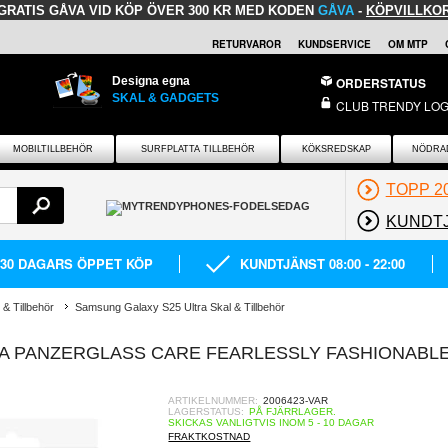
GRATIS GÅVA
VID KÖP ÖVER 300 KR MED KODEN
GÅVA
-
KÖPVILLKO
RETURVAROR
KUNDSERVICE
OM MTP
Designa egna
ORDERSTATUS
SKAL & GADGETS
CLUB TRENDY LOG
MOBILTILLBEHÖR
SURFPLATTA TILLBEHÖR
KÖKSREDSKAP
NÖDRA
TOPP 2
KUNDT
30 DAGARS ÖPPET KÖP
KUNDTJÄNST 08:00 - 22:00
& Tillbehör
Samsung Galaxy S25 Ultra Skal & Tillbehör
A PANZERGLASS CARE FEARLESSLY FASHIONABL
ARTIKELNUMMER:
2006423-VAR
LAGERSTATUS:
PÅ FJÄRRLAGER.
SKICKAS VANLIGTVIS INOM 5 - 10 DAGAR
FRAKTKOSTNAD