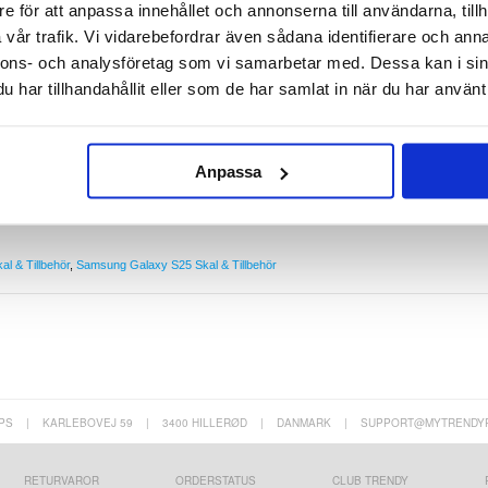
e för att anpassa innehållet och annonserna till användarna, tillh
25
vår trafik. Vi vidarebefordrar även sådana identifierare och anna
 flexibelt och lätt TPU-material, designat för att täcka och skydda din Samsung Galaxy S25 på
S25 skadas vid fall minskar avsevärt tack vare skalets förstärkta hörn och upphöjda kanter
nnons- och analysföretag som vi samarbetar med. Dessa kan i sin
med trådlös laddning.
har tillhandahållit eller som de har samlat in när du har använt 
5
nen
rgen på din Samsung Galaxy S25
tra vikt och volym
r tillverkat av kvalitativt TPU-material
Anpassa
l & Tillbehör
,
Samsung Galaxy S25 Skal & Tillbehör
PS
|
KARLEBOVEJ 59
|
3400 HILLERØD
|
DANMARK
|
SUPPORT@MYTRENDY
RETURVAROR
ORDERSTATUS
CLUB TRENDY