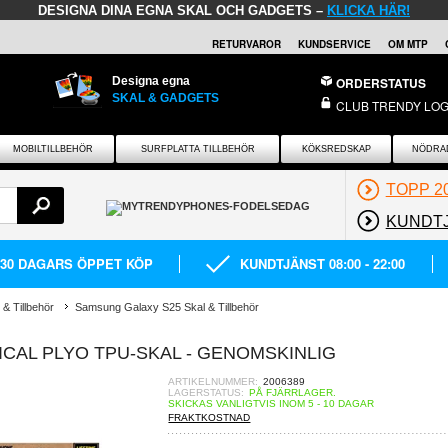
DESIGNA DINA EGNA SKAL OCH GADGETS –
KLICKA HÄR!
RETURVAROR
KUNDSERVICE
OM MTP
Designa egna
ORDERSTATUS
SKAL & GADGETS
CLUB TRENDY LOG
MOBILTILLBEHÖR
SURFPLATTA TILLBEHÖR
KÖKSREDSKAP
NÖDRA
TOPP 2
KUNDT
30 DAGARS ÖPPET KÖP
KUNDTJÄNST 08:00 - 22:00
& Tillbehör
Samsung Galaxy S25 Skal & Tillbehör
CAL PLYO TPU-SKAL - GENOMSKINLIG
ARTIKELNUMMER:
2006389
LAGERSTATUS:
PÅ FJÄRRLAGER.
SKICKAS VANLIGTVIS INOM 5 - 10 DAGAR
FRAKTKOSTNAD