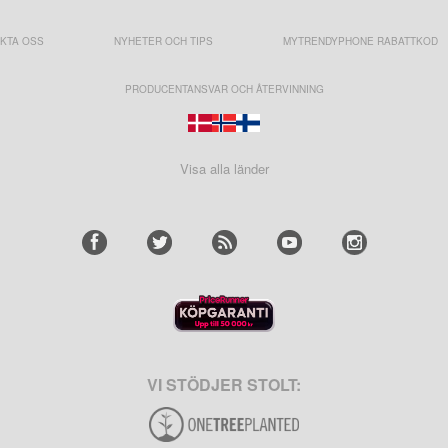
KTA OSS
NYHETER OCH TIPS
MYTRENDYPHONE RABATTKOD
PRODUCENTANSVAR OCH ÅTERVINNING
Visa alla länder
VI STÖDJER STOLT: