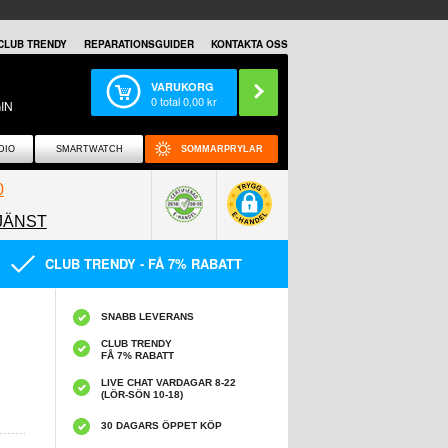
CLUB TRENDY
REPARATIONSGUIDER
KONTAKTA OSS
VARUKORG
0
total
0,00
kr
IN
DIO
SMARTWATCH
SOMMARPRYLAR
0
JÄNST
0858097089
CLUB TRENDY - FÅ 7% RABATT
SNABB LEVERANS
CLUB TRENDY
FÅ 7% RABATT
LIVE CHAT VARDAGAR 8-22
(LÖR-SÖN 10-18)
30 DAGARS ÖPPET KÖP