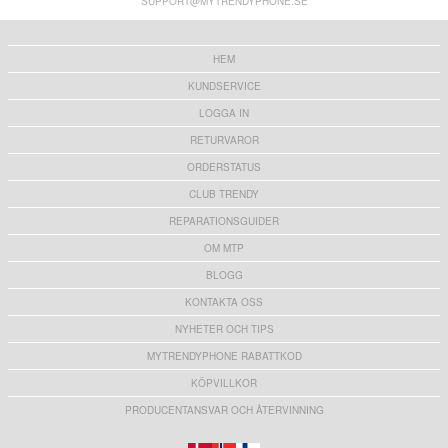
SUPPORT@MYTRENDYPHONE.SE
Samsung Galaxy S25+ Qialino Classic Läder
Samsung Galaxy S25+ Dux Ducis Hivo Läder
Plånboksfodral - Mörkbrun
Plånboksfodral - Svart
394,00 kr
194,00
kr
HEM
KUNDSERVICE
LOGGA IN
RETURVAROR
ORDERSTATUS
Samsung Super Fast USB-C Strömadapter
Dubbelsidig magnetisk biltelefonhållare med
EP-T4511XBEGEU - 45W - Svart
självhäftande botten D58 - MagSafe-
CLUB TRENDY
kompatibel
356,00
kr
203,00
kr
REPARATIONSGUIDER
OM MTP
BLOGG
KONTAKTA OSS
Regnsäkert överdrag för hängande parasoll -
iPhone 16 Pro Shellbox M Series IP68
230cm
vattentätt skal - dykskydd med MagSafe-
NYHETER OCH TIPS
kompatibilitet - Svart
181,00 kr
333,00 kr
MYTRENDYPHONE RABATTKOD
KÖPVILLKOR
PRODUCENTANSVAR OCH ÅTERVINNING