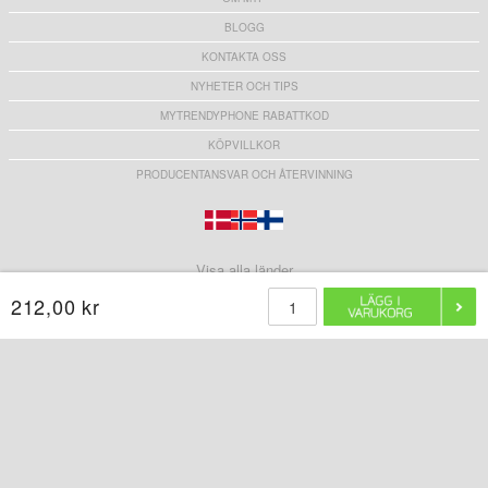
BLOGG
KONTAKTA OSS
NYHETER OCH TIPS
MYTRENDYPHONE RABATTKOD
KÖPVILLKOR
PRODUCENTANSVAR OCH ÅTERVINNING
Visa alla länder
212,00 kr