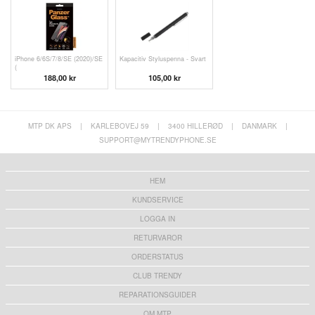
iPhone 6/6S/7/8/SE (2020)/SE
Kapacitiv Styluspenna - Svart
(
188,00 kr
105,00 kr
MTP DK APS
|
KARLEBOVEJ 59
|
3400 HILLERØD
|
DANMARK
|
SUPPORT@MYTRENDYPHONE.SE
HEM
KUNDSERVICE
LOGGA IN
RETURVAROR
ORDERSTATUS
CLUB TRENDY
REPARATIONSGUIDER
OM MTP