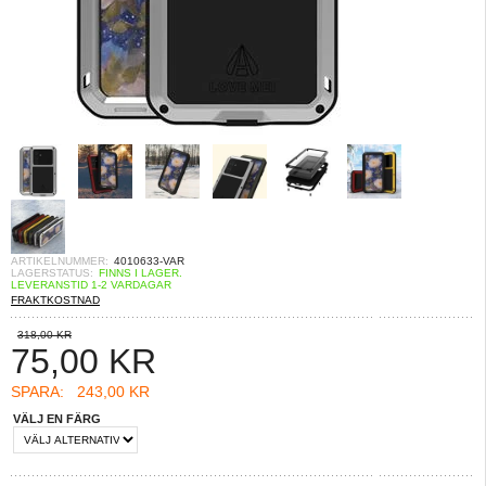
ARTIKELNUMMER:
4010633-VAR
LAGERSTATUS:
FINNS I LAGER.
LEVERANSTID 1-2 VARDAGAR
FRAKTKOSTNAD
318,00 KR
75,00
KR
SPARA:
243,00 KR
VÄLJ EN FÄRG