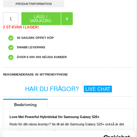
PRODUKTINFORMATION
2 ST KVAR I LAGER!
30 DAGARS ÖPPET KÖP
SNABB LEVERANS
ÖVER 8 000 000 NÖJDA KUNDER
REKOMMENDERADE AV MYTRENDYPHONE
HAR DU FRÅGOR?
LIVE CHAT
Beskrivning
Love Mei Powerful Hybridskal för Samsung Galaxy S25+
Redo för ditt nästa äventyr? Se till att din Samsung Galaxy S25+ också är det.
Love Mei skal har en utmärkt försvarsprestanda, tack vare hybriddesignen
som använder hållbara material. Det skyddar din Samsung Galaxy S25+ mot