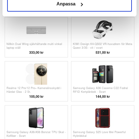
Anpassa
surfplatta med kortfack - 10" - Rosa
surfplatta med kortfack - 10" - mörkblå
227,00 kr
227,00 kr
Nillkin Dual Wing självhäftande multi vinkel
KIWI Design K4-QS02 VR-huvudrem för Meta
laptop ställ
Quest 3/3S - vit / svart
333,00 kr
531,00
kr
Realme 12 Pro/12 Pro+ Kameralinsskydd i
Samsung Galaxy A36 Caseme C22 Fodral
Härdat Glas - 2 St.
RFID Kortplånbok - Svart
105,00 kr
144,00
kr
Samsung Galaxy A36/A56 Borstat TPU Skal -
Samsung Galaxy S25 Love Mei Powerful
Kolfiber - Svart
Hybridskal