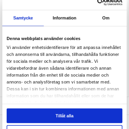
fall och stötar, såväl som regn, snö, sand och smuts.
Egenskaper:
- Rejält skal för Samsung Galaxy S25+ från Love Mei
- Konstruktion med flera lager som säkerställer fantastiskt skydd av din enhet
Samtycke
Information
Om
- Ökar styvheten av din Samsung Galaxy S25+
- Silikonbumper förhindrar skador från fall på din smartphone
- Inbyggt skärmskydd i glas håller din display i bästa skick
- Bevarar enkel tillgång till portar och knappar
- Inbyggt hål för snodd (snodd ej inkluderad)
- Enkel installation och en perfekt passform för din Samsung Galaxy S25+
Denna webbplats använder cookies
- Material: metall, TPU, härdat glas
Vi använder enhetsidentifierare för att anpassa innehållet
Kompatibilitet:
Samsung Galaxy S25+
och annonserna till användarna, tillhandahålla funktioner
Förpackning:
Euroblister
för sociala medier och analysera vår trafik. Vi
EAN: 6932809619647
vidarebefordrar även sådana identifierare och annan
Relaterade kategorier:
Mobiltillbehör
,
Samsung Skal & Tillbehör
,
Samsung
Galaxy S25+ Skal & Tillbehör
information från din enhet till de sociala medier och
annons- och analysföretag som vi samarbetar med.
Dessa kan i sin tur kombinera informationen med annan
information som du har tillhandahållit eller som de har
samlat in när du har använt deras tjänster.
SKRIV EN RECENSION
Tillåt alla
ANDRA KUNDER HAR OCKSÅ KÖPT
Honeycomb-mönstrat universellt fodral för
Honeycomb-mönstrat universellt fodral för