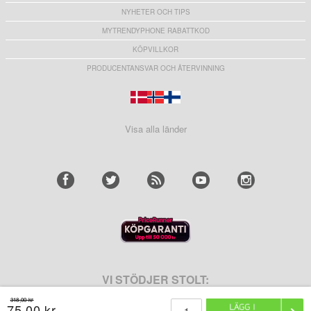
NYHETER OCH TIPS
MYTRENDYPHONE RABATTKOD
KÖPVILLKOR
PRODUCENTANSVAR OCH ÅTERVINNING
Visa alla länder
VI STÖDJER STOLT:
318,00 kr
75,00 kr