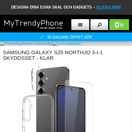
DESIGNA DINA EGNA SKAL OCH GADGETS –
KLICKA HÄR!
0
30 DAGARS ÖPPET KÖP
SAMSUNG GALAXY S25 NORTHJO 3-I-1
SKYDDSSET - KLAR