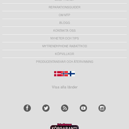
REPARATIONSGUIDER
OM MTP
BLOGG
KONTAKTA OSS
NYHETER OCH TIPS
MYTRENDYPHONE RABATTKOD
KÖPVILLKOR
PRODUCENTANSVAR OCH ÅTERVINNING
Visa alla länder