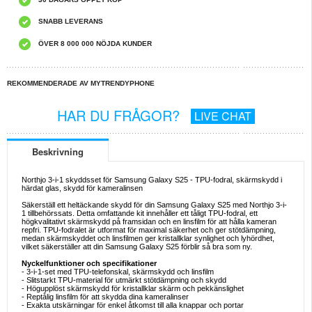
SNABB LEVERANS
ÖVER 8 000 000 NÖJDA KUNDER
REKOMMENDERADE AV MYTRENDYPHONE
HAR DU FRÅGOR?
LIVE CHAT
Beskrivning
Northjo 3-i-1 skyddsset för Samsung Galaxy S25 - TPU-fodral, skärmskydd i
härdat glas, skydd för kameralinsen
Säkerställ ett heltäckande skydd för din Samsung Galaxy S25 med Northjo 3-i-
1 tillbehörssats. Detta omfattande kit innehåller ett tåligt TPU-fodral, ett
högkvalitativt skärmskydd på framsidan och en linsfilm för att hålla kameran
repfri. TPU-fodralet är utformat för maximal säkerhet och ger stötdämpning,
medan skärmskyddet och linsfilmen ger kristallklar synlighet och lyhördhet,
vilket säkerställer att din Samsung Galaxy S25 förblir så bra som ny.
Nyckelfunktioner och specifikationer
- 3-i-1-set med TPU-telefonskal, skärmskydd och linsfilm
- Slitstarkt TPU-material för utmärkt stötdämpning och skydd
- Högupplöst skärmskydd för kristallklar skärm och pekkänslighet
- Reptålig linsfilm för att skydda dina kameralinser
- Exakta utskärningar för enkel åtkomst till alla knappar och portar