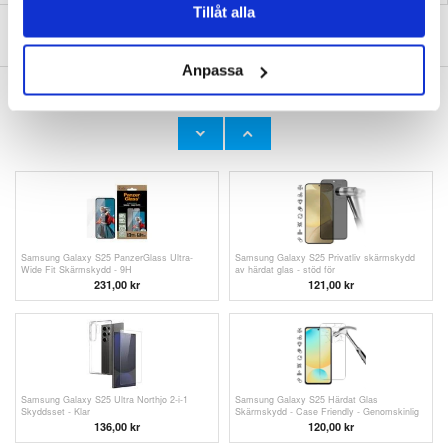
Tillåt alla
SKRIV EN RECENSION
Anpassa
ANDRA KUNDER HAR OCKSÅ KÖPT
Samsung Galaxy S25 Tech-Protect FlexAir
Samsung Galaxy S25 Northjo
TPU-skal - Vårblommor
Kameralinsskyddssats - Silver
121,00
kr
121,00
kr
Samsung Galaxy S25 PanzerGlass Ultra-
Samsung Galaxy S25 Privatliv skärmskydd
Wide Fit Skärmskydd - 9H
av härdat glas - stöd för
fingeravtrycksupplåsning - Svart kant
231,00
kr
121,00 kr
Samsung Galaxy S25 Ultra Northjo 2-i-1
Samsung Galaxy S25 Härdat Glas
Skyddsset - Klar
Skärmskydd - Case Friendly - Genomskinlig
136,00 kr
120,00
kr