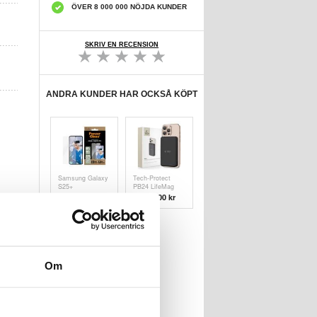
ÖVER 8 000 000 NÖJDA KUNDER
SKRIV EN RECENSION
ANDRA KUNDER HAR OCKSÅ KÖPT
Samsung Galaxy
Tech-Protect
S25+
PB24 LifeMag
PanzerGlass
10000mAh
208,00
kr
349,00
kr
Ultra-Wide Fit
Magnetisk
Skärmskydd - 9H
Trådlös Power
Bank - 15W, QI2,
MagSafe - Svart
Om