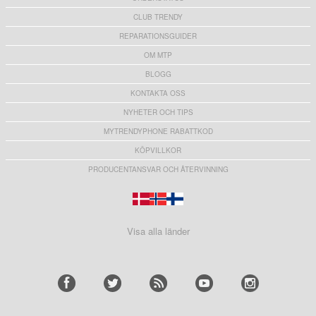
CLUB TRENDY
REPARATIONSGUIDER
OM MTP
BLOGG
KONTAKTA OSS
NYHETER OCH TIPS
MYTRENDYPHONE RABATTKOD
KÖPVILLKOR
PRODUCENTANSVAR OCH ÅTERVINNING
Visa alla länder