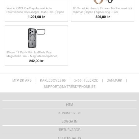
Yesido KM24 CarPlay/Android Auto
B3 Smart Armband / Fitness Tracker med två
Strömmande Backspegel Dash Cam (Öppen
remmar (Öppen Förpackning - Bulk
Förpackning - Bulk Tillfredsställande)
Tillfredsställande) - Guld
1.291,00
kr
326,00 kr
iPhone 17 Pro Nillkin IceBlade Prop
Magnetiskt Skal - MagSafe-kompatibelt,
skjutbart linslock (Öppen Förpackning -
242,00 kr
Utmärkt) - Svart
MTP DK APS
|
KARLEBOVEJ 59
|
3400 HILLERØD
|
DANMARK
|
SUPPORT@MYTRENDYPHONE.SE
HEM
KUNDSERVICE
LOGGA IN
RETURVAROR
ORDERSTATUS