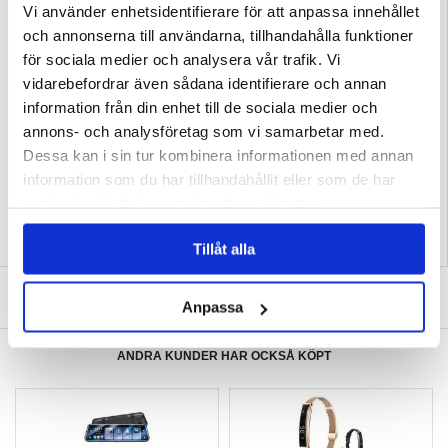
Vi använder enhetsidentifierare för att anpassa innehållet
Egenskaper:
- Material: Silikon
och annonserna till användarna, tillhandahålla funktioner
- Handgrepp/stativ med dubbla funktioner
- Greppvänligt band för ett säkert grepp
för sociala medier och analysera vår trafik. Vi
- Handsfree-funktion för underhållning
- Trendig komfort med silkeslen textur
vidarebefordrar även sådana identifierare och annan
- Mjuk vid beröring
- Bekvämt grepp som varar i timmar
information från din enhet till de sociala medier och
Kompatibilitet:
Samsung Galaxy S25 FE
annons- och analysföretag som vi samarbetar med.
Dessa kan i sin tur kombinera informationen med annan
Relaterade kategorier:
Mobiltillbehör
,
Samsung Skal & Tillbehör
,
Samsung
Galaxy S25 FE Skal & Tillbehör
information som du har tillhandahållit eller som de har
samlat in när du har använt deras tjänster.
Tillåt alla
SKRIV EN RECENSION
Anpassa
ANDRA KUNDER HAR OCKSÅ KÖPT